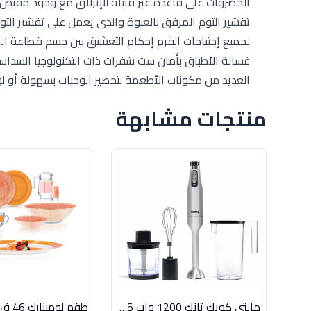
الخضروات على قاعدة غير قابلة للإنزلاق مع وجود مقبض
لجميع إحتياجات الفرم إحكام التعشيق بين جسم قطاعة ال
غسالة الأطباق بأمان ست شفرات ذات التكنولوجيا السدا
العديد من مكونات الأطعمة لتحضير الوجبات بسهولة أو ل
منتجات مشابهة
مالتى كويك تانك 1200 وات 5*1 اسود