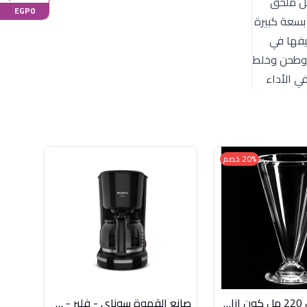
ضل ملحق
EGP0
ز قطاعة الخضروات أيضا بسعة كبيرة
يفها في
 وطحن وخلط
ي الأداء
20% خصم
طقم 6 كاس 220 مل كون ازاد اكريلك سعودى
صانع القهوة سوناي - فلير - 870 وات ,بسعة 12 كوب ,اسود SH-1210