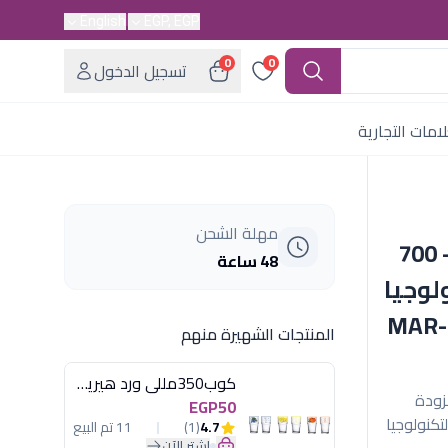
English
EGP, EGP
0
0
تسجيل الدخول
امات التجارية
مهلة الشحن
قطاعة خضروات سوناي- سوبر – 700
48 ساعة
تكنولوجيا
السداسية مزودة بقشارة ثوم - MAR-
المنتجات الشهيرة منهم
كوب350مللى ورد هيريفين
 بسعة 1 5 لتر المزودة
EGP50
 شفرات ذات التكنولوجيا
4.7
(1)
11 تم البيع
اشترِ الآن