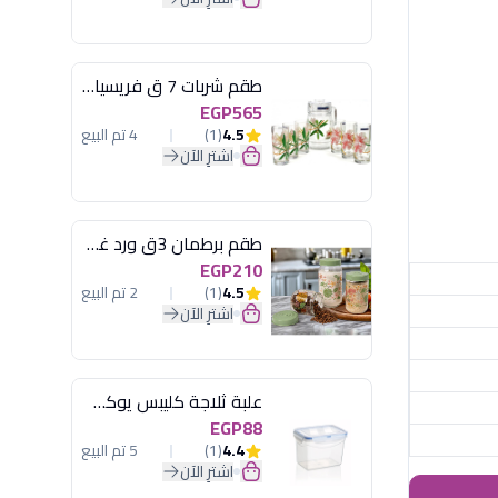
طقم شربات 7 ق فريسيا لومينارك
EGP565
4.5
(1)
4 تم البيع
اشترِ الآن
طقم برطمان 3ق ورد غطاء مينت جرين هيريفين
EGP210
4.5
(1)
2 تم البيع
اشترِ الآن
علبة ثلاجة كليبس يوكسان
EGP88
4.4
(1)
5 تم البيع
اشترِ الآن