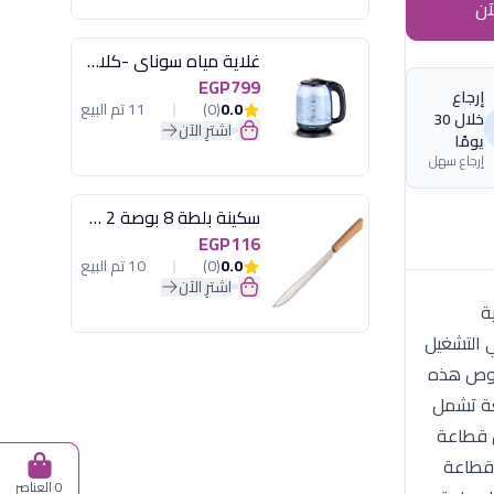
آن
غلاية مياه سوناي -كلاسيك 2200 وات، 1.7 لتر زجاج اضائة ليد - MAR-3752
EGP799
إرجاع
0.0
(0)
11 تم البيع
خلال 30
اشترِ الآن
يومًا
إرجاع سهل
سكينة بلطة 8 بوصة 2 مسمار
EGP116
0.0
(0)
10 تم البيع
اشترِ الآن
سداسية
 التشغيل
لصوص هذه
عة تشمل
ن قطاعة
 قطاعة
0 العناصر