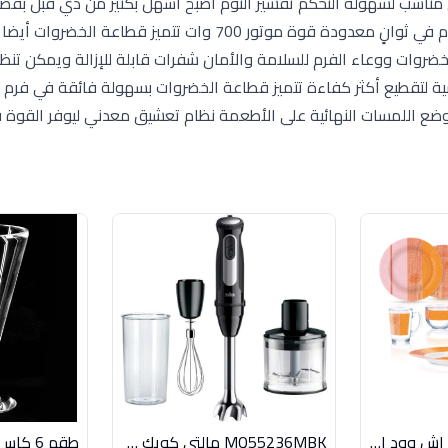
 مناسب لسهولة التحكم تقشير الثوم أصبح أسهل بكثير من ذي قبل بف
تقشير الثوم المرفق بالعبوة والذى يعمل على تقشير الثوم في ثوانٍ معدودة قوة موتور 700 وات تتمي
خضروات ووعاء الفرم للسلامة والأمان شفرات قابلة للإزالة ويمكن تنظ
سية لتقطيع أكثر كفاءة تتميز قطاعة الخضروات بسهولة فائقة في فرم
وضع اللمسات النهائية على الأطعمة نظام تعشيق معدني ليوفر القوة ف
طقم لومينارك 46 ق اش وود اورانج امارتى
MQ55236MBK مالتى كويك 1000وات اسود براون