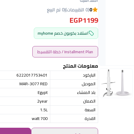
السداسية
0
(0 التقييمات)
|
0 تم البيع
EGP1199
استفد بكوبون خصم myhome
Installment Plan / خطة التقسيط
معلومات المنتج
الباركود
6222017753401
الموديل
MAR-3077 RED
بلد المنشاء
Egypt
الضمان
2year
السعة
1.5L
القدرة
700 watt