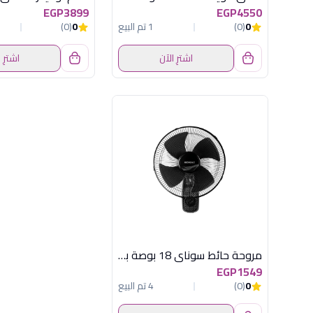
EGP3899
EGP4550
0
(0)
1 تم البيع
0
(0)
اشترِ الآن
اشترِ 
مروحة حائط سوناي 18 بوصة بالريموت 70 وات 3 أوضاع للسرعة و مؤقت يصل الي 7.5 ساعات MAR-1822
EGP1549
0
(0)
4 تم البيع