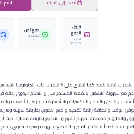
أضف إلى السلة
اشترِ ال
قبول
دفع آمن
الدفع
مشفّر بـ
طرق
SSL
متعددة
قطاعة الخضروات بقوة 700وات و بسعة 1 5 لتر المزودة بشفرات قابلة للفك كما تحتوي على 6 شفرات ذات التكنولوجيا ال
مع سهولة التشغيل بالضغط المستمر على زر التحكم اليدوي بدقة في
 والأعشاب والجبن واللحم والمكسرات والشوكولاتة وتزيين الأطعمة وا
توفير الوقت والطاقة رائعة لتقطيع و فرم اللحوم، بطريقة سهلة وسري
 والمايونيز مصممة لمهام الفرم و التقطيع بطريقة ممتازة، حيث أ
غير قابلة للصدأ تستخدم للفرم و التقطيع بسهولة وسرعة تحتوى جسم