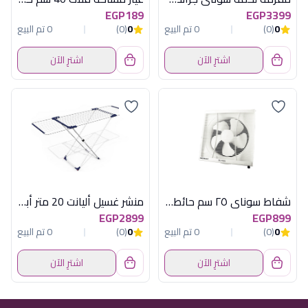
EGP189
EGP3399
0
(0)
0 تم البيع
0
(0)
0 تم البيع
اشترِ الآن
اشترِ الآن
شفاط سوناي ٢٥ سم حائط ٢ إتجاه بشبكة - 30 وات - MAR-25G2
منشر غسيل أليانت 20 متر أبيض - جيمي (Jimi - 20M Aliant White Drying Rack)
EGP2899
EGP899
0
(0)
0 تم البيع
0
(0)
0 تم البيع
اشترِ الآن
اشترِ الآن