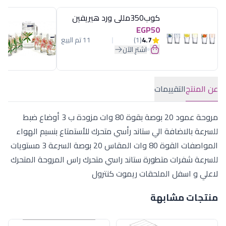
كوب350مللى ورد هيريفين
EGP50
4.7
(1)
11 تم البيع
اشترِ الآن
عن المنتج
التقييمات
مروحة عمود 20 بوصة بقوة 80 وات مزودة ب 3 أوضاع ضبط
للسرعة بالاضافة الي ستاند رأسي متحرك للأستمتاع بنسيم الهواء
المواصفات القوة 80 وات المقاس 20 بوصة السرعة 3 مستويات
للسرعة شفرات متطورة ستاند راسي متحرك راس المروحة المتحرك
لاعلي و اسفل الملحقات ريموت كنترول
منتجات مشابهة