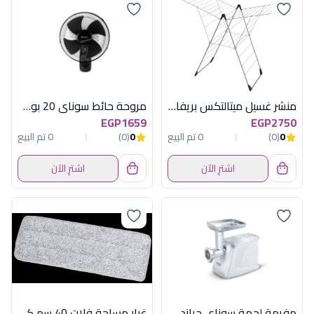
منشر غسيل ميتالتكس بريفا - 25 متر - تقنية إيبوثيرم
مروحة حائط سوناي 20 بوصة , 80 وات, 3السرعة : 3 مستويات للسرعة و مؤقت يصل الي 7.5 ساعات MAR-2011
EGP1659
EGP2750
0
(0)
0 تم البيع
0
(0)
0 تم البيع
اشترِ الآن
اشترِ الآن
مفرمة لحمة سوناى جراندو 1600 ابيض مصرى
غيار مساحة فلات 40 سم كلينر