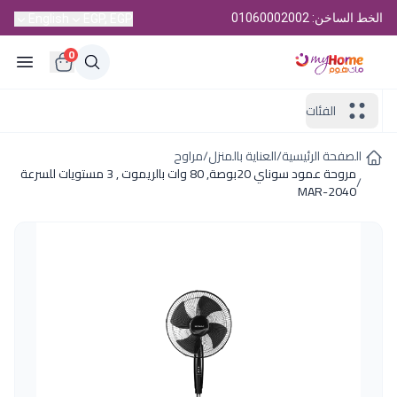
الخط الساخن: 01060002002
English
EGP, EGP
0
الفئات
الصفحة الرئيسية
/
العناية بالمنزل
/
مراوح
مروحة عمود سوناي 20بوصة, 80 وات بالريموت , 3 مستويات للسرعة
/
MAR-2040