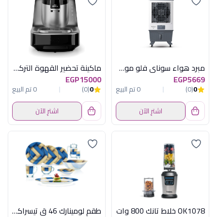
مبرد هواء سوناي فلو مودرن60 , ديجيتال, 60 لتر , 3 سرعات MAR-60DG
ماكينة تحضير القهوة التركية أرزوم أوكا إيليت 710 وات - أسود وفضي لامع
EGP15000
EGP5669
0
(0)
0 تم البيع
0
(0)
0 تم البيع
اشترِ الآن
اشترِ الآن
OK1078 خلاط تانك 800 وات
طقم لومينارك 46 ق تيسراكت اماراتى