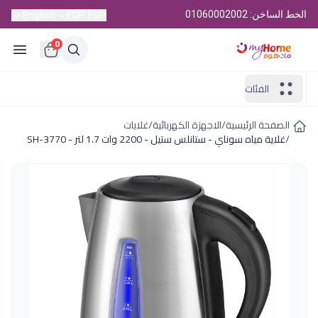
الخط الساخن: 01060002002
English
EGP, EGP
0
الفئات
الصفحة الرئيسية
/
الاجهزة الكهربائية
/
غلايات
/
غلاية مياه سوناي - ستانلس ستيل - 2200 وات 1.7 لتر - SH-3770