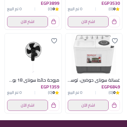
EGP3899
EGP3530
0
(0)
0 تم البيع
0
(0)
0 تم البيع
اشترِ الآن
اشترِ الآن
غسالة سوناي حوضين، توستر، نصف أوتوماتيك، 12 كجم، بباب دعك ومؤقت للغسيل والعصر MAR-208
مروحة حائط سوناي 18 بوصة , 70 وات 3 اوضاع للسرعة MAR - 1811
EGP1359
EGP6849
0
(0)
0 تم البيع
0
(0)
0 تم البيع
اشترِ الآن
اشترِ الآن