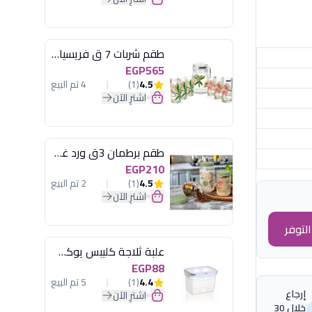
طقم شربات 7 ق فريسيا لومينارك
EGP565
4.5
(1)
4 تم البيع
اشترِ الآن
طقم برطمان 3ق ورد غطاء مينت جرين هيريفين
EGP210
4.5
(1)
2 تم البيع
اشترِ الآن
لتوفر
علبة ثلاجة كليبس يوكسان
EGP88
4.4
(1)
5 تم البيع
إرجاع
اشترِ الآن
خلال 30