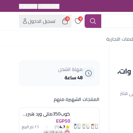
English
EGP, EGP
0
0
تسجيل الدخول
امات التجارية
غلاية مياه سوناي- بلس - 2200 وات،
مهلة الشحن
48 ساعة
لتر يحتوي على فلتر
المنتجات الشهيرة منهم
كوب350مللى ورد هيريفين
EGP50
4.7
(1)
11 تم البيع
اشترِ الآن