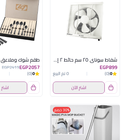
شفاط سوناي ٢٥ سم حائط ٢ إتجاه بشبكة - 30 وات - MAR-25G2
EGP2057
EGP899
EGP2419
0
(0)
0 تم البيع
0
(0)
اشترِ الآن
اشترِ 
30% خصم