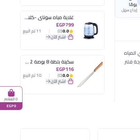
يومًا
إرجاع سهل
غلاية مياه سوناي -كلاسيك 2200 وات، 1.7 لتر زجاج اضائة ليد - MAR-3752
EGP799
0.0
(0)
11 تم البيع
اشترِ الآن
توي المياه
يل الغلاية خاصية التحكم الذكي في درجات حرارة تسخين المياه قاعدة منفصلة متحركة 360 درجة فلتر
سكينة بلطة 8 بوصة 2 مسمار
EGP116
0.0
(0)
10 تم البيع
اشترِ الآن
0 العناصر
EGP0