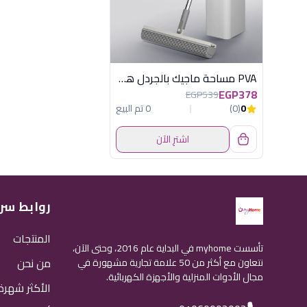
PVA مساحة ماجيك بالجردل هابى هوم
EGP378
EGP539
0
(0)
0 تم البيع
اشترِ الآن
روابط سر
المنتجات
تأسست myhome في البداية عام 2016، وحتى الآن،
من نحن
نتعاون مع أكثر من 50 علامة تجارية مشهورة في
مجال الأدوات المنزلية والأجهزة الكهربائية.
الأكثر شهرة