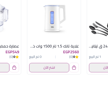
طقم شوك وملاعق 24 ق تيتانيوم مط
غلاية تانك 1.5 لتر 1500 وات ذهبى
EGP549
EGP2560
1 تم البيع
0
(0)
0 تم البيع
0
(0)
الآن
اشترِ الآن