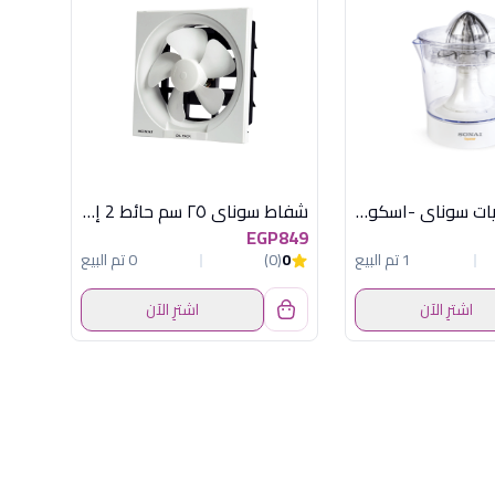
عصارة حمضيات سوناي -اسكويزر - 30 وات، سعة 1 لتر، MAR-755
شفاط سوناي ٢٥ سم حائط 2 إتجاه - 30 وات - MAR-25R2
EGP849
1 تم البيع
0
(0)
0 تم البيع
اشترِ الآن
اشترِ الآن