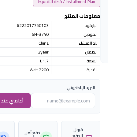
Installment Plan / خطة التقسيط
معلومات المنتج
الباركود
6222017750103
الموديل
SH-3740
بلد المنشاء
China
الضمان
2year
السعة
1.7 L
القدرة
2200 Watt
البريد الإلكتروني
أعلمني عند ا
قبول
دفع آمن
الدفع