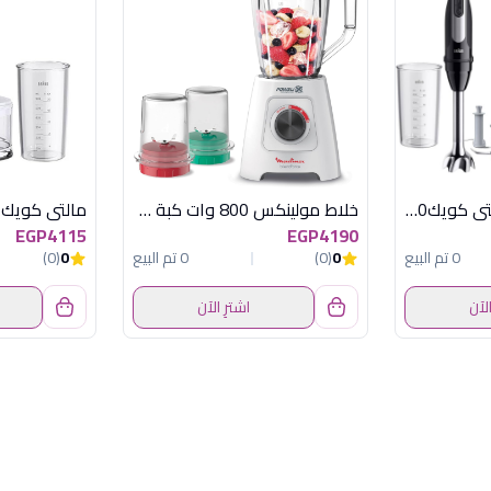
MQ50813MBK مالتى كويك1000وات اسود براون
خلاط مولينكس 800 وات كبة مطحنة بلند فورس
EGP4115
EGP4190
0 تم البيع
0
(0)
0 تم البيع
0
(0)
الآن
اشترِ الآن