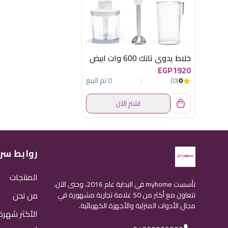
خلاط يدوى تانك 600 وات ابيض
EGP1920
0
(0)
0 تم البيع
اشترِ الآن
روابط سر
المنتجات
تأسست myhome في البداية عام 2016، وحتى الآن،
من نحن
نتعاون مع أكثر من 50 علامة تجارية مشهورة في
مجال الأدوات المنزلية والأجهزة الكهربائية.
الأكثر شهرة