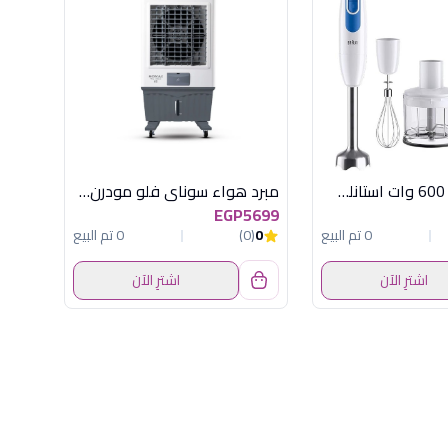
مالتى كويك 600 وات استانلس براون
مبرد هواء سوناي فلو مودرن65 , 65 لتر , 3 سرعات MAR-65PN
EGP5699
0 تم البيع
0
(0)
0 تم البيع
اشترِ الآن
اشترِ الآن