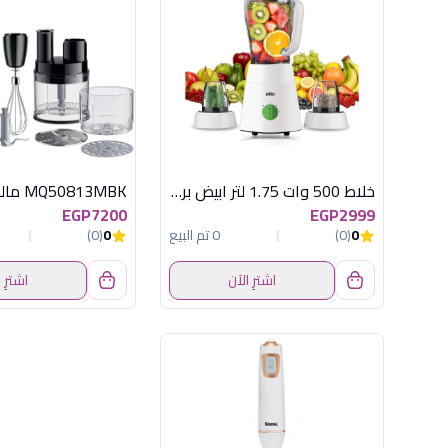
خلاط 500 وات 1.75 لتر ابيض براون
EGP7200
EGP2999
0
(0)
0 تم البيع
0
(0)
اشترِ الآن
اشترِ 