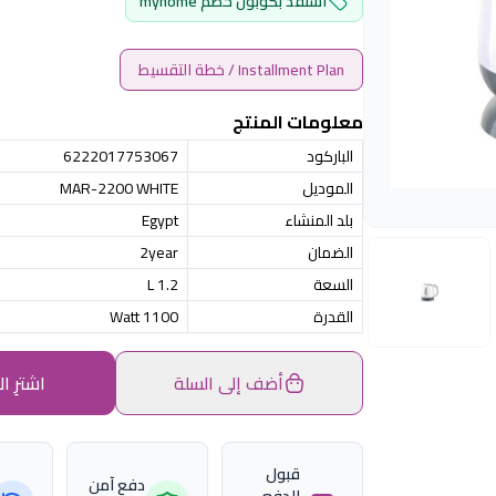
استفد بكوبون خصم myhome
Installment Plan / خطة التقسيط
معلومات المنتج
الباركود
6222017753067
الموديل
MAR-2200 WHITE
بلد المنشاء
Egypt
الضمان
2year
السعة
1.2 L
القدرة
1100 Watt
أضف إلى السلة
اشترِ ال
قبول
دفع آمن