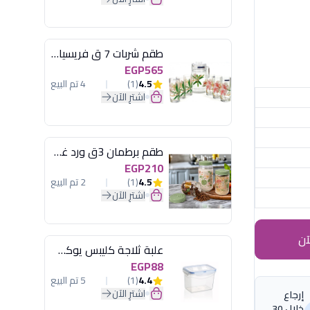
طقم شربات 7 ق فريسيا لومينارك
EGP565
4.5
(1)
4 تم البيع
اشترِ الآن
طقم برطمان 3ق ورد غطاء مينت جرين هيريفين
EGP210
4.5
(1)
2 تم البيع
اشترِ الآن
آن
علبة ثلاجة كليبس يوكسان
EGP88
4.4
(1)
5 تم البيع
اشترِ الآن
إرجاع
خلال 30