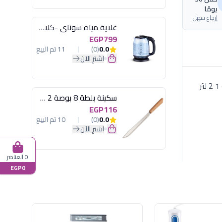
يومًا
إرجاع سهل
غلاية مياه سوناي -كلاسيك 2200 وات، 1.7 لتر زجاج اضائة ليد - MAR-3752
EGP799
0.0
(0)
11 تم البيع
اشترِ الآن
غلاية مياه بقوة 1100 وات و سعة 1 2 لتر مزودة بفلتر مقاوم للتكلس قبل الفك و التركيب المواصفات القوة 1100 وات السعة 1 2 لتر
سكينة بلطة 8 بوصة 2 مسمار
EGP116
0.0
(0)
10 تم البيع
اشترِ الآن
0 العناصر
EGP0