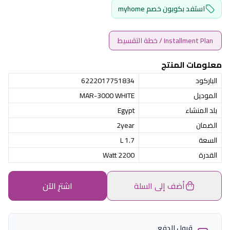
استفد بكوبون خصم myhome
Installment Plan / خطة التقسيط
معلومات المنتج
الباركود
6222017751834
الموديل
MAR-3000 WHITE
بلد المنشاء
Egypt
الضمان
2year
السعة
1.7 L
القدرة
2200 Watt
أضف إلى السلة
اشترِ الآن
قبول الدفع