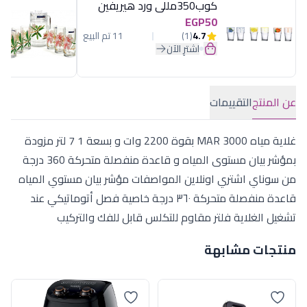
كوب350مللى ورد هيريفين
EGP50
4.7
(1)
11 تم البيع
اشترِ الآن
عن المنتج
التقييمات
غلاية مياه MAR 3000 بقوة 2200 وات و بسعة 1 7 لتر مزودة
بمؤشر بيان مستوى المياه و قاعدة منفصلة متحركة 360 درجة
من سوناي اشتري اونلاين المواصفات مؤشر بيان مستوي المياه
قاعدة منفصلة متحركة ٣٦٠ درجة خاصية فصل أتوماتيكي عند
تشغيل الغلاية فلتر مقاوم للتكلس قابل للفك والتركيب
منتجات مشابهة