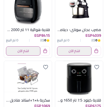
مضرب عجان سوناي- ديناميكى 500 وات، 3 لتر، 5 سرعات- SH-M800
قلاية هوائية 11 لتر 2000 وات كينود
EGP8415
EGP4039
0
(0)
0 تم البيع
0
(0)
0 تم البيع
اشترِ الآن
اشترِ الآن
قلاية كينود 7.5 لتر 1650 وات اسود
سكرية 4×1+استاند مناديل وشاي
EGP1069
EGP6175