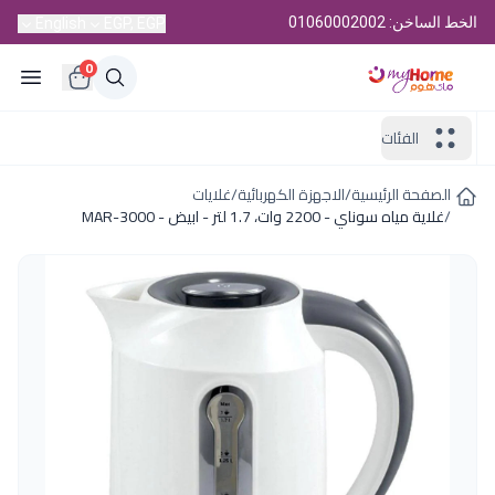
الخط الساخن: 01060002002
English
EGP, EGP
0
الفئات
الصفحة الرئيسية
/
الاجهزة الكهربائية
/
غلايات
/
غلاية مياه سوناي - 2200 وات، 1.7 لتر - ابيض - MAR-3000