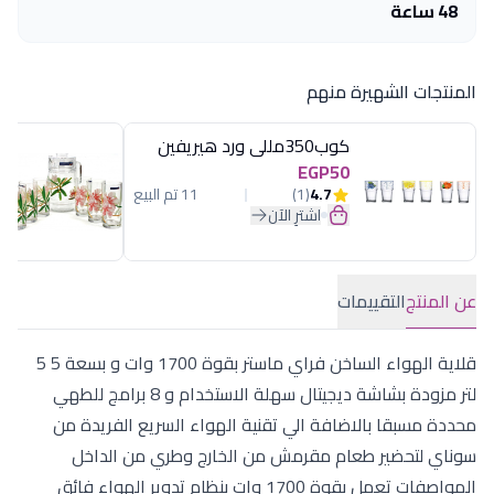
48 ساعة
المنتجات الشهيرة منهم
كوب350مللى ورد هيريفين
EGP50
4.7
(1)
11 تم البيع
اشترِ الآن
عن المنتج
التقييمات
قلاية الهواء الساخن فراي ماستر بقوة 1700 وات و بسعة 5 5
لتر مزودة بشاشة ديجيتال سهلة الاستخدام و 8 برامج للطهي
محددة مسبقا بالاضافة الي تقنية الهواء السريع الفريدة من
سوناي لتحضير طعام مقرمش من الخارج وطري من الداخل
المواصفات تعمل بقوة 1700 وات بنظام تدوير الهواء فائق