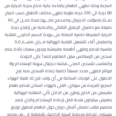
السرعة وذلك لطهي الطعام بكفاءة عالية تحكم بدرجة الحرارة من
80 درجة الي 200 درجة مئوية لطهي مختلف الأطباق حسب احتياج
تمــتاز بالمؤقت الديچيتال والمـدمج بالجــهاز لمدة تصــل الي 60
دقيقة مع خاصيتي الإغلاق التلقائي والحماية من إرتفاع درجة
الحرارة المفرطة خاصية الحفاظ على برودة الجسم الخارجي للقلاية
والمقبض أثناء التشغيل القلاية الهوائية فــراي ماســتر ٥٫٥
مناسبة لتحضير وطهي أطعمة مقرمشة وبدون سعرات زائدة عنصر
تسخين من الإستانلس ستيل المقاوم للصدأ عالي الجودة
والمناسب للتسخين الصحي شاشة ديجيتال سهلة الإستخدام و8
قوائم للطهي محدد مسبقاً خاصية إعادة التسخين مما يتيح
الحصول على الوجبات الساخنة في أي وقت تتيح لك تقنية الهواء
السريع الفريدة من سوناي، القلي بالهواء الساخن لتحضير طعام
مقرمش من الخارج وطري من الداخل تأتي المقلاة الهوائية
بمفرش سيليكون هدية قابل لإعادة الإستخدام والذي يتميز
بتصميم مثقب لضمان أفضل دوران حول الطعام لتحقيق توزيع
متساوي للحرارة وحماية السلة الداخلية، بالإضافة الى رف مزدوج