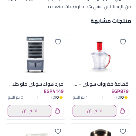
من الإستانلس ستيل هدية لوصفات متعددة
منتجات مشابهة
قطاعة خضروات سوناي – ديلوكس – 700 وات، 750 مللي، 2 شفرة قابلة للفك MAR-2074
مبرد هواء سوناي فلو كلاسيك 40 , 40 لتر , 3 سرعات MAR-40PN
EGP4149
EGP879
0
(0)
1 تم البيع
0
(0)
0 تم البيع
اشترِ الآن
اشترِ الآن