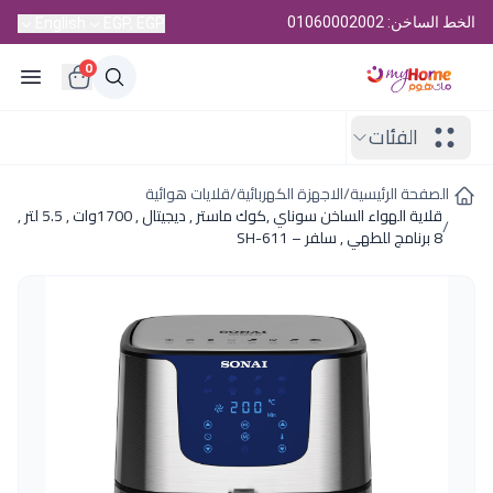
الخط الساخن: 01060002002
English
EGP, EGP
0
الفئات
الصفحة الرئيسية
/
الاجهزة الكهربائية
/
قلايات هوائية
قلاية الهواء الساخن سوناي ,كوك ماستر , ديجيتال , 1700وات , 5.5 لتر ,
/
8 برنامج للطهي , سلفر – SH-611