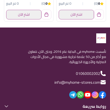
0
(0)
0 تم البيع
0
(0)
0 تم البيع
اشترِ الآن
اشترِ الآن
تأسست myhome في البداية عام 2016، وحتى الآن، نتعاون
مع أكثر من 50 علامة تجارية مشهورة في مجال الأدوات
المنزلية والأجهزة الكهربائية.
01060002002
info@myhome-stores.com
روابط سريعة