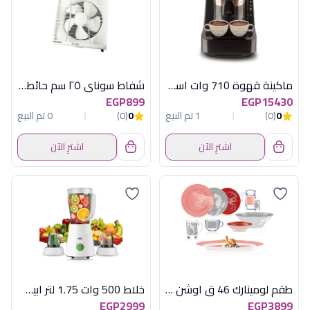
ماكينة قهوة 710 وات اسود * ذهبى ارزوم
شفاط سوناي ٢٥ سم حائط ٢ إتجاه بشبكة - 30 وات - MAR-25G2
EGP899
EGP15430
0
(0)
1 تم البيع
0
(0)
0 تم البيع
اشترِ الآن
اشترِ الآن
طقم لومينارك 46 ق اوشن امارتى
خلاط 500 وات 1.75 لتر ابيض براون
EGP2999
EGP3899