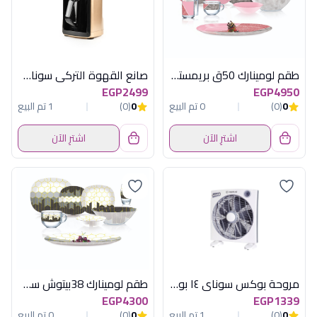
طقم لومينارك 50ق بريمستون سويت لاين بينك
صانع القهوة التركي سوناي -موود -535 وات ,4 اكواب , روز جولد , MAR-420
EGP2499
EGP4950
0
(0)
0 تم البيع
0
(0)
1 تم البيع
اشترِ الآن
اشترِ الآن
مروحة بوكس سوناي ١٤ بوصة - 70 وات، 3 اوضاع سرعة - MAR-3014
طقم لومينارك 38بيتوش سويت لاين سودو جراى
EGP4300
EGP1339
0
(0)
1 تم البيع
0
(0)
0 تم البيع