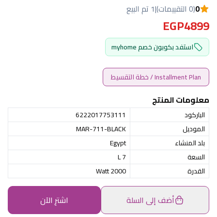
0
(0 التقييمات)
|
1 تم البيع
EGP4899
استفد بكوبون خصم myhome
Installment Plan / خطة التقسيط
معلومات المنتج
الباركود
6222017753111
الموديل
MAR-711-BLACK
بلد المنشاء
Egypt
السعة
7 L
القدرة
2000 Watt
أضف إلى السلة
اشترِ الآن