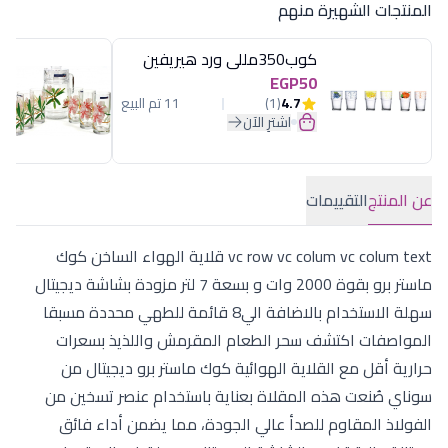
المنتجات الشهيرة منهم
كوب350مللى ورد هيريفين
EGP50
4.7
(1)
11 تم البيع
اشترِ الآن
عن المنتج
التقييمات
vc row vc colum vc colum text قلاية الهواء الساخن كوك
ماستر برو بقوة 2000 وات و بسعة 7 لتر مزودة بشاشة ديجيتال
سهلة الاستخدام بالاضافة الي8 قائمة للطهي محددة مسبقا
المواصفات اكتشف سحر الطعام المقرمش واللذيذ بسعرات
حرارية أقل مع القلاية الهوائية كوك ماستر برو ديجيتال من
سوناي صُنعت هذه المقلاة بعناية باستخدام عنصر تسخين من
الفولاذ المقاوم للصدأ عالي الجودة، مما يضمن أداء فائق