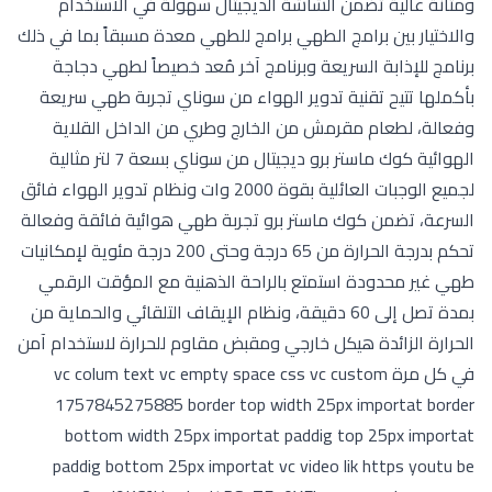
ومتانة عالية تضمن الشاشة الديجيتال سهولة في الاستخدام
والاختيار بين برامج الطهي برامج للطهي معدة مسبقاً بما في ذلك
برنامج للإذابة السريعة وبرنامج آخر مُعد خصيصاً لطهي دجاجة
بأكملها تتيح تقنية تدوير الهواء من سوناي تجربة طهي سريعة
وفعالة، لطعام مقرمش من الخارج وطري من الداخل القلاية
الهوائية كوك ماستر برو ديجيتال من سوناي بسعة 7 لتر مثالية
لجميع الوجبات العائلية بقوة 2000 وات ونظام تدوير الهواء فائق
السرعة، تضمن كوك ماستر برو تجربة طهي هوائية فائقة وفعالة
تحكم بدرجة الحرارة من 65 درجة وحتى 200 درجة مئوية لإمكانيات
طهي غير محدودة استمتع بالراحة الذهنية مع المؤقت الرقمي
بمدة تصل إلى 60 دقيقة، ونظام الإيقاف التلقائي والحماية من
الحرارة الزائدة هيكل خارجي ومقبض مقاوم للحرارة لاستخدام آمن
في كل مرة vc colum text vc empty space css vc custom
1757845275885 border top width 25px importat border
bottom width 25px importat paddig top 25px importat
paddig bottom 25px importat vc video lik https youtu be