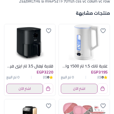
2saJ9KCfHs si mI4PSzTF70YEh css vc colum vc row
منتجات مشابهة
غلاية تانك 1.5 لتر 1500 وات ديجيتال فضى
قلاية تيفال 3.5 لتر ايزى فراى ايسينشيال
EGP3220
EGP3195
0
(0)
0 تم البيع
0
(0)
0 تم البيع
اشترِ الآن
اشترِ الآن