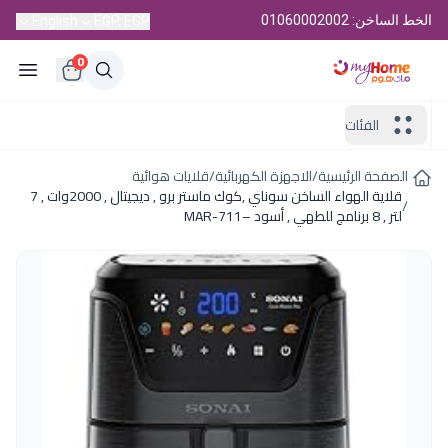
الخط الساخن: 01060002002
English
EGP, EGP
0
الفئات
الصفحة الرئيسية
/
الاجهزة الكهربائية
/
قلايات هوائية
قلاية الهواء الساخن سوناي ,كوك ماستر برو , ديجيتال , 2000وات , 7
/
لتر , 8 برنامج للطهي , أسود –MAR-711