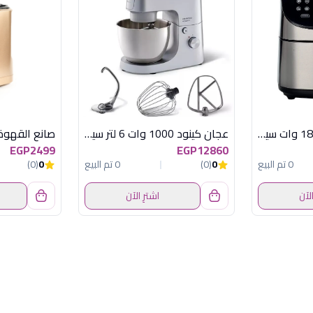
قلاية كينود 7 لتر 1800 وات سيلفر
عجان كينود 1000 وات 6 لتر سيلفر+ملحقات
EGP2499
EGP12860
0 تم البيع
0
(0)
0 تم البيع
0
(0)
الآن
اشترِ الآن