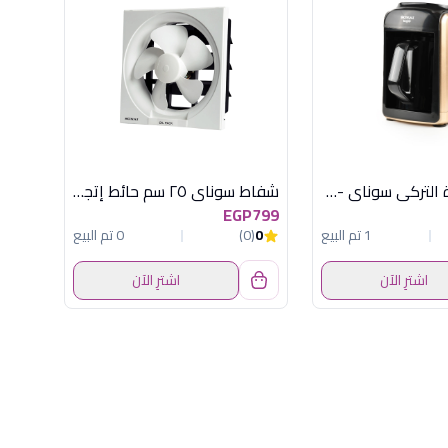
صانع القهوة التركي سوناي -موود -535 وات ,4 اكواب , روز جولد , MAR-420
شفاط سوناي ٢٥ سم حائط إتجاه واحد - 30 وات - MAR-25R
EGP799
1 تم البيع
0
(0)
0 تم البيع
اشترِ الآن
اشترِ الآن