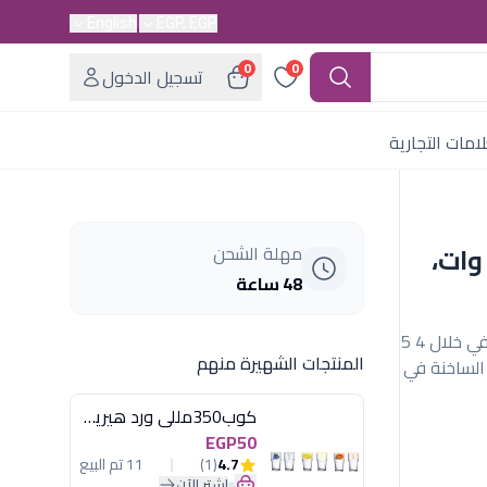
English
EGP, EGP
0
0
تسجيل الدخول
امات التجارية
انع القهوة سوناي - وان، 460 وات،
مهلة الشحن
48 ساعة
يمكنك صانع القهوة وان من الحصول على قهوتك في خلال 4 5
المنتجات الشهيرة منهم
الساخنة في
كوب350مللى ورد هيريفين
EGP50
4.7
(1)
11 تم البيع
اشترِ الآن