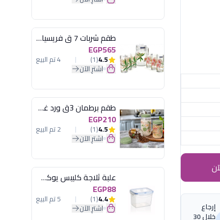
طقم شربات 7 ق فريسيا لومينارك
EGP565
4.5
(1)
4 تم البيع
اشترِ الآن
طقم برطمان 3ق ورد غطاء مينت جرين هيريفين
EGP210
4.5
(1)
2 تم البيع
اشترِ الآن
آن
علبة ثلاجة كليبس يوكسان
EGP88
4.4
(1)
5 تم البيع
إرجاع
اشترِ الآن
خلال 30