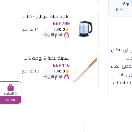
يومًا
إرجاع سهل
غلاية مياه سوناي -كلاسيك 2200 وات، 1.7 لتر زجاج اضائة ليد - MAR-3752
EGP799
0.0
(0)
11 تم البيع
اشترِ الآن
لساخنة في اي مكان
ات
سكينة بلطة 8 بوصة 2 مسمار
EGP116
نع القهوة لتحضير الماء
0.0
(0)
10 تم البيع
الساخن للمشروبات الساخنة الأخرى تصميم عصري مدمج مناسب لمختلف المساحات بضغطة زر واحدة، يمكنك ترشيح الى ما يصل إلى 50
اشترِ الآن
 الملحقات
0 العناصر
EGP0