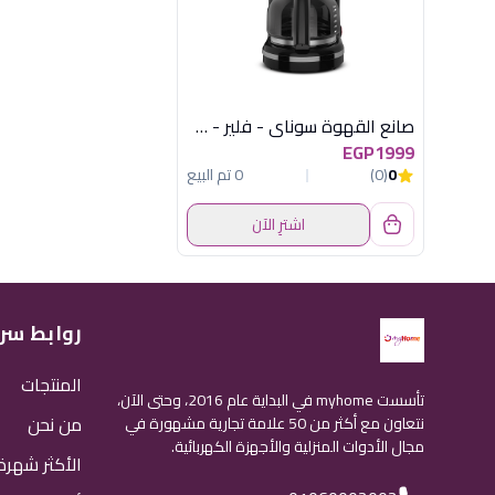
صانع القهوة سوناي - فلير - 870 وات ,بسعة 12 كوب ,اسود SH-1210
EGP1999
0
(0)
0 تم البيع
اشترِ الآن
روابط سر
المنتجات
تأسست myhome في البداية عام 2016، وحتى الآن،
من نحن
نتعاون مع أكثر من 50 علامة تجارية مشهورة في
مجال الأدوات المنزلية والأجهزة الكهربائية.
الأكثر شهرة