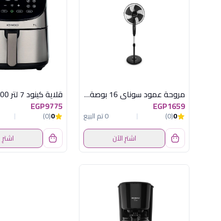
مروحة عمود سوناي 16 بوصة بالريموت ,60 وات, 3 اوضاع للسرعة MAR-1640
EGP9775
EGP1659
0
(0)
0 تم البيع
0
(0)
اشترِ الآن
اشترِ 