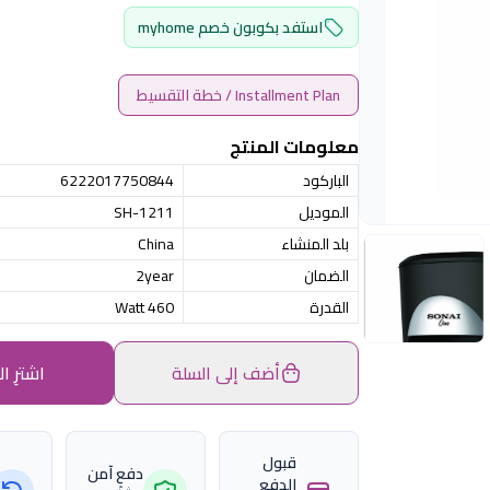
استفد بكوبون خصم myhome
Installment Plan / خطة التقسيط
معلومات المنتج
الباركود
6222017750844
الموديل
SH-1211
بلد المنشاء
China
الضمان
2year
القدرة
460 Watt
أضف إلى السلة
اشترِ ال
قبول
دفع آمن
الدفع