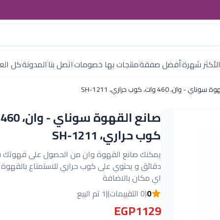
لأكثر شهرة
أفضل صفقة
منتجات بها خصومات
اتصل بنا
المدونة
كل العل
 - وان، 460 وات، كوب حراري، SH-1211
ص
كوب حراري، SH-1211
دقائق و يحتوي على كوب حراري للاستمتاع بالقهوة 
اي مكان بالاضافة
0
(0 التقييمات)
|
1 تم البيع
EGP1129