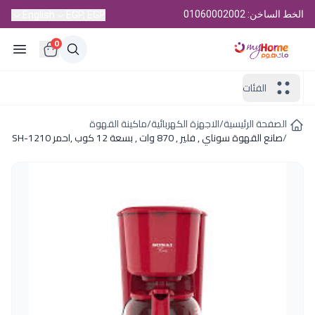
الخط الساخن: 01060002002
English
EGP, EGP
0
الفئات
الصفحة الرئيسية
/
الاجهزة الكهربائية
/
ماكينة القهوة
/
صانع القهوة سوناي , فلير , 870 وات , بسعة 12 كوب ,احمر SH-1210