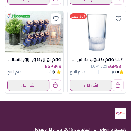
30% خصم
CDA طقم 6 شوب 33 س ل ازرق انتوشن
طقم توابل 8 ق ازرق باستاند هابى هوم
EGP849
EGP931
EGP1329
0
(0)
0 تم البيع
0
(0)
0 تم البيع
اشترِ الآن
اشترِ الآن
تأسست myhome في البداية عام 2016، وحتى الآن، نتعاون