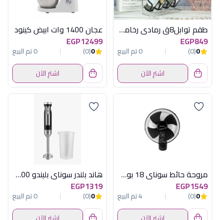
طقم توابل8ق رمادى رخامى باستاند هابى هوم
عجان 1400 وات ابيض كينود
EGP12499
EGP849
0
(0)
0 تم البيع
0
(0)
0 تم البيع
اشترِ الآن
اشترِ الآن
مروحة حائط سوناي 18 بوصة بالريموت 70 وات 3 أوضاع للسرعة و مؤقت يصل الي 7.5 ساعات MAR-1822
هاند بلندر سوناي بليندو 1000 وات MAR-522
EGP1319
EGP1549
0
(0)
4 تم البيع
0
(0)
0 تم البيع
اشترِ الآن
اشترِ الآن