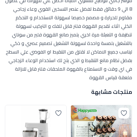
مؤشر جانبي لتوضيح مستوي المياة احصل علي قهوتك في غضون
8 الي 9 دقائق فقط لفضل عنصر التسخين القوي وعاء زجاجي
مقاوم للحرارة و مصمم خصيصا لسهولة الاستخدام و التحكم
الكلي اثناء تقديم القهوة فلتر قابل للفك و التركيب لسهولة
تنظيفة و التعبئة مرة اخري يتميز صانع القهوة فلير من سوناي
بالتشغيل بلمسة واحدة لسهولة التشغيل تصميم عصري و ذكي
ليناسب جميع الاماكن لا تقلق من التنقيط او الفوضي علي السطح
بفضل نظام مانع التنقيط و الذي يتح لك استخدام الوعاء الزجاجي
في اي وقت و الاستمتاع بالقهوة الملحقات فلتر قابل للازالة
ملعقة قياس القهوة
منتجات مشابهة