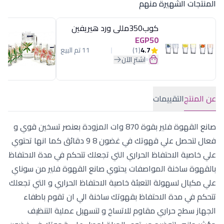
المنتجات الشهيرة منهم
كوب350مللى ورد هيريفين
EGP50
4.7
(1)
11 تم البيع
اشترِ الآن
عن المنتج
التقييمات
صانع القهوة فلير بقوة 870 وات المزودة بعنصر تسخين قوي و
فعال لتحصل علي قهوتك في غضون 8 9 دقائق كما انها تحتوي
علي خاصية الاحتفاظ الحراري التي تجعلك تتحكم في مدة الاحتفاظ
بالقهوة ساخنة المواصفات يحتوي صانع القهوة فلير من سوناي
علي مكيال لسهولة التعبئة خاصية الاحتفاظ الحراري و التي تجعلك
تتحكم في مدة الاحتفاظ بقهوتك ساخنة الي ان تقوم باطفاء
الجهاز سطح حراري مقاوم للاتساخ و لتسهيل عملية التنظيف