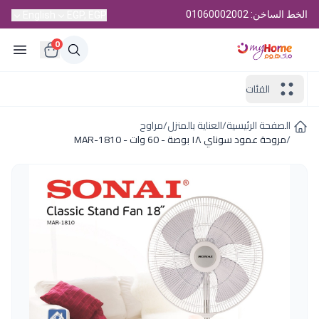
الخط الساخن: 01060002002
English
EGP, EGP
0
الفئات
الصفحة الرئيسية
/
العناية بالمنزل
/
مراوح
/
مروحة عمود سوناي ١٨ بوصة - 60 وات - MAR-1810