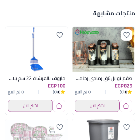
منتجات مشابهة
طقم توابل6ق رمادى رخامى باستاند هابى هوم
جاروف بالفرشاة 22 سم بلاستيك كلينر
EGP100
EGP829
0
(0)
0 تم البيع
0
(0)
0 تم البيع
اشترِ الآن
اشترِ الآن