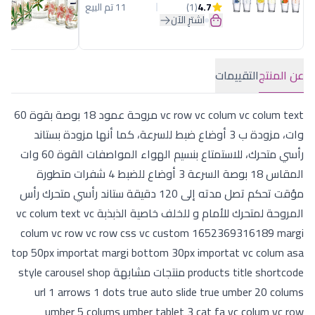
4.7
(1)
11 تم البيع
اشترِ الآن
عن المنتج
التقييمات
vc row vc colum vc colum text مروحة عمود 18 بوصة بقوة 60
وات، مزودة ب 3 أوضاع ضبط للسرعة، كما أنها مزودة بستاند
رأسي متحرك، للاستمتاع بنسيم الهواء المواصفات القوة 60 وات
المقاس 18 بوصة السرعة 3 أوضاع للضبط 4 شفرات متطورة
مؤقت تحكم تصل مدته إلى 120 دقيقة ستاند رأسي متحرك رأس
المروحة لمتحرك للأمام و للخلف خاصية الذبذبة vc colum text vc
colum vc row vc row css vc custom 1652369316189 margi
top 50px importat margi bottom 30px importat vc colum asa
products title shortcode منتجات مشابهة style carousel shop
url 1 arrows 1 dots true auto slide true umber 20 colums
umber 5 colums umber tablet 3 cat fa vc colum vc row