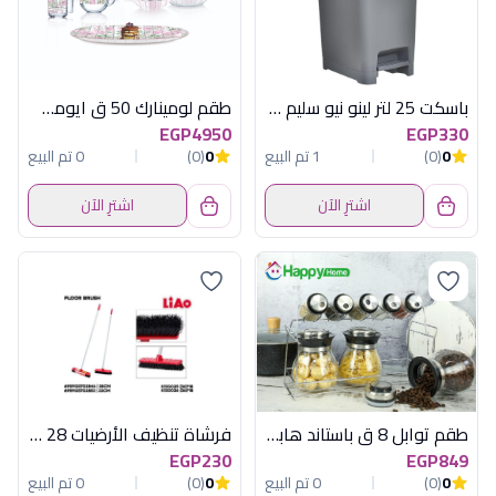
باسكت 25 لتر لينو نيو سليم جراى اكسا
طقم لومينارك 50 ق ايومى سويت لاين سودو
EGP4950
EGP330
0
(0)
1 تم البيع
0
(0)
0 تم البيع
اشترِ الآن
اشترِ الآن
طقم توابل 8 ق باستاند هابى هوم
فرشاة تنظيف الأرضيات 28 سم بمقبض معدني من لياو موديل K130025
EGP230
EGP849
0
(0)
0 تم البيع
0
(0)
0 تم البيع