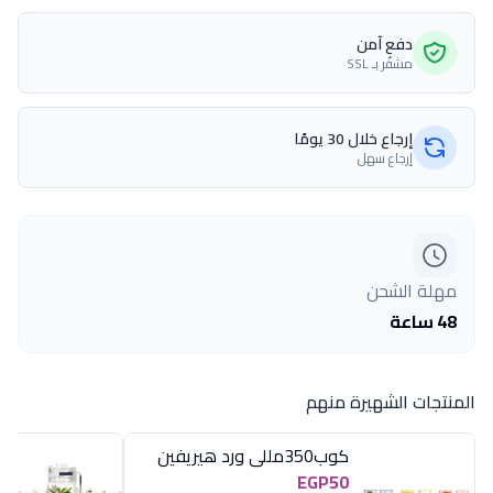
دفع آمن
مشفّر بـ SSL
إرجاع خلال 30 يومًا
إرجاع سهل
مهلة الشحن
48 ساعة
المنتجات الشهيرة منهم
كوب350مللى ورد هيريفين
EGP50