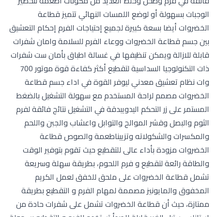
فائقة في فرم وطحن وخلط العديد من مكونات اطعمة لتحضير
الوجبات بسهولة أو لوضع اللمسات النهائي تتميز قطاعة
الخضروات أيضا بسعة كبيرة لجميع إحتياجات الفرم إحكام التعشيق
بين جسم قطاعة الخضروات ووعاء الفرم للسلامة وامان شفرات
قابلة للازالة ويمكن تنظيفها في غسالة اطباق بأمان ست شفرات
ذات التكنولوجيا السداسية لتقطيع أكثر كفاءة قوة موتور 700
وات نظام تعشيق معدني ليوفر القوة في اداء جسم قطاعة
الخضروات مصمم لراحة المستخدم مع سهولة التشغيل بالضغط
المستمر على زر التحكم اليدويبدقة في التشغيل نتائج فائقة لفرم
الثوم والبصل وقشر الموالح والتوابل واعشاب والجبن واللحم
والمكسرات والشكولاته وتزييناطعمة والصوص قطاعة
الخضروات مزودة بأداء عالى للتقطيع حيث تقوم بتوفير الوقت
والطاقة رائعة لتقطيع و فرم اللحوم، بطريقة سهلة وسريعة
تشمل قطاعة الخضروات على ملحق للخفق لعمل الكريم
المخفوق والمايونيز مصممة لمهام الفرم و التقطيع بطريقة
ممتازة، حيث أن قطاعة الخضروات تشمل على شفرات حادة من