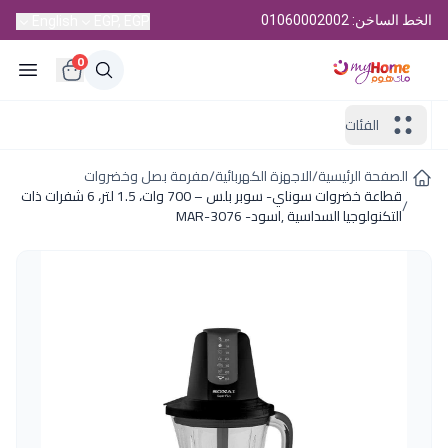
الخط الساخن: 01060002002
English
EGP, EGP
0
الفئات
الصفحة الرئيسية
/
الاجهزة الكهربائية
/
مفرمة بصل وخضروات
قطاعة خضروات سوناي- سوبر بلس – 700 وات، 1.5 لتر، 6 شفرات ذات
/
التكنولوجيا السداسية ,اسود- MAR-3076