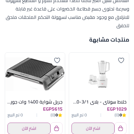
استانلس ستيل الغير قابلة للصدأ تستخدم للفرم و التقطيع بسهولة
وسرعة تحتوى جسم قطاعة الخضروات على قاعدة غير قابلة
للانزلاق مع وجود مقبض مناسب لسهولة التحكم الملحقات ملحق
للخفق
منتجات مشابهة
خلاط سوناي - بلاي 3/1-400 وات , 1.5 لتر , 3 سرعات MAR - 2300
جريل شواية 1400 وات جورميت كوركماز
EGP5615
EGP1029
0
(0)
0 تم البيع
0
(0)
0 تم البيع
اشترِ الآن
اشترِ الآن