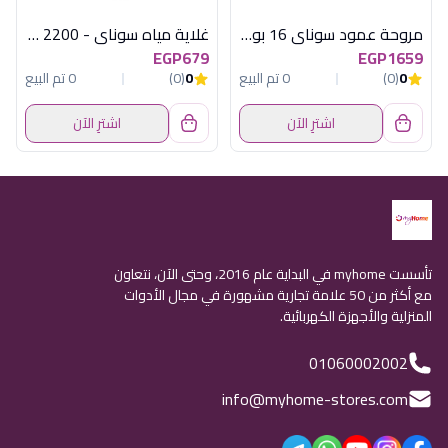
مروحة عمود سوناي 16 بوصة بالريموت ,60 وات, 3 اوضاع للسرعة MAR-1640
غلاية مياه سوناي - 2200 وات، 1.7 لتر - احمر - MAR-3000
EGP679
EGP1659
0
(0)
0 تم البيع
0
(0)
0 تم البيع
اشترِ الآن
اشترِ الآن
تأسست myhome في البداية عام 2016، وحتى الآن، نتعاون
مع أكثر من 50 علامة تجارية مشهورة في مجال الأدوات
المنزلية والأجهزة الكهربائية.
01060002002
info@myhome-stores.com