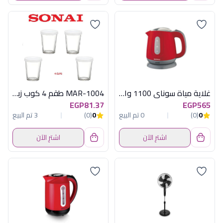
غلاية مياة سوناي 1100 وات -1.2 لتر-احمر Mar -2200
MAR-1004 طقم 4 كوب زبادى سوناى
EGP81.37
EGP565
0
(0)
0 تم البيع
0
(0)
3 تم البيع
اشترِ الآن
اشترِ الآن