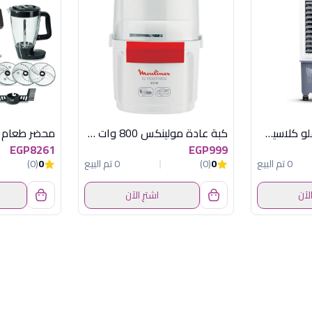
مبرد هواء سوناي فلو كلاسيك 40 , 40 لتر , 3 سرعات MAR-40PN
كبة عادة مولينكس 800 وات مصرى
EGP8261
EGP999
0 تم البيع
0
(0)
0 تم البيع
0
(0)
الآن
اشترِ الآن