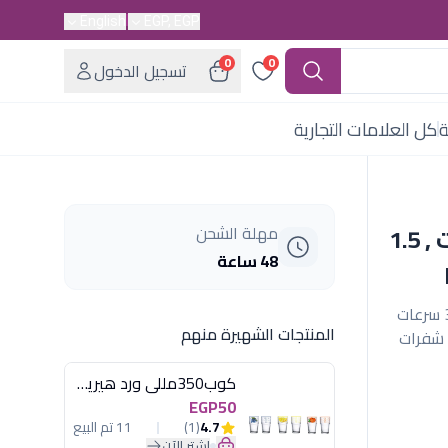
English
EGP, EGP
0
0
تسجيل الدخول
ة
كل العلامات التجارية
خلاط سوناي – بلاي 3/1-400 وات , 1.5
مهلة الشحن
48 ساعة
خلاط بلاي من سوناي بقوة 400 وات بسعة 1 5 لتر 3 سرعات
المنتجات الشهيرة منهم
 شفرات
كوب350مللى ورد هيريفين
EGP50
4.7
(1)
11 تم البيع
اشترِ الآن