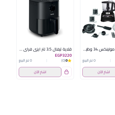
محضر طعام مولينكس 34 وظيفة 1000 وات اسود
قلاية تيفال 3.5 لتر ايزى فراى ايسينشيال
EGP3220
0 تم البيع
0
(0)
0 تم البيع
اشترِ الآن
اشترِ الآن