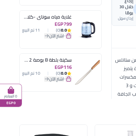
إرجاع
خلال 30
يومًا
غلاية مياه سوناي -كلاسيك 2200 وات، 1.7 لتر زجاج اضائة ليد - MAR-3752
إرجاع سهل
EGP799
0.0
(0)
11 تم البيع
اشترِ الآن
 قوية من ستانلس
سكينة بلطة 8 بوصة 2 مسمار
EGP116
يتميز
0.0
(0)
10 تم البيع
لتوابل و المكسرات
اشترِ الآن
يعد خلاط سوناي بلاي مثاليا للعديد من المهام فيه و بشكل دقيق اثناء التشغيل يتميز خلاط بلاي من سوناي بقوة موتور 400 وات و 3
0 العناصر
EGP0