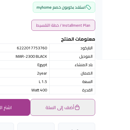
استفد بكوبون خصم myhome
Installment Plan / خطة التقسيط
معلومات المنتج
الباركود
6222017753760
الموديل
MAR-2300 BLACK
بلد المنشاء
Egypt
الضمان
2year
السعة
1.5 L
القدرة
400 Watt
أضف إلى السلة
اشترِ ال