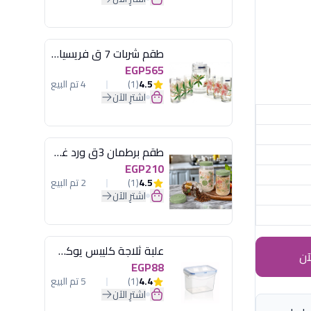
طقم شربات 7 ق فريسيا لومينارك
EGP565
4.5
(1)
4 تم البيع
اشترِ الآن
طقم برطمان 3ق ورد غطاء مينت جرين هيريفين
EGP210
4.5
(1)
2 تم البيع
اشترِ الآن
علبة ثلاجة كليبس يوكسان
آن
EGP88
4.4
(1)
5 تم البيع
اشترِ الآن