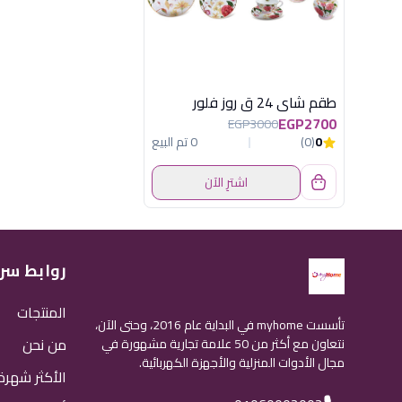
طقم شاى 24 ق روز فلور
EGP2700
EGP3000
0
(0)
0 تم البيع
اشترِ الآن
روابط سر
المنتجات
تأسست myhome في البداية عام 2016، وحتى الآن،
من نحن
نتعاون مع أكثر من 50 علامة تجارية مشهورة في
مجال الأدوات المنزلية والأجهزة الكهربائية.
الأكثر شهرة