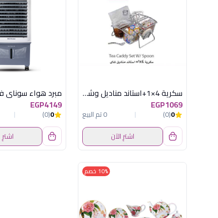
سكرية 4×1+استاند مناديل وشاي
EGP4149
EGP1069
0
(0)
0 تم البيع
0
(0)
اشترِ الآن
اشترِ 
10% خصم