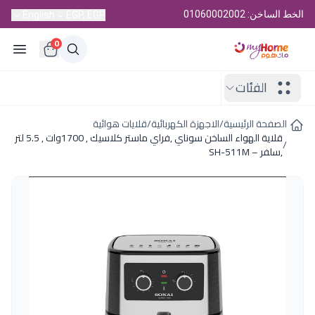
الخط الساخن: 01060002002
English
EGP, EGP
0
الفئات
الصفحة الرئيسية
/
الاجهزة الكهربائية
/
قلايات هوائية
قلاية الهواء الساخن سوناي ,فراي ماستر كلاسيك , 1700وات , 5.5 لتر
/
,سلفر – SH-511M