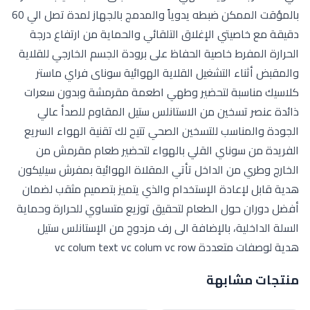
بالمؤقت الممكن ضبطه يدوياً والمدمج بالجهاز لمدة تصل الي 60
دقيقة مع خاصيتي الإغلاق التلقائي والحماية من ارتفاع درجة
الحرارة المفرط خاصية الحفاظ على برودة الجسم الخارجي للقلاية
والمقبض أثناء التشغيل القلاية الهوائية سوناى فراي ماستر
كلاسيك مناسبة لتحضير وطهي اطعمة مقرمشة وبدون سعرات
ذائدة عنصر تسخين من الاستانلس ستيل المقاوم للصدأ عالي
الجودة والمناسب للتسخين الصحي تتيح لك تقنية الهواء السريع
الفريدة من سوناي القلي بالهواء لتحضير طعام مقرمش من
الخارج وطري من الداخل تأتي المقلاة الهوائية بمفرش سيليكون
هدية قابل لإعادة الإستخدام والذي يتميز بتصميم مثقب لضمان
أفضل دوران حول الطعام لتحقيق توزيع متساوي للحرارة وحماية
السلة الداخلية، بالإضافة الى رف مزدوج من الإستانلس ستيل
هدية لوصفات متعددة vc colum text vc colum vc row
منتجات مشابهة