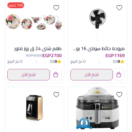
10% خصم
مروحة حائط سوناي 16 بوصة , 60 وات, 3 أوضاع للسرعة MAR -1611
طقم شاى 24 ق روز فلور
EGP2700
EGP1169
EGP3000
0
(0)
0 تم البيع
0
(0)
0 تم البيع
اشترِ الآن
اشترِ الآن