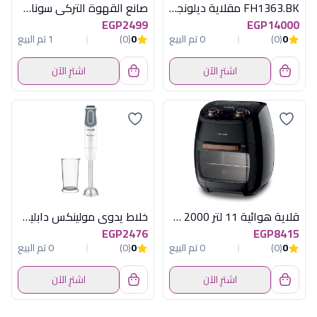
FH1363.BK مقلاية ديلونجى بدون زيت متعددة
صانع القهوة التركي سوناي -موود -535 وات ,4 اكواب , روز جولد , MAR-420
EGP2499
EGP14000
0
(0)
0 تم البيع
0
(0)
1 تم البيع
اشترِ الآن
اشترِ الآن
قلاية هوائية 11 لتر 2000 وات كينود
خلاط يدوي مولينكس دابليك - 1000 وات، سرعات متعددة، أبيض ونحاسي (DD6411EG)
EGP2476
EGP8415
0
(0)
0 تم البيع
0
(0)
0 تم البيع
اشترِ الآن
اشترِ الآن