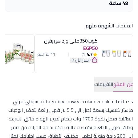
48 ساعة
المنتجات الشهيرة منهم
كوب350مللى ورد هيريفين
EGP50
4.7
(1)
11 تم البيع
اشترِ الآن
عن المنتج
التقييمات
vc row vc colum vc colum text css تتميز قلاية سوناى فراي
ماستر كلاسيك بسعة تصل الي 5 5 لتر فهي رائعة لتحضير الوجبات
العائلية تعمل بقوة 1700 وات بنظام تدوير الهواء فائق السرعة
وذلك لطهي الطعام بكفاءة عالية تحكم بدرجة الحرارة من صفر
الي 200 درجة مئوية لطهي مختلف الأطباق حسب احتياجك تمتاز