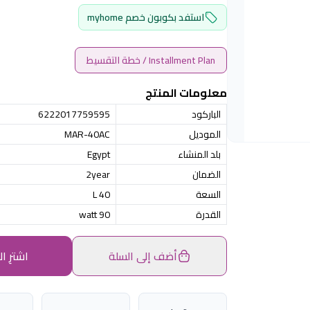
استفد بكوبون خصم myhome
Installment Plan / خطة التقسيط
معلومات المنتج
الباركود
6222017759595
الموديل
MAR-40AC
بلد المنشاء
Egypt
الضمان
2year
السعة
40 L
القدرة
90 watt
أضف إلى السلة
اشترِ ال