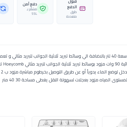
قبول
دفع آمن
الدفع
مشفّر بـ
طرق
SSL
متعددة
مبرد هواء سوناي فلو 40 بقوة 90 وات مزود بتانك مياة سعة 40 لتر بالاضافة الي وسائط تبريد ثلاثية الجوانب لتبريد م
الهواء المواصفات سعة
تنقية ا
توى المياه مزود بعجلات لسهولة النقل يغطى مساحة 30 40 متر