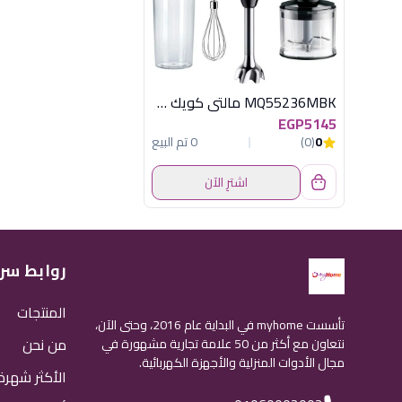
MQ55236MBK مالتى كويك 1000وات اسود براون
EGP5145
0
(0)
0 تم البيع
اشترِ الآن
روابط سر
المنتجات
تأسست myhome في البداية عام 2016، وحتى الآن،
من نحن
نتعاون مع أكثر من 50 علامة تجارية مشهورة في
مجال الأدوات المنزلية والأجهزة الكهربائية.
الأكثر شهرة