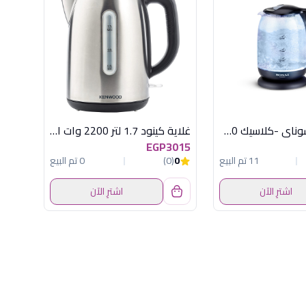
غلاية مياه سوناي -كلاسيك 2200 وات، 1.7 لتر زجاج اضائة ليد - MAR-3752
غلاية كينود 1.7 لتر 2200 وات استانلس
EGP3015
11 تم البيع
0
(0)
0 تم البيع
اشترِ الآن
اشترِ الآن