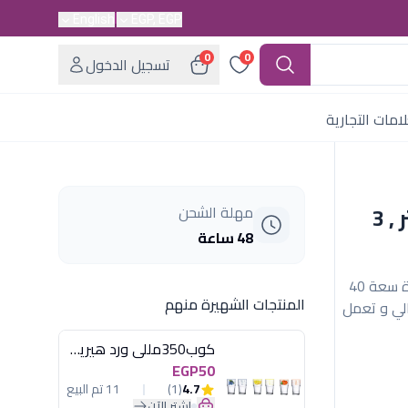
English
EGP, EGP
0
0
تسجيل الدخول
امات التجارية
مبرد هواء سوناي فلو 40 , 40 لتر , 3
مهلة الشحن
48 ساعة
مبرد هواء سوناي فلو بقوة 90 وات مزود بتانك مياة سعة 40
المنتجات الشهيرة منهم
ثالي و تعمل
كوب350مللى ورد هيريفين
EGP50
4.7
(1)
11 تم البيع
اشترِ الآن