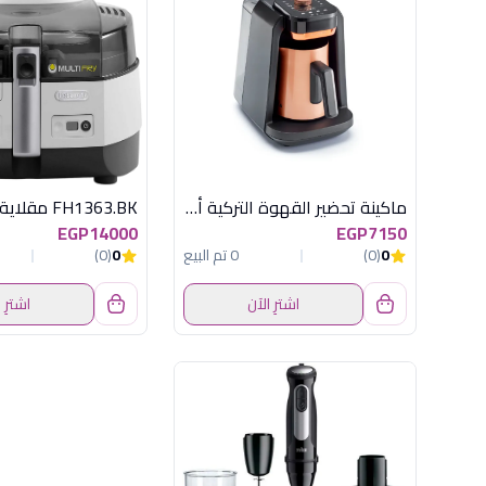
ماكينة تحضير القهوة التركية أرزوم أوكا ريتش برو بلس 700 وات - أسود ونحاسي
EGP14000
EGP7150
0
(0)
0 تم البيع
0
(0)
اشترِ الآن
اشترِ 