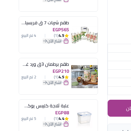
طقم شربات 7 ق فريسيا لومينارك
EGP565
4.5
(1)
4 تم البيع
اشترِ الآن
طقم برطمان 3ق ورد غطاء مينت جرين هيريفين
EGP210
4.5
(1)
2 تم البيع
اشترِ الآن
علبة ثلاجة كليبس يوكسان
آن
EGP88
4.4
(1)
5 تم البيع
اشترِ الآن