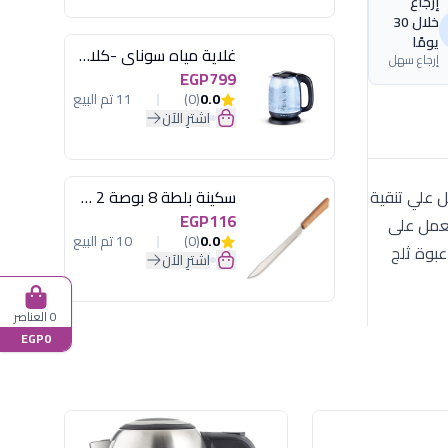
إرجاع
خلال 30
يومًا
غلاية مياه سوناي -كلاسيك 2200 وات، 1.7 لتر زجاج اضائة ليد - MAR-3752
إرجاع سهل
EGP799
0.0
(0)
11 تم البيع
اشترِ الآن
ثالي و تعمل علي تنقية
سكينة بلطة 8 بوصة 2 مسمار
EGP116
 تانك المياه 40 لتر القدرة الكهربائية 90 وات مزود بوسائط تبريد ثلاثية الجوانب لتبريد مثالي Hoeycomb تعمل على
0.0
(0)
10 تم البيع
لهواء مزود بـ 3 سرعات عالية متوسطة منخفضة مدخل لوضع الماء يدوياً أو عن طريق التوصيل بخرطوم مباشرة مزود ب 2 عبوة ثلج
اشترِ الآن
0 العناصر
EGP0