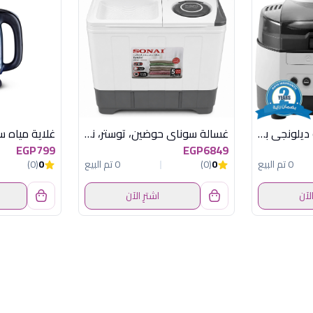
FH1363.BK مقلاية ديلونجى بدون زيت متعددة
غسالة سوناي حوضين، توستر، نصف أوتوماتيك، 12 كجم، بباب دعك ومؤقت للغسيل والعصر MAR-208
EGP799
EGP6849
0 تم البيع
0
(0)
0 تم البيع
0
(0)
الآن
اشترِ الآن