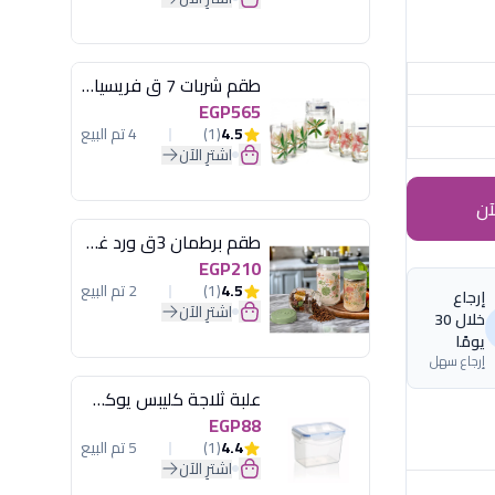
طقم شربات 7 ق فريسيا لومينارك
EGP565
4.5
(1)
4 تم البيع
اشترِ الآن
آن
طقم برطمان 3ق ورد غطاء مينت جرين هيريفين
EGP210
4.5
(1)
2 تم البيع
إرجاع
اشترِ الآن
خلال 30
يومًا
إرجاع سهل
علبة ثلاجة كليبس يوكسان
EGP88
4.4
(1)
5 تم البيع
اشترِ الآن