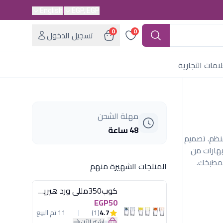
English
EGP, EGP
0
0
تسجيل الدخول
امات التجارية
مهلة الشحن
48 ساعة
تاند منظم. تصميم
هارات من
لمطبخك.
المنتجات الشهيرة منهم
كوب350مللى ورد هيريفين
EGP50
4.7
(1)
11 تم البيع
اشترِ الآن