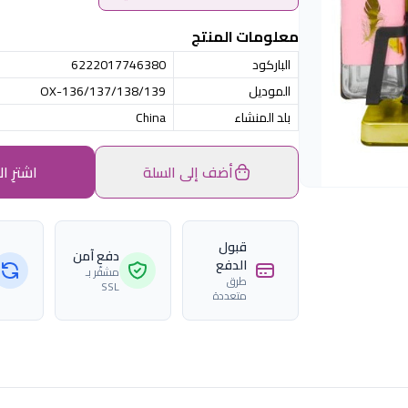
معلومات المنتج
الباركود
6222017746380
الموديل
OX-136/137/138/139
بلد المنشاء
China
أضف إلى السلة
اشترِ ال
قبول
دفع آمن
الدفع
مشفّر بـ
طرق
SSL
متعددة