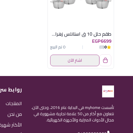
طقم حلل 10 ق استانلس زهران مودرنا
EGP6699
0
(0)
0 تم البيع
اشترِ الآن
روابط سر
المنتجات
تأسست myhome في البداية عام 2016، وحتى الآن،
من نحن
نتعاون مع أكثر من 50 علامة تجارية مشهورة في
مجال الأدوات المنزلية والأجهزة الكهربائية.
الأكثر شهرة