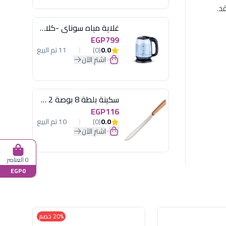
قد.
غلاية مياه سوناي -كلاسيك 2200 وات، 1.7 لتر زجاج اضائة ليد - MAR-3752
EGP799
0.0
(0)
11 تم البيع
اشترِ الآن
سكينة بلطة 8 بوصة 2 مسمار
EGP116
0.0
(0)
10 تم البيع
اشترِ الآن
0 العناصر
EGP0
20% خصم