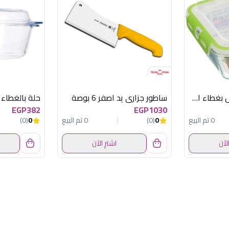
حافظة طعام 4.44 ل بغطاء اخضر ستروماكس
ساطور جزارى يد اصفر 6 بوصة
EGP382
EGP1030
0 تم البيع
0
(0)
0 تم البيع
0
(0)
الآن
اشترِ الآن