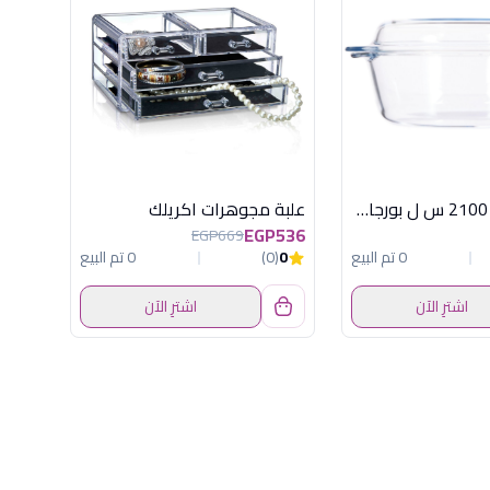
حلة بالغطاء 2100 س ل بورجام باشابتشى
علبة مجوهرات اكريلك
EGP536
EGP669
0 تم البيع
0
(0)
0 تم البيع
اشترِ الآن
اشترِ الآن