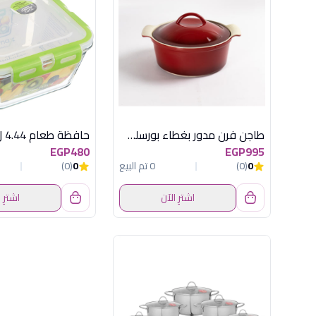
طاجن فرن مدور بغطاء بورسلين أحمر رويال ألفريدو
EGP480
EGP995
0
(0)
0 تم البيع
0
(0)
اشترِ الآن
اشترِ 