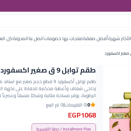
لأكثر شهرة
أفضل صفقة
منتجات بها خصومات
اتصل بنا
المدونة
كل العل
طقم توابل 9 ق صغير اكسفورد
طقم توابل أكسفورد 9 قطع حجم صغير مع اس
زجاجي شفاف وأغطية محكمة للحفاظ على نكهة الب
الرطوبة، يوفر مساحة مثالية وشكلاً منسقاً وعصرياً 
0
(0 التقييمات)
|
0 تم البيع
EGP1068
Installment Plan / خطة التقسيط