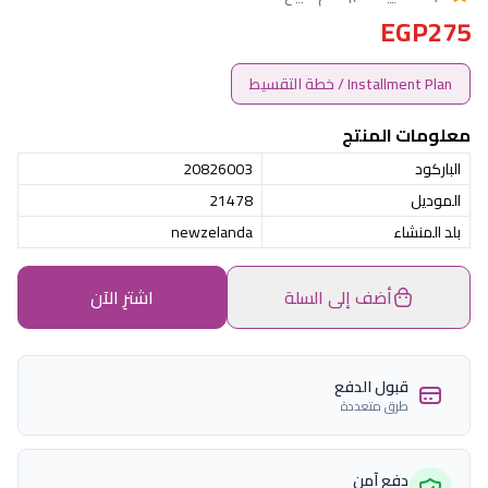
EGP275
Installment Plan / خطة التقسيط
معلومات المنتج
الباركود
20826003
الموديل
21478
بلد المنشاء
newzelanda
أضف إلى السلة
اشترِ الآن
قبول الدفع
طرق متعددة
دفع آمن