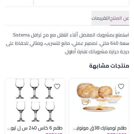
عن المنتج
التقييمات
استمتع بمشروبك المفضل أثناء التنقل مع مج ترافل Sistema
سعة 640 مللي. تصميم عملي، مانع للتسريب، ومثالي للحفاظ على
درجة حرارة مشروباتك لفترة أطول.
منتجات مشابهة
طقم لومينارك 38ق مونوليث سويت لاين سودو
طقم 6 كاس 240 س ل تيوليب