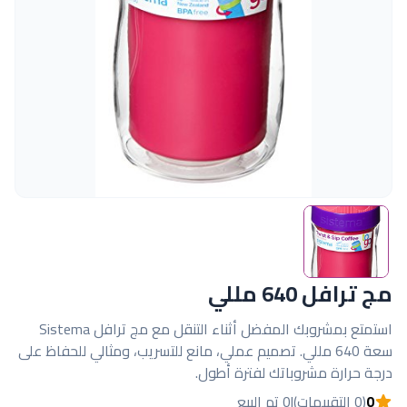
مج ترافل 640 مللي
استمتع بمشروبك المفضل أثناء التنقل مع مج ترافل Sistema
سعة 640 مللي. تصميم عملي، مانع للتسريب، ومثالي للحفاظ على
درجة حرارة مشروباتك لفترة أطول.
0
(0 التقييمات)
|
0 تم البيع