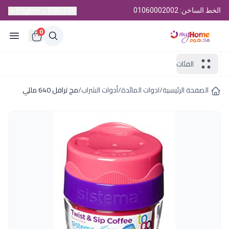
الخط الساخن: 01060002002
English
EGP, EGP
0
الفئات
الصفحة الرئيسية
/
ادوات المائدة
/
أدوات الشراب
/
مج ترافل 640 مللي