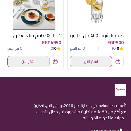
طقم 6 شوب 400 مل اداجيو
OX-PT1 طقم شاى 24 ق موف*ذهبى اكسفورد
EGP4950
EGP900
0
(0)
0 تم البيع
0
(0)
0 تم البيع
اشترِ الآن
اشترِ الآن
تأسست myhome في البداية عام 2016، وحتى الآن، نتعاون
مع أكثر من 50 علامة تجارية مشهورة في مجال الأدوات
المنزلية والأجهزة الكهربائية.