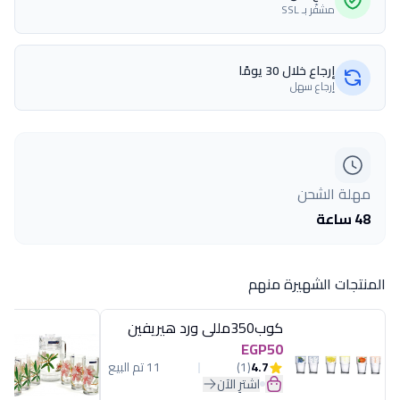
مشفّر بـ SSL
إرجاع خلال 30 يومًا
إرجاع سهل
مهلة الشحن
48 ساعة
المنتجات الشهيرة منهم
كوب350مللى ورد هيريفين
EGP50
4.7
(1)
11 تم البيع
اشترِ الآن