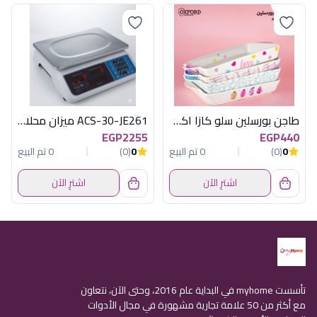
طاجن بورسلين سلو كازا اكسفورد
ACS-30-JE261 ميزان محلات30 كيلو ديجيتال
EGP2255
EGP440
0
(0)
0 تم البيع
0
(0)
0 تم البيع
اشترِ الآن
اشترِ الآن
تأسست myhome في البداية عام 2016، وحتى الآن، نتعاون
مع أكثر من 50 علامة تجارية مشهورة في مجال الأدوات