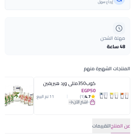
إرجاع سهل
مهلة الشحن
48 ساعة
المنتجات الشهيرة منهم
كوب350مللى ورد هيريفين
EGP50
4.7
(1)
11 تم البيع
اشترِ الآن
عن المنتج
التقييمات