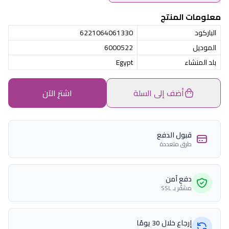
معلومات المنتج
الباركود
6221064061330
الموديل
6000522
بلد المنشاء
Egypt
أضف إلى السلة
اشترِ الآن
قبول الدفع
طرق متعددة
دفع آمن
مشفّر بـ SSL
إرجاع خلال 30 يومًا