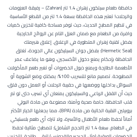
حافظة طعام سيلكون زهران 1.4 لتر (Zahran) – رفيقة العزومات
والرحلات! تعتبر هذه الحافظة بسعة 1.4 لتر من القطع الأساسية
في تنظيم المطبخ الحديث، حيث توفر مساحة كافية لتخزين كميات
وافرة من الطعام مع ضمان العزل التام عن الروائح الخارجية
بفضل تقنية زهران المتطورة في الإغلاق. إغلاق هيرمتك
(Hermetic Seal): بفضل جوان السيليكون عالي الجودة، تغلق
الحافظة بإحكام يمنع دخول الأكسجين، وهو ما يضاعف عمر
الأطعمة الطازجة ويمنع ذبول الخضروات أو تغير طعم المأكولات
المطبوخة. تصميم مانع للتسريب 100%: يمكنكِ وضع الشوربة أو
السوائل بداخلها ووضعها في حقيبة الرحلات أو العمل دون قلق،
حيث أن القفل الرباعي والسيليكون يمنعان أي تسرب حتى لو تم
قلب الحافظة. خامة صحية وآمنة: مصنوعة من مادة البولي
بروبيلين النقية الخالية من مادة (BPA)، مما يجعلها الخيار الأكثر
أماناً لحفظ طعام الأطفال والأسرة، ولا تترك أي طعم بلاستيكي
في الطعام. سعة 1.4 لتر (الحجم الشامل): للمطبخ: مثالية لحفظ
الخضروات الورقية (مثل الجرجير والقدونس) لتبقى طازجة. للتخزين: