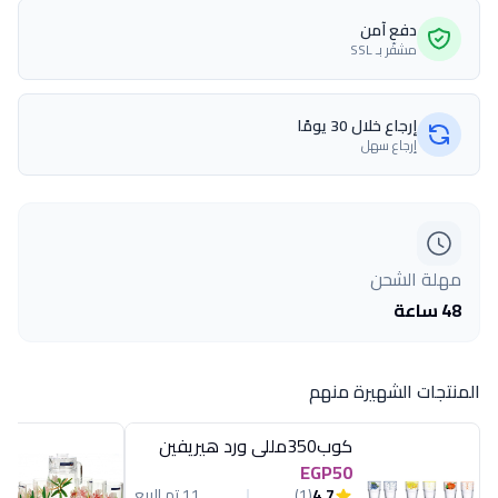
دفع آمن
مشفّر بـ SSL
إرجاع خلال 30 يومًا
إرجاع سهل
مهلة الشحن
48 ساعة
المنتجات الشهيرة منهم
كوب350مللى ورد هيريفين
EGP50
4.7
(1)
11 تم البيع