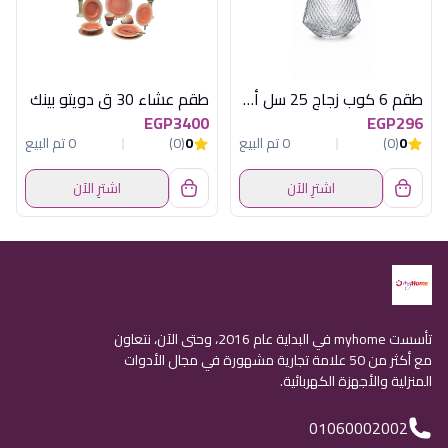
طقم 6 كوب زجاج 25 سل أكسفورد OX-2753
طقم عشاء 30 ق دويتو بينك
EGP3400
EGP296
0
(0)
0 تم البيع
0
(0)
0 تم البيع
اشترِ الآن
اشترِ الآن
تأسست myhome في البداية عام 2016، وحتى الآن، نتعاون
مع أكثر من 50 علامة تجارية مشهورة في مجال الأدوات
المنزلية والأجهزة الكهربائية.
01060002002