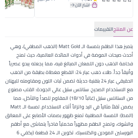
اشترِ الآن
عن المنتج
التقييمات
يتميز هذا الطقم بلمسة الـ Matt Gold (الذهب المطفي)، وهي
أحدث صيحات الموضة في أدوات المائدة العالمية، حيث تمنح
فخامة الذهب دون اللمعان المبالغ فيه، مما يجعله يبدو عصرياً
وأنيقاً جداً. طلاء ذهب عيار 24: القطع مغطاة بطبقة من الذهب
الحقيقي عيار 24 بتقنية حديثة تضمن ثبات اللون ومقاومته للبهتان
مع الاستخدام الصحيح. ستانلس ستيل عالي الجودة: القلب مصنوع
من الستانلس ستيل (غالباً 18/10) المقاوم للصدأ والتآكل، مما
يضمن ثقلاً مثالياً في اليد واتزاناً أثناء الاستخدام. لمسة الـ Matt
(المط): اللمسة المطفية تمنع ظهور بصمات الأصابع على المعالق
والشوك، وتمنح الطقم مظهراً مخملياً فاخراً يتماشى مع أطقم
البورسلين المودرن والكلاسيك. تكوين الـ 24 قطعة (يكفي 6