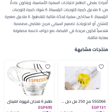
أفراد): يغطي الطقم احتياجات السفرة الأساسية، ويتكون عادةً
من: 6 ملاعق كبيرة (للوجبات الرئيسية). 6 شوك كبيرة (للوجبات
الرئيسية). 6 سكاكين سفرة (بحدّة مثالية للتقطيع). 6 ملاعق صغيرة
(للشاي أو الحلويات). تصميم انسيابي مريح: مقابض مصممة
هندسياً لتكون مريحة في القبضة، مع حواف ناعمة مصقولة
بعناية فائقة.
منتجات مشابهة
SSG066 مج 250 مل دبل جلاس اكسفورد
طقم 6 فنجان قهوة انفينتى
EGP695
EGP131