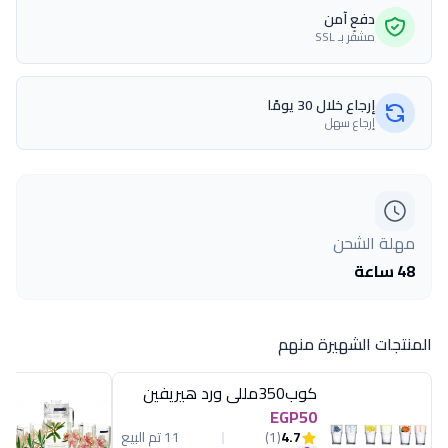
دفع آمن
مشفّر بـ SSL
إرجاع خلال 30 يومًا
إرجاع سهل
مهلة الشحن
48 ساعة
المنتجات الشهيرة منهم
كوب350مللى ورد هيريفين
EGP50
4.7
(1)
11 تم البيع