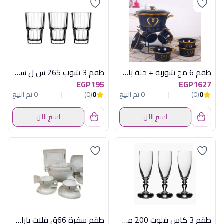
طقم 6 مج شوربة + حلة باستاند اكسفورد
طقم 3 شوب 265 س ل سيرينتى باشابتشى
EGP195
EGP1627
0
(0)
0 تم البيع
0
(0)
0 تم البيع
اشترِ الآن
اشترِ الآن
طقم 3 كاس فلوت 200 مل سيرفى
طقم سفرة 66ق فلات باراجونG-4109