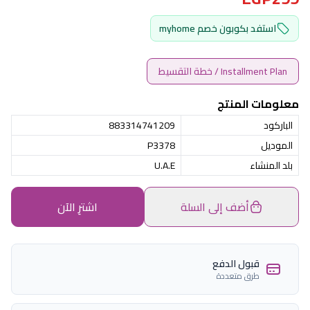
استفد بكوبون خصم myhome
Installment Plan / خطة التقسيط
معلومات المنتج
الباركود
883314741209
الموديل
P3378
بلد المنشاء
U.A.E
أضف إلى السلة
اشترِ الآن
قبول الدفع
طرق متعددة