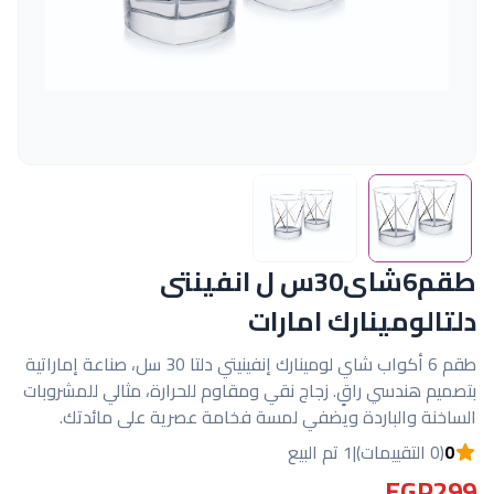
طقم6شاى30س ل انفينتى
دلتالومينارك امارات
طقم 6 أكواب شاي لومينارك إنفينيتي دلتا 30 سل، صناعة إماراتية
بتصميم هندسي راقٍ. زجاج نقي ومقاوم للحرارة، مثالي للمشروبات
الساخنة والباردة ويضفي لمسة فخامة عصرية على مائدتك.
0
(0 التقييمات)
|
1 تم البيع
EGP299