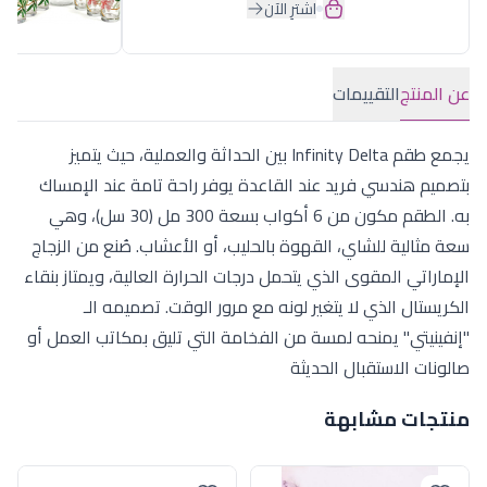
اشترِ الآن
عن المنتج
التقييمات
يجمع طقم Infinity Delta بين الحداثة والعملية، حيث يتميز
بتصميم هندسي فريد عند القاعدة يوفر راحة تامة عند الإمساك
به. الطقم مكون من 6 أكواب بسعة 300 مل (30 سل)، وهي
سعة مثالية للشاي، القهوة بالحليب، أو الأعشاب. صُنع من الزجاج
الإماراتي المقوى الذي يتحمل درجات الحرارة العالية، ويمتاز بنقاء
الكريستال الذي لا يتغير لونه مع مرور الوقت. تصميمه الـ
"إنفينيتي" يمنحه لمسة من الفخامة التي تليق بمكاتب العمل أو
صالونات الاستقبال الحديثة
منتجات مشابهة