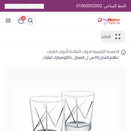
الخط الساخن: 01060002002
English
EGP, EGP
0
الفئات
الصفحة الرئيسية
/
ادوات المائدة
/
أدوات الشراب
/
طقم6شاى30س ل انفينتى دلتالومينارك امارات