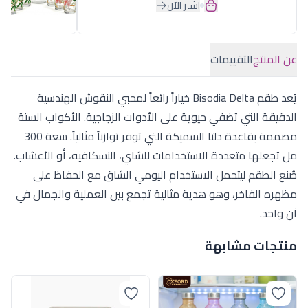
اشترِ الآن
عن المنتج
التقييمات
يُعد طقم Bisodia Delta خياراً رائعاً لمحبي النقوش الهندسية
الدقيقة التي تضفي حيوية على الأدوات الزجاجية. الأكواب الستة
مصممة بقاعدة دلتا السميكة التي توفر توازناً مثالياً. سعة 300
مل تجعلها متعددة الاستخدامات للشاي، النسكافيه، أو الأعشاب.
صُنع الطقم ليتحمل الاستخدام اليومي الشاق مع الحفاظ على
مظهره الفاخر، وهو هدية مثالية تجمع بين العملية والجمال في
آن واحد.
منتجات مشابهة