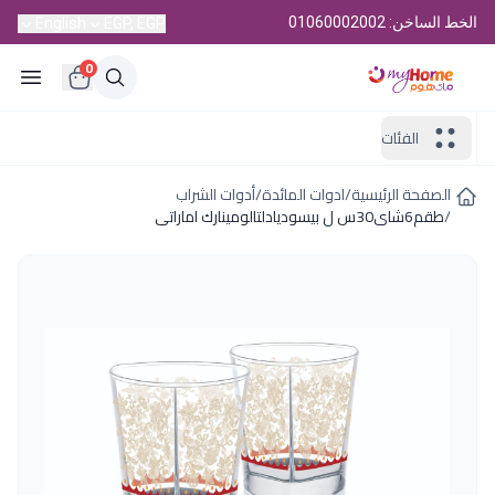
الخط الساخن: 01060002002
English
EGP, EGP
0
الفئات
الصفحة الرئيسية
/
ادوات المائدة
/
أدوات الشراب
/
طقم6شاى30س ل بيسوديادلتالومينارك اماراتى