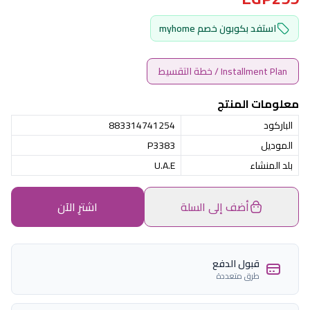
استفد بكوبون خصم myhome
Installment Plan / خطة التقسيط
معلومات المنتج
الباركود
883314741254
الموديل
P3383
بلد المنشاء
U.A.E
أضف إلى السلة
اشترِ الآن
قبول الدفع
طرق متعددة