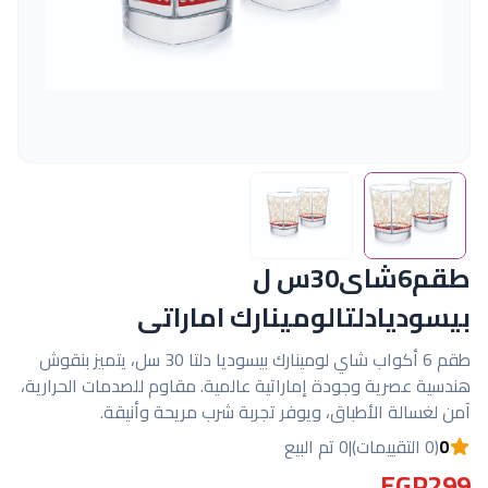
طقم6شاى30س ل
بيسوديادلتالومينارك اماراتى
طقم 6 أكواب شاي لومينارك بيسوديا دلتا 30 سل، يتميز بنقوش
هندسية عصرية وجودة إماراتية عالمية. مقاوم للصدمات الحرارية،
آمن لغسالة الأطباق، ويوفر تجربة شرب مريحة وأنيقة.
0
(0 التقييمات)
|
0 تم البيع
EGP299