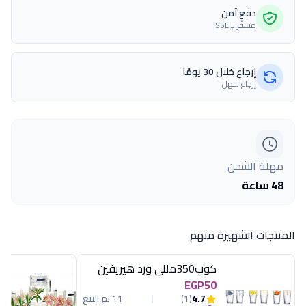
دفع آمن
مشفّر بـ SSL
إرجاع خلال 30 يومًا
إرجاع سهل
مهلة الشحن
48 ساعة
المنتجات الشهيرة منهم
كوب350مللى ورد هيريفين
EGP50
4.7
(1)
11 تم البيع