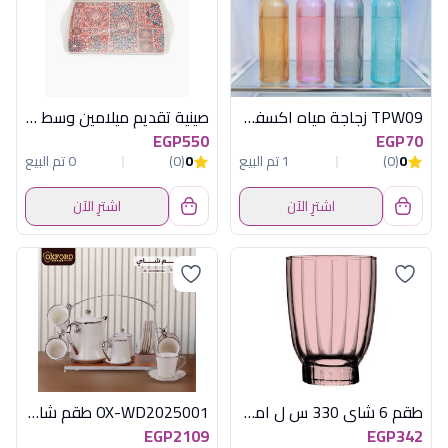
TPW09 زجاجة مياه اكسفورد
صينية تقديم ميلامين وسط لوب مومنتس
EGP550
EGP70
0
(0)
1 تم البيع
0
(0)
0 تم البيع
اشترِ الآن
اشترِ الآن
طقم 6 شاى 330 س ل امورى بينك
OX-WD2025001 طقم شاى 15ق بورسلين فضى
EGP2109
EGP342