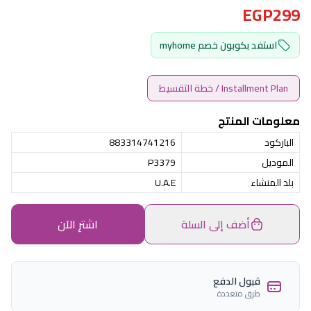
EGP299
استفد بكوبون خصم myhome
Installment Plan / خطة التقسيط
معلومات المنتج
الباركود
883314741216
الموديل
P3379
بلد المنشاء
U.A.E
أضف إلى السلة
اشترِ الآن
قبول الدفع
طرق متعددة