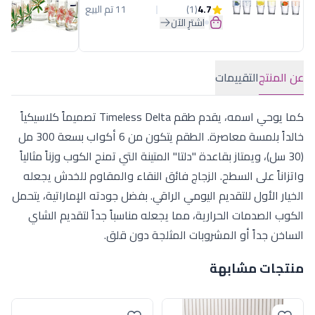
4.7
(1)
11 تم البيع
اشترِ الآن
عن المنتج
التقييمات
كما يوحي اسمه، يقدم طقم Timeless Delta تصميماً كلاسيكياً
خالداً بلمسة معاصرة. الطقم يتكون من 6 أكواب بسعة 300 مل
(30 سل)، ويمتاز بقاعدة "دلتا" المتينة التي تمنح الكوب وزناً مثالياً
واتزاناً على السطح. الزجاج فائق النقاء والمقاوم للخدش يجعله
الخيار الأول للتقديم اليومي الراقي. بفضل جودته الإماراتية، يتحمل
الكوب الصدمات الحرارية، مما يجعله مناسباً جداً لتقديم الشاي
الساخن جداً أو المشروبات المثلجة دون قلق.
منتجات مشابهة