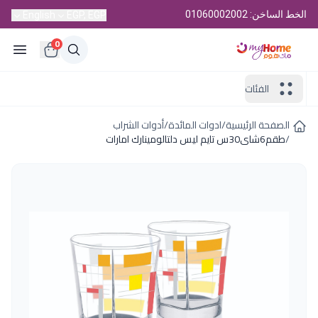
الخط الساخن: 01060002002
English
EGP, EGP
0
الفئات
الصفحة الرئيسية
/
ادوات المائدة
/
أدوات الشراب
/
طقم6شاى30س تايم ليس دلتالومينارك امارات