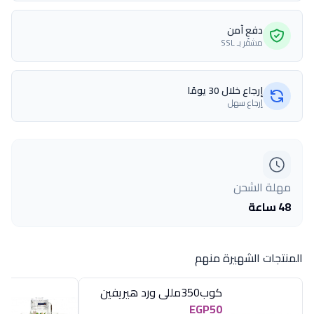
دفع آمن
مشفّر بـ SSL
إرجاع خلال 30 يومًا
إرجاع سهل
مهلة الشحن
48 ساعة
المنتجات الشهيرة منهم
كوب350مللى ورد هيريفين
EGP50