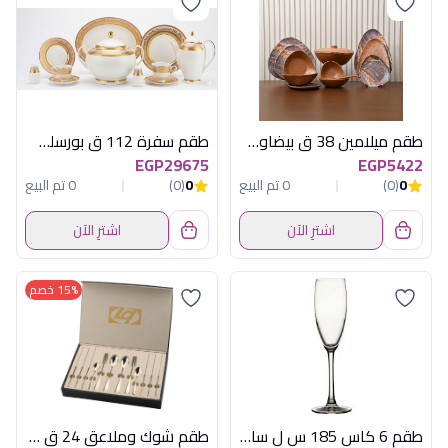
طقم ميلامين 38 ق بيضاوى اكسفورد - كود 3522
طقم سفرة 112 ق بورسلين اغادير روز
EGP29675
EGP5422
0
(0)
0 تم البيع
0
(0)
0 تم البيع
اشترِ الآن
اشترِ الآن
15% خصم
طقم 6 كاس 185 س ل سادة ريسيرف باسابتشة
طقم شوك وملاعق 24 ق تيتانيوم شامبين