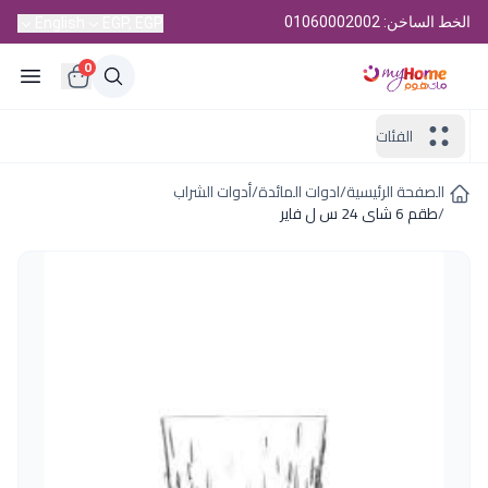
الخط الساخن: 01060002002
English
EGP, EGP
0
الفئات
الصفحة الرئيسية
/
ادوات المائدة
/
أدوات الشراب
/
طقم 6 شاى 24 س ل فاير