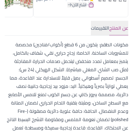
اشترِ الآن
عن المنتج
التقييمات
مكونات الطقم: يتكون من 6 قطع (أكواب/فناجين) مخصصة
للمشروبات الساخنة. الخامة: زجاج حراري نقي، شفاف بالكامل،
يتميز بمعامل تمدد منخفض ليتحمل صدمات الحرارة المفاجئة
(مثل صب الشاي المغلي مباشرة). الشكل الهيكلي (24 س):
الجسم: تصميم أسطواني يميل قليلاً للاستدارة عند القاعدة، مما
يعطي توازناً بصرياً وهيكلياً. اليد: مزود بيد زجاجية جانبية نصف
دائرية، مصممة ببروز كافٍ عن جسم الكوب لمنع تلامس الأصابع
مع السطح الساخن، ومثبتة بتقنية اللحام الحراري لضمان المتانة
وعدم الانفصال. الحافة: حافة علوية دائرية مصقولة (Fire-
polished) لضمان نعومة الملمس ومقاومة التشرخ البسيط الناتج
عن الاحتكاك. القاعدة: قاعدة زجاجية سميكة ومسطحة تعمل