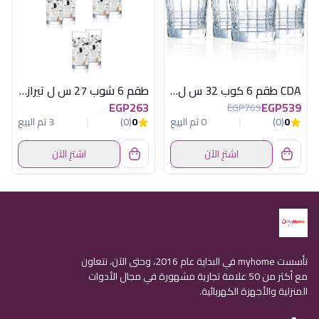
CDA طقم 6 كوب 32 س ل راندفو
طقم 6 شوب 27 س ل تيرازو بيج لومينارك
EGP263
EGP539
EGP769
0
(0)
0 تم البيع
0
(0)
3 تم البيع
اشترِ الآن
اشترِ الآن
تأسست myhome في البداية عام 2016، وحتى الآن، نتعاون
مع أكثر من 50 علامة تجارية مشهورة في مجال الأدوات
المنزلية والأجهزة الكهربائية.