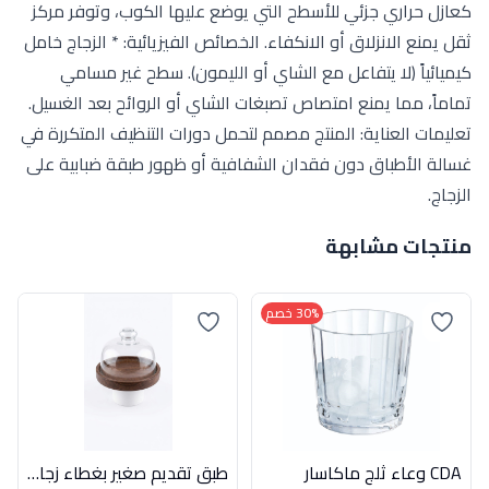
كعازل حراري جزئي للأسطح التي يوضع عليها الكوب، وتوفر مركز
ثقل يمنع الانزلاق أو الانكفاء. الخصائص الفيزيائية: * الزجاج خامل
كيميائياً (لا يتفاعل مع الشاي أو الليمون). سطح غير مسامي
تماماً، مما يمنع امتصاص تصبغات الشاي أو الروائح بعد الغسيل.
تعليمات العناية: المنتج مصمم لتحمل دورات التنظيف المتكررة في
غسالة الأطباق دون فقدان الشفافية أو ظهور طبقة ضبابية على
الزجاج.
منتجات مشابهة
30% خصم
CDA وعاء ثلج ماكاسار
طبق تقديم صغير بغطاء زجاج من أكسفورد موديل QR2592