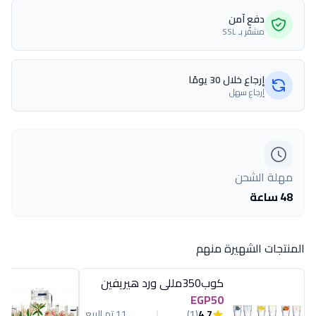
دفع آمن
مشفّر بـ SSL
إرجاع خلال 30 يومًا
إرجاع سهل
مهلة الشحن
48 ساعة
المنتجات الشهيرة منهم
كوب350مللى ورد هيريفين
EGP50
4.7
(1)
11 تم البيع