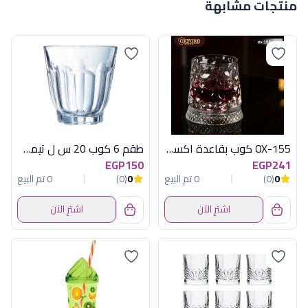
منتجات مشابهة
OX-155 كوب بقاعدة اكسفورد
طقم 6 كوب 20 س ل تيمب اركيديا لومينارك
EGP150
EGP241
0
(0)
0 تم البيع
0
(0)
0 تم البيع
اشترِ الآن
اشترِ الآن