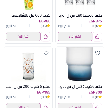
طقم 6وسط 280 س ل اوريا
كوب 660 مل بالشاليموه اورانج هيريفين
EGP80
EGP875
0
(0)
0 تم البيع
0
(0)
0 تم البيع
اشترِ الآن
اشترِ الآن
طقم6كوب27س ل تروبادوربلولومينارك فرنساوى
طقم 6 شوب 290 س ل اسطنبول تركى
EGP185
EGP309
0
(0)
0 تم البيع
0
(0)
0 تم البيع
اشترِ الآن
اشترِ الآن