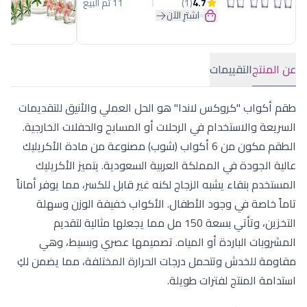
4.7
(1)
11 تم البيع
اشترِ الآن
عن المنتج
التقييمات
طقم أكواب "كروكس لاندا" هو الحل العملي والأنيق للتقديمات
السريعة والاستخدام في الرحلات أو المسابح والحفلات الخارجية.
الطقم مكون من 6 أكواب (شوب) مصنوعة من مادة الأكريليك
عالية الجودة في المملكة العربية السعودية. يتميز الأكريليك
المستخدم بنقاء يشبه الزجاج لكنه غير قابل للكسر، مما يوفر أماناً
تاماً خاصة في وجود الأطفال. الأكواب خفيفة الوزن وسهلة
التخزين، وتأتي بسعة 150 مل مما يجعلها مثالية لتقديم
المشروبات الباردة أو المياه. تصميمها عصري وبسيط، وهي
مقاومة للخدش وتتحمل درجات الحرارة المختلفة، مما يضمن لكِ
استدامة المنتج لفترات طويلة.