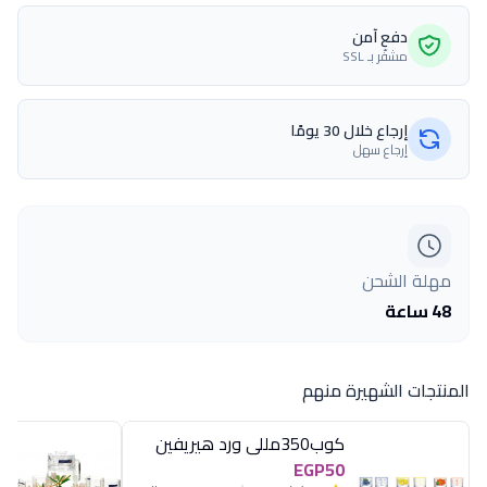
دفع آمن
مشفّر بـ SSL
إرجاع خلال 30 يومًا
إرجاع سهل
مهلة الشحن
48 ساعة
المنتجات الشهيرة منهم
كوب350مللى ورد هيريفين
EGP50