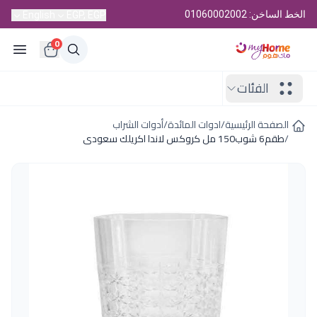
الخط الساخن: 01060002002
English
EGP, EGP
0
الفئات
الصفحة الرئيسية
/
ادوات المائدة
/
أدوات الشراب
/
طقم6 شوب150 مل كروكس لاندا اكريلك سعودى