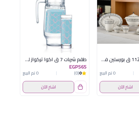
طقم سفرة 112 ق بورسلين فولهام فضى
طقم شربات 7 ق اكوا تركواز لومينارك
EGP565
0 تم البيع
0
(0)
0 تم البيع
اشترِ الآن
اشترِ الآن