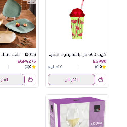
كوب 660 مل بالشاليموه احمر هيريفين
EGP4275
EGP80
0
(0)
0 تم البيع
0
(0)
اشترِ الآن
اشترِ 