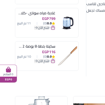
الفناجين لتناسب
لإمساك تجعل
غلاية مياه سوناي -كلاسيك 2200 وات، 1.7 لتر زجاج اضائة ليد - MAR-3752
EGP799
0.0
(0)
11 تم البيع
اشترِ الآن
سكينة بلطة 8 بوصة 2 مسمار
EGP116
0.0
(0)
10 تم البيع
اشترِ الآن
0 العناصر
EGP0