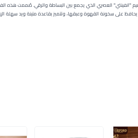
ية مكون من 6 قطع، يتميز بتصميم "انفينتي" العصري الذي يجمع بين البساطة والرقي. صُممت هذه 
 يحافظ على سخونة القهوة وعبقها، وتتميز بقاعدة متينة ويد سهلة ا