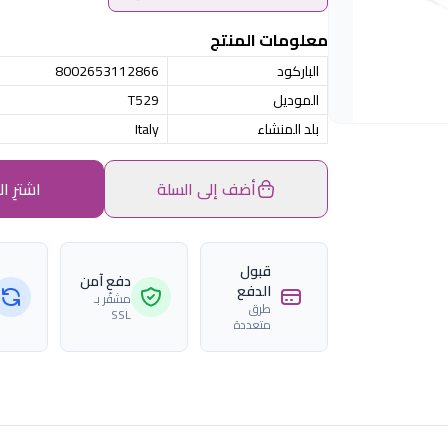
معلومات المنتج
الباركود
8002653112866
الموديل
T529
بلد المنشاء
Italy
أضف إلى السلة
اشترِ ال
قبول
دفع آمن
الدفع
مشفّر بـ
طرق
SSL
متعددة