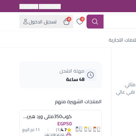
English
EGP, EGP
0
0
تسجيل الدخول
امات التجارية
مهلة الشحن
48 ساعة
مثالي
 نقي عالي
المنتجات الشهيرة منهم
كوب350مللى ورد هيريفين
EGP50
4.7
(1)
11 تم البيع
اشترِ الآن