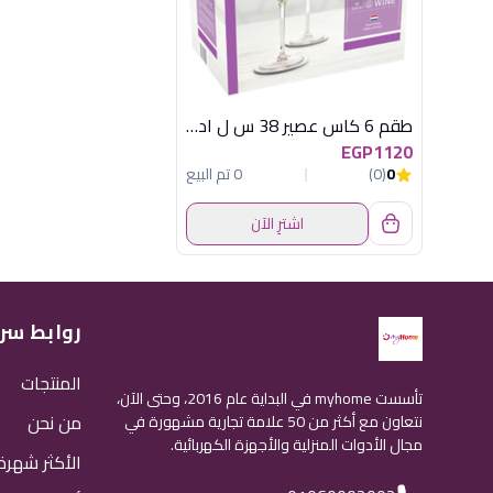
طقم 6 كاس عصير 38 س ل ادورا
EGP1120
0
(0)
0 تم البيع
اشترِ الآن
روابط سر
المنتجات
تأسست myhome في البداية عام 2016، وحتى الآن،
من نحن
نتعاون مع أكثر من 50 علامة تجارية مشهورة في
مجال الأدوات المنزلية والأجهزة الكهربائية.
الأكثر شهرة