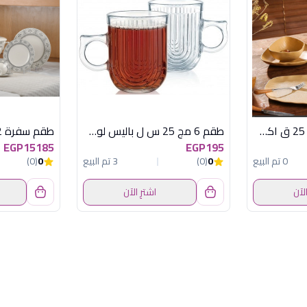
TJ0058 طقم عشاء 25 ق اكسفورد
طقم 6 مج 25 س ل باليس لومينارك اماراتي
EGP15185
EGP195
0 تم البيع
0
(0)
3 تم البيع
0
(0)
الآن
اشترِ الآن