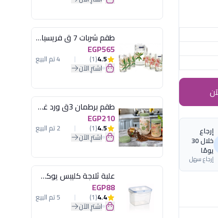
طقم شربات 7 ق فريسيا لومينارك
EGP565
4.5
(1)
4 تم البيع
اشترِ الآن
آن
طقم برطمان 3ق ورد غطاء مينت جرين هيريفين
EGP210
4.5
(1)
2 تم البيع
إرجاع
اشترِ الآن
خلال 30
يومًا
إرجاع سهل
علبة ثلاجة كليبس يوكسان
EGP88
4.4
(1)
5 تم البيع
اشترِ الآن