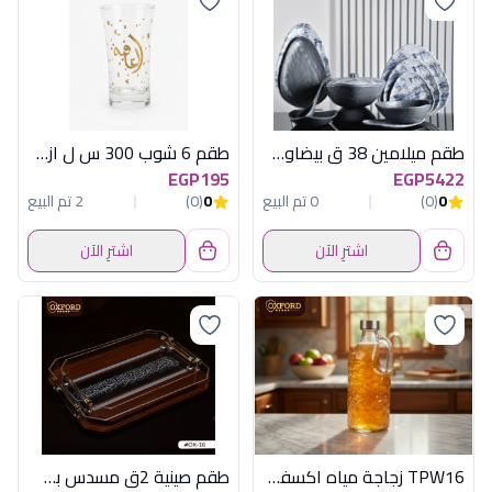
طقم ميلامين 38 ق بيضاوى اكسفورد - كود 3547
طقم 6 شوب 300 س ل ازور كلمات باشابتشة
EGP195
EGP5422
0
(0)
0 تم البيع
0
(0)
2 تم البيع
اشترِ الآن
اشترِ الآن
TPW16 زجاجة مياه اكسفورد
طقم صينية 2ق مسدس بنى فاتح اكسفورد