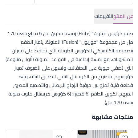
عن المنتج
التقييمات
طقم كؤوس "فلوت" (Flute) رفيعة مكون من 6 قطع سعة 170
مل من مجموعة "فوزيون" (Fusion) الملونة. يتميز الطقم
بتصميمه الكلاسيكي للكؤوس الطويلة التي تحافظ على فوران
المشروبات، مع لمسة إبداعية في القواعد الملونة (ألوان متنوعة)
التي تضفي حيوية على الاحتفالات وتسهل على الضيوف تمييز
كؤوسهم. مصنوع من الكريستال النقي الصديق للبيئة، ويعد
قطعة فنية تمزج بين حرفية الزجاج الإيطالي والتصميم العصري
المبهج. تكوين الطقم (6 قطع): (6 كؤوس كريستال فلوت ملونة
سعة 170 مل).
منتجات مشابهة