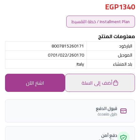
EGP1340
Installment Plan / خطة التقسيط
معلومات المنتج
الباركود
8007815260171
الموديل
0701/022/260170
بلد المنشاء
Italy
أضف إلى السلة
اشترِ الآن
قبول الدفع
طرق متعددة
دفع آمن