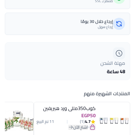
مشفّر بـ SSL
إرجاع خلال 30 يومًا
إرجاع سهل
مهلة الشحن
48 ساعة
المنتجات الشهيرة منهم
كوب350مللى ورد هيريفين
EGP50
4.7
(1)
11 تم البيع
اشترِ الآن