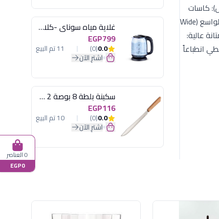
البارزة على السفرة، يقدم هذا الطقم سعة ضخمة وتصميماً يجذب الأنظار. السعة الكبيرة (540 مل): كاسات
"جامبو" نسبياً، تمنح الضيوف شعوراً بالرفاهية، وهي الأفضل لتقديم الكوكتيلات التي تحتوي على طبقات وألوان متعددة. الوعاء الواسع (Wide
غلاية مياه سوناي -كلاسيك 2200 وات، 1.7 لتر زجاج اضائة ليد - MAR-3752
انة عالية:
EGP799
ي انطباعاً
0.0
(0)
11 تم البيع
اشترِ الآن
سكينة بلطة 8 بوصة 2 مسمار
EGP116
0.0
(0)
10 تم البيع
اشترِ الآن
0 العناصر
EGP0