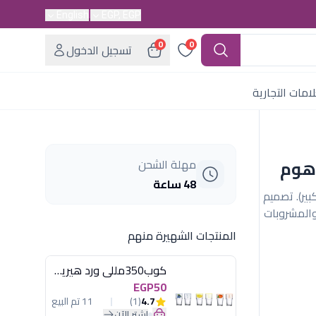
English
EGP, EGP
0
0
تسجيل الدخول
امات التجارية
مهلة الشحن
48 ساعة
سعة 540 مل (حجم كبير). تصميم
والمشروبات
المنتجات الشهيرة منهم
كوب350مللى ورد هيريفين
EGP50
4.7
(1)
11 تم البيع
اشترِ الآن