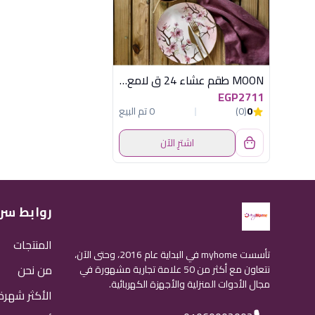
MOON طقم عشاء 24 ق لامع تركى اكسفورد
EGP2711
0
(0)
0 تم البيع
اشترِ الآن
روابط سر
المنتجات
تأسست myhome في البداية عام 2016، وحتى الآن،
من نحن
نتعاون مع أكثر من 50 علامة تجارية مشهورة في
مجال الأدوات المنزلية والأجهزة الكهربائية.
الأكثر شهرة