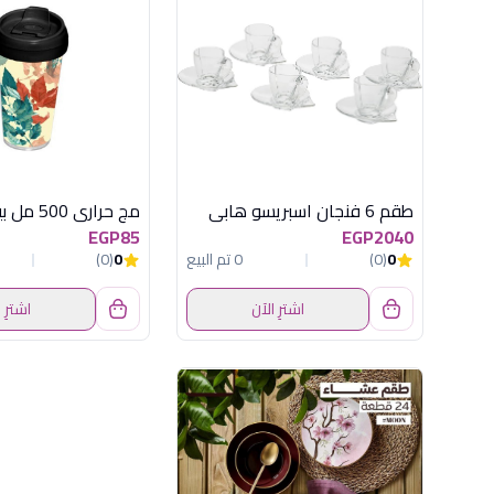
طقم 6 فنجان اسبريسو هابى
EGP85
EGP2040
0
(0)
0 تم البيع
0
(0)
اشترِ الآن
اشترِ 