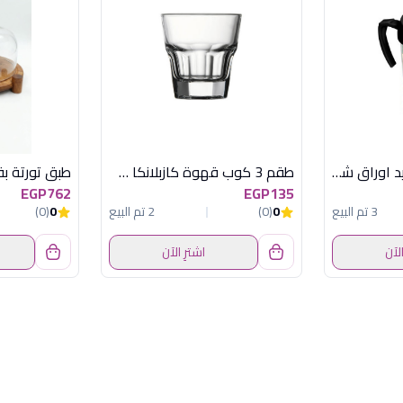
مج حرارى 500 مل بيد اوراق شجر هيريفين
طقم 3 كوب قهوة كازبلانكا صغير
EGP762
EGP135
3 تم البيع
0
(0)
2 تم البيع
0
(0)
الآن
اشترِ الآن