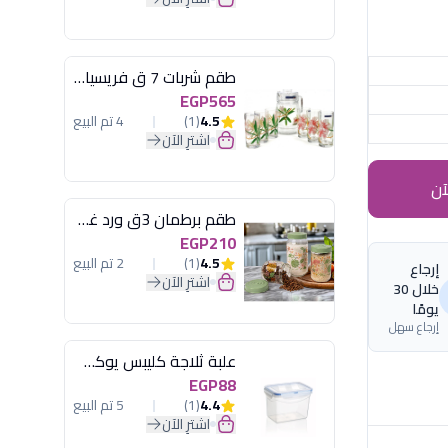
طقم شربات 7 ق فريسيا لومينارك
EGP565
4.5
(1)
4 تم البيع
اشترِ الآن
آن
طقم برطمان 3ق ورد غطاء مينت جرين هيريفين
EGP210
4.5
(1)
2 تم البيع
إرجاع
اشترِ الآن
خلال 30
يومًا
إرجاع سهل
علبة ثلاجة كليبس يوكسان
EGP88
4.4
(1)
5 تم البيع
اشترِ الآن