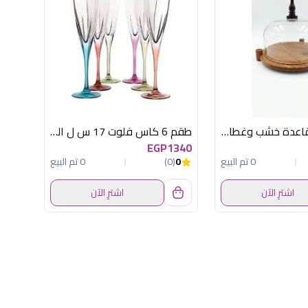
طبق تورتة بقاعدة خشب وغطاء أكريلك وسط من أكسفورد موديل QR2521
طقم 6 كاس فلوت 17 س ل الوان فوزيون
EGP1340
0 تم البيع
0
(0)
0 تم البيع
اشترِ الآن
اشترِ الآن