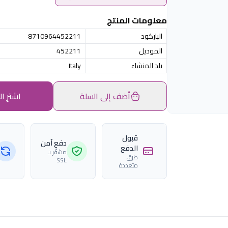
معلومات المنتج
الباركود
8710964452211
الموديل
452211
بلد المنشاء
Italy
أضف إلى السلة
اشترِ ال
قبول
دفع آمن
الدفع
مشفّر بـ
طرق
SSL
متعددة