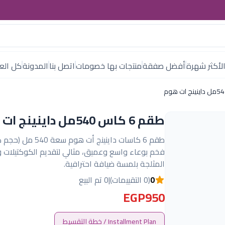
لأكثر شهرة
أفضل صفقة
منتجات بها خصومات
اتصل بنا
المدونة
كل العل
طقم 6 كاس 540مل داينينج ات هوم
طقم 6 كاسات داينينج أت هوم 
فخم بوعاء واسع وعميق، مثالي لتقديم الكوكتيلات 
المثلجة بلمسة ضيافة احترافية.
0
(0 التقييمات)
|
0 تم البيع
EGP950
Installment Plan / خطة التقسيط