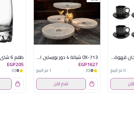
DV9002 طقم 6 فنجان قهوة بالطبق وردة اسود
OX-713 شيالة 4 دور بورسلين اكسفورد
طقم 6 شاى 200 س ل سلفانا
EGP205
EGP1627
0 تم البيع
0
(0)
1 تم البيع
0
(0)
الآن
اشترِ الآن