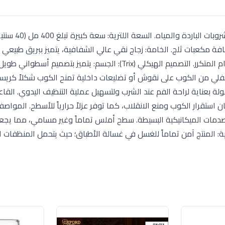
مكونات الطقم: يتكون من 6 أكواب زجاجية مخصصة للم
ضافة مكعبات ثلج. الخامة: زجاج نقي عالي الشفافية، يتميز ببريق طبيع
السفلي من الكوب على نقوش أو تضليعات داخلية تمنح الكوب شكلاً كريستا
بعناية لراحة الفم عند الشرب ولتسهيل عملية التنظيف اليدوي. القاع
 تعمل كمركز ثقل لضمان استقرار الكوب ومنع الانقلاب، كما توفر عزلاً حرارياً للأسطح. المواص
 الصدمات الميكانيكية البسيطة. سطح أملس تماماً وغير مسامي، مما يجعله
ناية: المنتج آمن تماماً للغسل في غسالة الأطباق؛ حيث يتحمل المنظفات 