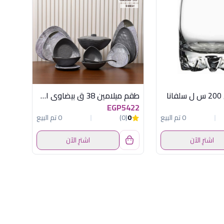
طقم ميلامين 38 ق بيضاوى اكسفورد - كود 3485
EGP5422
0 تم البيع
0
(0)
0 تم البيع
اشترِ الآن
اشترِ الآن