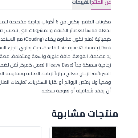
عن المنتج
التقييمات
يجعله مناسباً للعصائر الكثيفة والمشروبات التي تتطلب إ
Drink) بلمسة هندسية عند القاعدة، حيث يحتوي الجزء 
يد محكمة. الفوهة: حافة علوية واسعة ومنتظمة، مصقولة 
زجاجية سميكة جداً (Heavy Base)
الفيزيائية: الزجاج معالج حرارياً لزيادة الصلابة ومقاومة
وصحياً ولا يمتص الروائح أو بقايا السكريات. تعليمات الع
أن يفقد شفافيته أو نعومة سطحه.
منتجات مشابهة