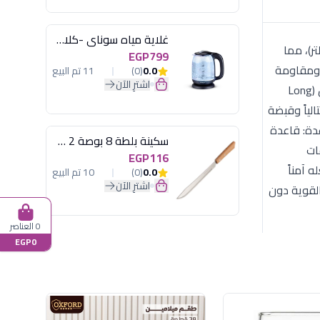
غلاية مياه سوناي -كلاسيك 2200 وات، 1.7 لتر زجاج اضائة ليد - MAR-3752
شروبات الباردة والمياه. السعة اللترية: سعة كبيرة تبلغ 400 مل (40 سنتيلتر)، مما
EGP799
ي ومقاومة
0.0
(0)
11 تم البيع
اشترِ الآن
كيميائية تمنع تكون غشاوة بيضاء (Clouding) مع الاستخدام المتكرر. التصميم الهيكلي (Trix): الجسم: يتميز بتصميم أسطواني طويل (Long
لياً وقبضة
دة: قاعدة
سكينة بلطة 8 بوصة 2 مسمار
فات
EGP116
 آمناً
0.0
(0)
10 تم البيع
اشترِ الآن
القوية دون
0 العناصر
EGP0