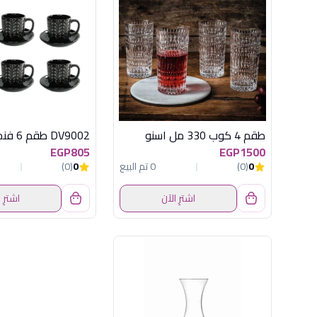
طقم 4 كوب 330 مل اسنو
EGP805
EGP1500
0
(0)
0 تم البيع
0
(0)
اشترِ الآن
اشترِ 