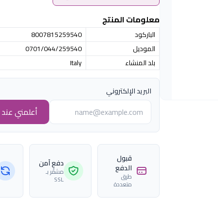
معلومات المنتج
الباركود
8007815259540
الموديل
0701/044/259540
بلد المنشاء
Italy
البريد الإلكتروني
أعلمني عند ا
قبول
دفع آمن
الدفع
مشفّر بـ
طرق
SSL
متعددة