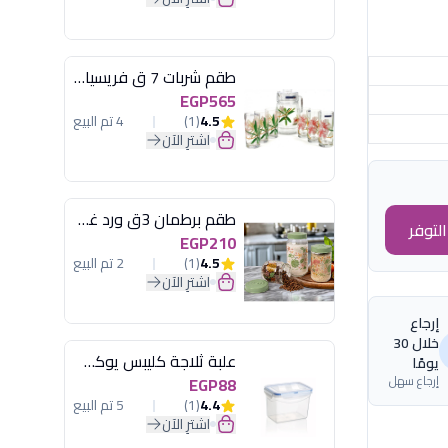
طقم شربات 7 ق فريسيا لومينارك
EGP565
4.5
(1)
4 تم البيع
اشترِ الآن
طقم برطمان 3ق ورد غطاء مينت جرين هيريفين
لتوفر
EGP210
4.5
(1)
2 تم البيع
اشترِ الآن
إرجاع
خلال 30
علبة ثلاجة كليبس يوكسان
يومًا
إرجاع سهل
EGP88
4.4
(1)
5 تم البيع
اشترِ الآن