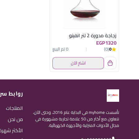
زجاجة مدورة 2 لتر انفينو
EGP1320
0
(0)
0 تم البيع
اشترِ الآن
روابط سر
المنتجات
تأسست myhome في البداية عام 2016، وحتى الآن،
من نحن
نتعاون مع أكثر من 50 علامة تجارية مشهورة في
مجال الأدوات المنزلية والأجهزة الكهربائية.
الأكثر شهرة