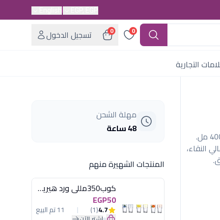
English
EGP, EGP
0
0
تسجيل الدخول
امات التجارية
مهلة الشحن
48 ساعة
طقم 6 أكواب زجاجية شفافة موديل تركس، سعة 400 مل.
ي النقاء،
.
المنتجات الشهيرة منهم
كوب350مللى ورد هيريفين
EGP50
4.7
(1)
11 تم البيع
اشترِ الآن