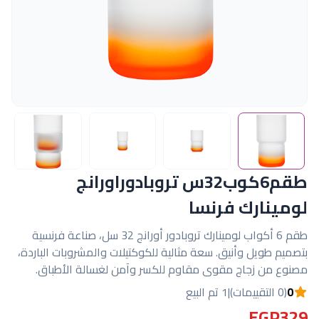
طقم6كوب32س تروبادوراورانج
لومينارك فرنسا
طقم 6 أكواب لومينارك تروبادور أورانج 32 سل، صناعة فرنسية
بتصميم طويل وأنيق. سعة مثالية للكوكتيلات والمشروبات الباردة،
مصنوع من زجاج مقوى مقاوم للكسر وآمن لغسالة الأطباق.
0
(0 التقييمات)
|
1 تم البيع
EGP329