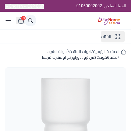
الخط الساخن: 01060002002
English
EGP, EGP
0
الفئات
الصفحة الرئيسية
/
ادوات المائدة
/
أدوات الشراب
/
طقم6كوب32س تروبادوراورانج لومينارك فرنسا