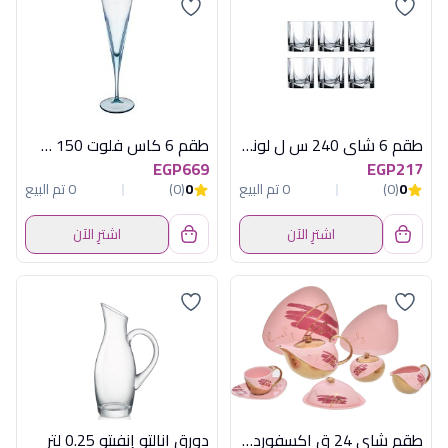
طقم 6 شاى 240 س ل لونا سادة
طقم 6 كاس فلوت 150 س ل تركواز في لاين
EGP669
EGP217
0
(0)
0 تم البيع
0
(0)
0 تم البيع
اشترِ الآن
اشترِ الآن
طقم شاى 24 ق اكسفورد TJ0033
دورق انالتو إنفيتو 0.25 لتر