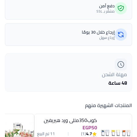
دفع آمن
مشفّر بـ SSL
إرجاع خلال 30 يومًا
إرجاع سهل
مهلة الشحن
48 ساعة
المنتجات الشهيرة منهم
كوب350مللى ورد هيريفين
EGP50
4.7
(1)
11 تم البيع