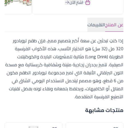
اشترِ الآن
عن المنتج
التقييمات
إذا كنتِ تبحثين عن سعة أكبر بتصميم مميز، فإن طقم تروبادور
320 مل (32 سل) هو الاختيار الأنسب. هذه الأكواب الفرنسية
الطويلة (Long Drink) مثالية للمشروبات الباردة والكوكتيلات
الصيفية. تتميز بجدران زجاجية متينة وشفافية كريستالية مع مسحة
اللون البرتقالي الأنيقة التي تميز مجموعة تروبادور. الطقم مكون
من 6 قطع، وهو مصمم ليتحمل الاستخدام اليومي الشاق في
المنازل أو الكافيهات، ويحتفظ بلمعانه ونقاء لونه بفضل تقنيات
التصنيع الفرنسية المتقدمة.
منتجات مشابهة