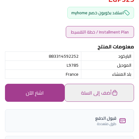
استفد بكوبون خصم myhome
Installment Plan / خطة التقسيط
معلومات المنتج
الباركود
883314592252
الموديل
L9785
بلد المنشاء
France
أضف إلى السلة
اشترِ الآن
قبول الدفع
طرق متعددة