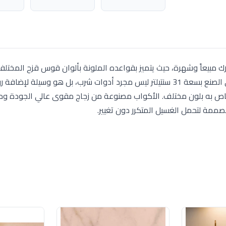
Craz) من أكثر أطقم لومينارك مبيعاً وشهرة، حيث يتميز بقواعده الملونة بألوان قوس قزح المخت
تعكس الضوء بداخل الزجاج الشفاف. هذا الطقم الفرنسي الصنع بسعة 31 سنتيلتر ليس مجرد أدوات شرب، بل هو وسيلة 
 خاص به بلون مختلف. الأكواب مصنوعة من زجاج مقوى عالي الجودة و
صممة لتحمل الغسيل المتكرر دون تغيير.