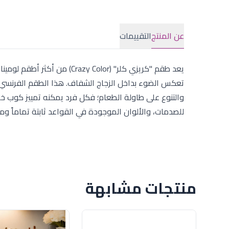
عن المنتج
التقييمات
يعد طقم "كريزي كلر" (y Color
والتنوع على طاولة الطعام؛ فكل فرد يمكنه تمييز كوب
للصدمات، والألوان الموجودة في القواعد ثابتة تماماً وم
منتجات مشابهة