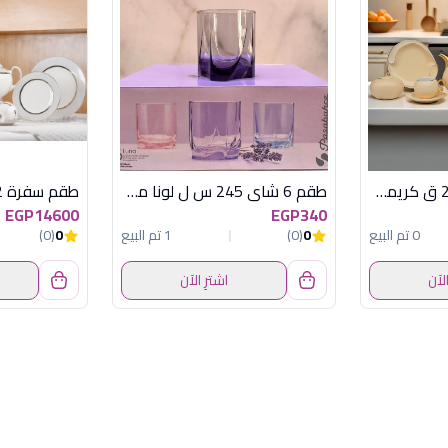
ZJ037 طقم شاى 24 ق كريمى اكسفورد
طقم 6 شاى 245 س ل لونا موف باسابتشة
EGP14600
EGP340
0 تم البيع
0
(0)
1 تم البيع
0
(0)
الآن
اشترِ الآن