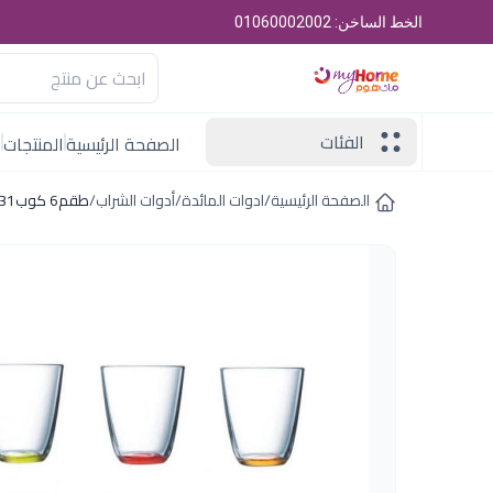
الخط الساخن: 01060002002
الفئات
الصفحة الرئيسية
المنتجات
ا
الصفحة الرئيسية
/
ادوات المائدة
/
أدوات الشراب
/
طقم6 كوب31س ل كريزى كلر لومينارك فرنساوى