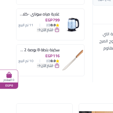
غلاية مياه سوناي -كلاسيك 2200 وات، 1.7 لتر زجاج اضائة ليد - MAR-3752
EGP799
0.0
(0)
11 تم البيع
اشترِ الآن
لفة التي
لإضافة روح المرح
مقاوم
سكينة بلطة 8 بوصة 2 مسمار
EGP116
0.0
(0)
10 تم البيع
اشترِ الآن
0 العناصر
EGP0