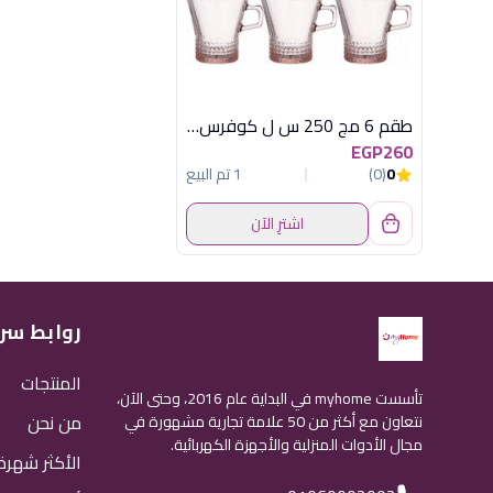
طقم 6 مج 250 س ل كوفرس بينك باسابتشة
EGP260
0
(0)
1 تم البيع
اشترِ الآن
روابط سر
المنتجات
تأسست myhome في البداية عام 2016، وحتى الآن،
من نحن
نتعاون مع أكثر من 50 علامة تجارية مشهورة في
مجال الأدوات المنزلية والأجهزة الكهربائية.
الأكثر شهرة