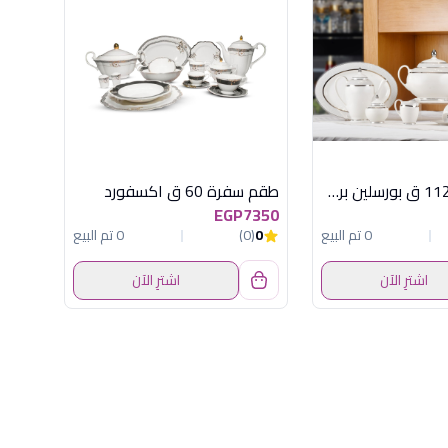
طقم سفرة 112 ق بورسلين بروكسيل فضى
طقم سفرة 60 ق اكسفورد
EGP7350
0 تم البيع
0
(0)
0 تم البيع
اشترِ الآن
اشترِ الآن