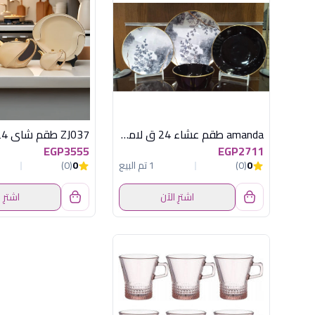
amanda طقم عشاء 24 ق لامع اكسفورد
EGP3555
EGP2711
0
(0)
1 تم البيع
0
(0)
اشترِ الآن
اشترِ 