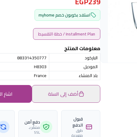
EGP239
استفد بكوبون خصم myhome
Installment Plan / خطة التقسيط
معلومات المنتج
الباركود
883314350777
الموديل
H8303
بلد المنشاء
France
أضف إلى السلة
اشترِ ال
قبول
دفع آمن
الدفع
مشفّر بـ
طرق
SSL
متعددة