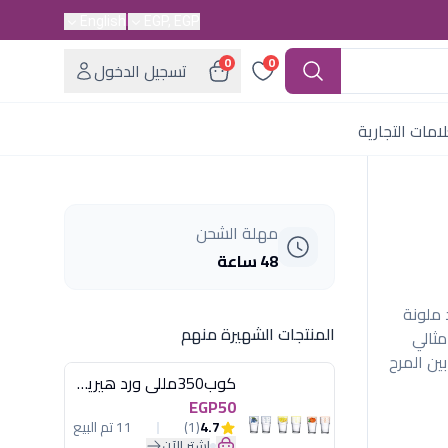
English
EGP, EGP
0
0
تسجيل الدخول
امات التجارية
مهلة الشحن
48 ساعة
د ملونة
المنتجات الشهيرة منهم
لمقاومة. سعة 31 مل، مثالي
ين المرح
كوب350مللى ورد هيريفين
EGP50
4.7
(1)
11 تم البيع
اشترِ الآن