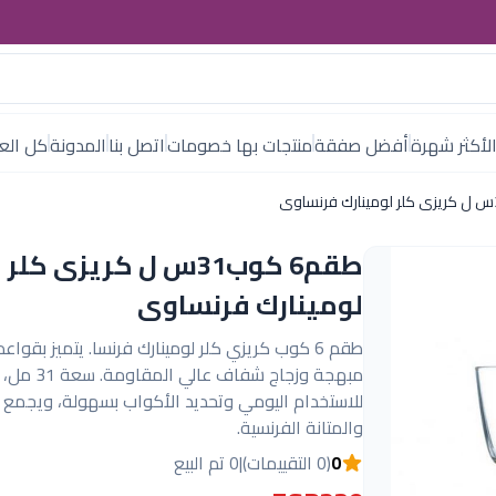
لأكثر شهرة
أفضل صفقة
منتجات بها خصومات
اتصل بنا
المدونة
كل العل
طقم6 كوب31س ل كريزى كلر
لومينارك فرنساوى
طقم 6 كوب كريزي كلر لومينارك فرنسا. يتميز بقواع
مبهجة وزجاج شفاف عالي ا
للاستخدام اليومي وتحديد الأكواب بسهولة، ويجمع ب
والمتانة الفرنسية.
0
(0 التقييمات)
|
0 تم البيع