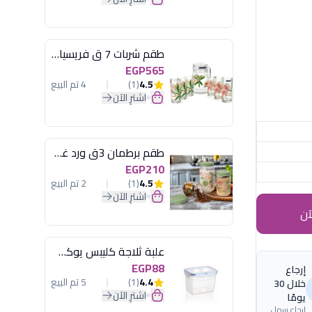
طقم شربات 7 ق فريسيا لومينارك
EGP565
4.5
(1)
4 تم البيع
اشترِ الآن
طقم برطمان 3ق ورد غطاء مينت جرين هيريفين
EGP210
4.5
(1)
2 تم البيع
اشترِ الآن
آن
علبة ثلاجة كليبس يوكسان
EGP88
إرجاع
4.4
(1)
5 تم البيع
خلال 30
اشترِ الآن
يومًا
إرجاع سهل