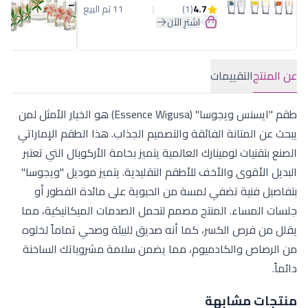
4.7
(1)
11 تم البيع
اشترِ الآن
عن المنتج
التقييمات
طقم "ايسنس ويجوسا" (Essence Wigusa) هو الخيار الأمثل لمن
يبحث عن المتانة الفائقة والتصميم الجذاب. هذا الطقم الإماراتي
الصنع بتقنيات لومينارك العالمية يتميز بخامة الأركوبال التي تعتبر
البديل الأقوى والأخف للأطقم التقليدية. يتميز موديل "ويجوسا"
بتفاصيل فنية تضفي لمسة من الحيوية على مائدة الفطور أو
جلسات المساء. المنتج مصمم لتحمل الصدمات الميكانيكية، مما
يقلل من فرص الكسر، كما أنه صديق للبيئة وصحي تماماً لخلوه
من الرصاص والكادميوم، مما يضمن سلامة مشروباتك الساخنة
دائماً.
منتجات مشابهة