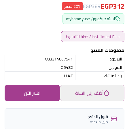
EGP312
EGP389
20% خصم
استفد بكوبون خصم myhome
Installment Plan / خطة التقسيط
معلومات المنتج
الباركود
883314867541
الموديل
Q5482
بلد المنشاء
U.A.E
أضف إلى السلة
اشترِ الآن
قبول الدفع
طرق متعددة