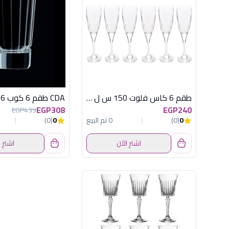
طقم 6 كاس فلوت 150 س ل فرى باشابتشى
EGP308
EGP240
EGP439
0
(0)
0 تم البيع
0
(0)
اشترِ الآن
اشترِ 