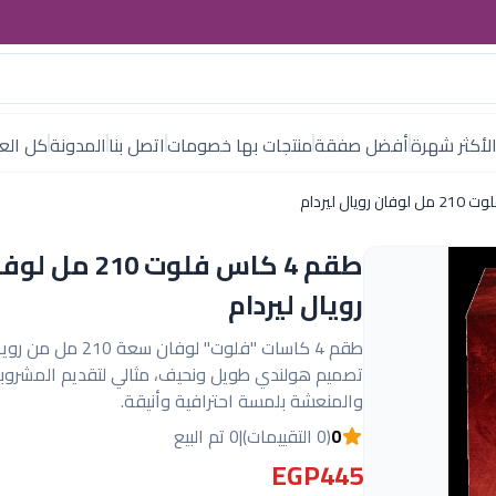
لأكثر شهرة
أفضل صفقة
منتجات بها خصومات
اتصل بنا
المدونة
كل العل
طقم 4 كاس فلوت 210 مل 
رويال ليردام
طقم 4 كاسات "فلوت" لوفان سعة 0
تصميم هولندي طويل ونحيف، مثالي لتقديم المشروبا
والمنعشة بلمسة احترافية وأنيقة.
0
(0 التقييمات)
|
0 تم البيع
EGP445