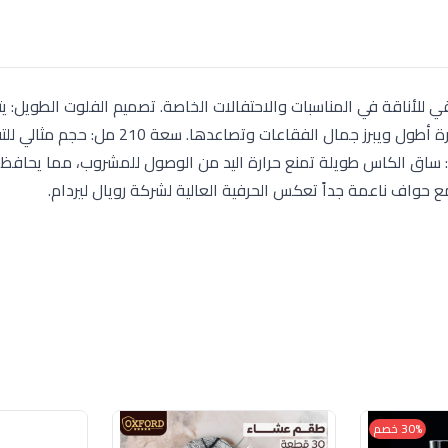
 L’Ouvain هو التجسيد الحقيقي للأناقة في المناسبات والاحتفالات الخاصة. تصميم الفلوت الطويل
نحيف وطويل يساعد في الحفاظ على برودة المشروب لفترة أطول ويبرز جمال الفقاعات
ة: ساق الكاس طويلة تمنع حرارة اليد من الوصول للمشروب، مما يحاف
ع حواف ناعمة جداً تعكس الحرفية العالية لشركة رويال ليردام.
30% خصم