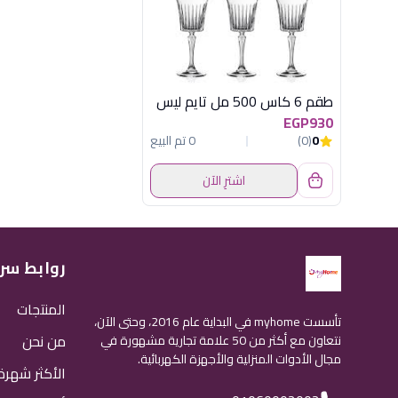
طقم 6 كاس 500 مل تايم ليس
EGP930
0
(0)
0 تم البيع
اشترِ الآن
روابط سر
المنتجات
تأسست myhome في البداية عام 2016، وحتى الآن،
من نحن
نتعاون مع أكثر من 50 علامة تجارية مشهورة في
مجال الأدوات المنزلية والأجهزة الكهربائية.
الأكثر شهرة