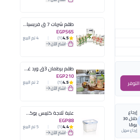
طقم شربات 7 ق فريسيا لومينارك
EGP565
4.5
(1)
4 تم البيع
اشترِ الآن
طقم برطمان 3ق ورد غطاء مينت جرين هيريفين
EGP210
4.5
(1)
2 تم البيع
لتوفر
اشترِ الآن
إرجاع
علبة ثلاجة كليبس يوكسان
خلال 30
EGP88
يومًا
4.4
(1)
5 تم البيع
إرجاع سهل
اشترِ الآن