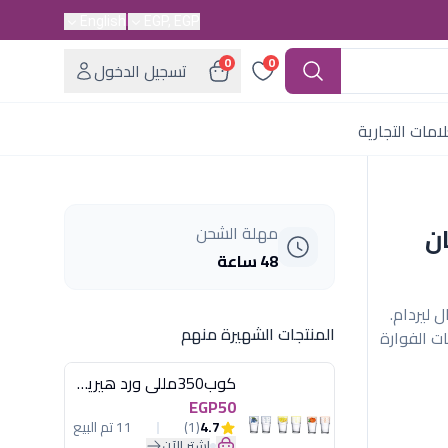
English
EGP, EGP
0
0
تسجيل الدخول
امات التجارية
لوفان
مهلة الشحن
48 ساعة
21 مل من رويال ليردام.
المنتجات الشهيرة منهم
ت الفوارة
كوب350مللى ورد هيريفين
EGP50
4.7
(1)
11 تم البيع
اشترِ الآن