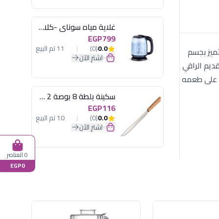
غلاية مياه سوناي -كلاسيك 2200 وات، 1.7 لتر زجاج اضائة ليد - MAR-3752
EGP799
0.0
(0)
11 تم البيع
: يتميز بجسم
اشترِ الآن
 وتصاعدها. سعة 210 مل: حجم مثالي للتقديم الراقي
ظ على طعمه
سكينة بلطة 8 بوصة 2 مسمار
EGP116
0.0
(0)
10 تم البيع
اشترِ الآن
0 العناصر
EGP0