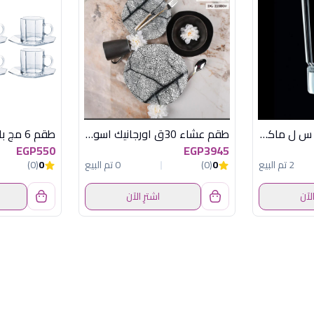
CDA طقم 6 كوب 6 س ل ماكاسار
طقم عشاء 30ق اورجانيك اسود اكسفورد - كود 22180
EGP550
EGP3945
2 تم البيع
0
(0)
0 تم البيع
0
(0)
الآن
اشترِ الآن