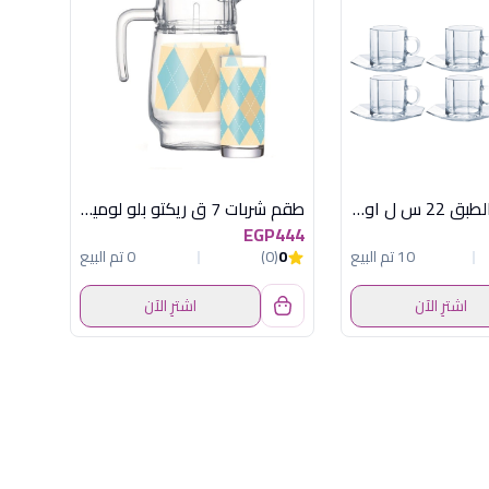
طقم 6 مج بالطبق 22 س ل اوكتيم لومينارك
طقم شربات 7 ق ريكتو بلو لومينارك
EGP444
10 تم البيع
0
(0)
0 تم البيع
اشترِ الآن
اشترِ الآن