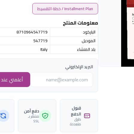
Installment Plan / خطة التقسيط
معلومات المنتج
الباركود
8710964547719
الموديل
547719
بلد المنشاء
Italy
البريد الإلكتروني
أعلمني عند ا
قبول
دفع آمن
الدفع
مشفّر بـ
طرق
SSL
متعددة