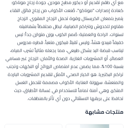
مع أي طقم تقديم أو ديكور مطبخ مودرن. جودة زجاج موناكو:
كعادة إصدارات "موناكو"، صُنعت الأكواب من زجاج فائق النقاء
يتميز بلمعان الكريستال وقوة تحمل الزجاج المقوى. الزجاج
مقاوم للخدوش ولتراكم الضبابية، ليظل محتفظاً بشفافيته
لسنوات. الراحة والعملية: صُمم الكوب بوزن متوازن جداً؛ ليس
خفيفاً فيبدو هشاً، وليس ثقيلاً فيكون متعباً. قطره مدروس
ليناسب قبضة اليد بشكل طبيعي، مما يجعله مثالياً لشرب المياه،
العصائر، أو المشروبات الغازية. الصحة والأمان: الزجاج غير مسامي
بنسبة 100%، مما يضمن عدم امتصاص الروائح أو النكهات وتجنب
تراكم البكتيريا. هو الخيار الصحي الأمثل لتقديم المشروبات الباردة
والمنعشة. سهولة العناية: الأكواب مصممة لتتحمل الغسل
المتكرر، وهي آمنة تماماً للاستخدام في غسالة الأطباق، حيث
تحافظ على بريقها الاستثنائي دون أي تأثر بالمنظفات.
منتجات مشابهة