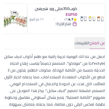
كوب350مللى ورد هيريفين
EGP50
4.7
(1)
11 تم البيع
اشترِ الآن
عن المنتج
التقييمات
اجعل من عاداتك اليومية تجربة راقية مع طقم أكواب لايف ستايل
(Lifestyle) من "موناكو"، المصمم خصيصاً ليناسب إيقاع الحياة
الحديثة بلمسة من الأناقة الهادئة. مكونات الطقم: يتكون من 3
قطع من الأكواب المتعددة الاستخدامات، مما يجعله الخيار الأول
للعائلات التي تبحث عن الجودة والجمال في الاستخدام اليومي
المستمر. فلسفة تصميم "لايف ستايل": يركز هذا الموديل على
مفهوم "الأناقة العملية". يتميز بشكل أسطواني متناسق وخطوط
نظيفة تعكس الرقي دون مبالغة، مما يجعله يتماشى بسهولة