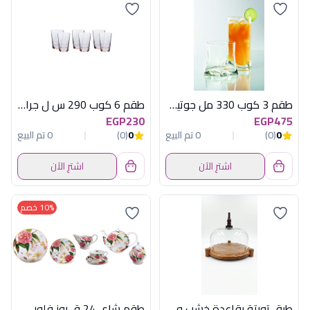
طقم 3 كوب 330 مل جوتيكو هاى بول
طقم 6 كوب 290 س ل جراند بينك
EGP230
EGP475
0
(0)
0 تم البيع
0
(0)
0 تم البيع
اشترِ الآن
اشترِ الآن
10% خصم
طبق تورتة بقاعدة خشب وغطاء أكريلك كبير من أكسفورد موديل QR2522
طقم شاى 24 ق روز فلور