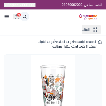
الخط الساخن: 01060002002
English
EGP, EGP
0
الفئات
الصفحة الرئيسية
/
ادوات المائدة
/
أدوات الشراب
/
طقم 3 كوب لايف ستايل موناكو