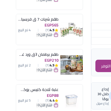
طقم شربات 7 ق فريسيا لومينارك
EGP565
4.5
(1)
4 تم البيع
اشترِ الآن
طقم برطمان 3ق ورد غطاء مينت جرين هيريفين
EGP210
4.5
(1)
2 تم البيع
لتوفر
اشترِ الآن
إرجاع
علبة ثلاجة كليبس يوكسان
خلال 30
EGP88
يومًا
4.4
(1)
5 تم البيع
إرجاع سهل
اشترِ الآن