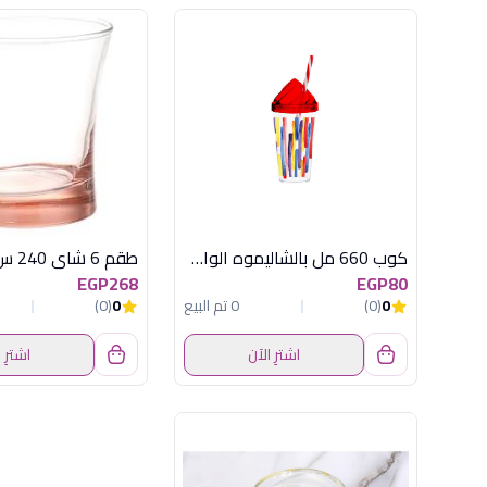
كوب 660 مل بالشاليموه الوان هيريفين
EGP268
EGP80
0
(0)
0 تم البيع
0
(0)
اشترِ الآن
اشترِ 