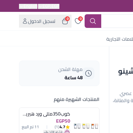
English
EGP, EGP
0
0
تسجيل الدخول
امات التجارية
شينو
مهلة الشحن
48 ساعة
م عصري
المنتجات الشهيرة منهم
والمتانة،
كوب350مللى ورد هيريفين
EGP50
4.7
(1)
11 تم البيع
اشترِ الآن