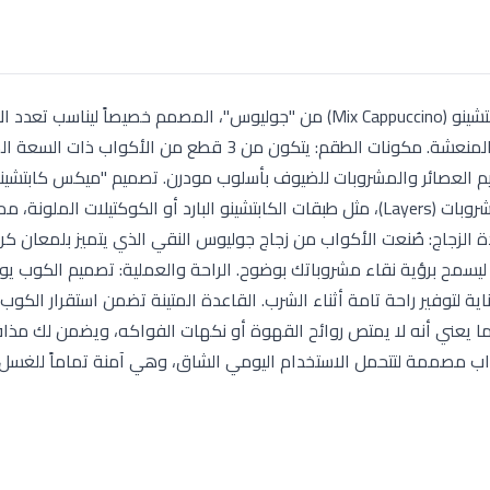
استمتع بتجربة تقديم استثنائية مع طقم أكواب ميكس كابتشينو (Mix Cappuccino) من "جوليوس"، المصمم خصيصاً ليناس
سواء كنت من محبي القهوة الباردة أو العصائر الطبيعية المنعشة. مكونات الطقم: يتكون من 3 قطع من 
ديم العصائر والمشروبات للضيوف بأسلوب مودرن. تصميم "ميكس كابتشينو"
هذا الموديل بشكل أسطواني متناسق يبرز تدرج ألوان المشروبات (Layers)، مثل طبقات الكابتشينو البارد أو الكوكتيلات المل
ة الزجاج: صُنعت الأكواب من زجاج جوليوس النقي الذي يتميز بلمعان كر
ليسمح برؤية نقاء مشروباتك بوضوح. الراحة والعملية: تصميم الكوب ي
 لتوفير راحة تامة أثناء الشرب. القاعدة المتينة تضمن استقرار الكوب
حة والأمان: الزجاج غير مسامي بنسبة 100%، مما يعني أنه لا يمتص روائح القهوة أو نكهات الفواكه، ويضمن لك مذا
كواب مصممة لتتحمل الاستخدام اليومي الشاق، وهي آمنة تماماً للغسل