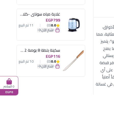
غلاية مياه سوناي -كلاسيك 2200 وات، 1.7 لتر زجاج اضائة ليد - MAR-3752
EGP799
0.0
(0)
11 تم البيع
ب تعدد الأذواق،
اشترِ الآن
الأكواب ذات السعة المثالية، مما
: يتميز
ونة، مما يمنح
سكينة بلطة 8 بوصة 2 مسمار
يستالي
EGP116
0.0
(0)
10 تم البيع
وفر قبضة
اشترِ الآن
 على أي
قاً أصلياً
 في غسالة
0 العناصر
EGP0