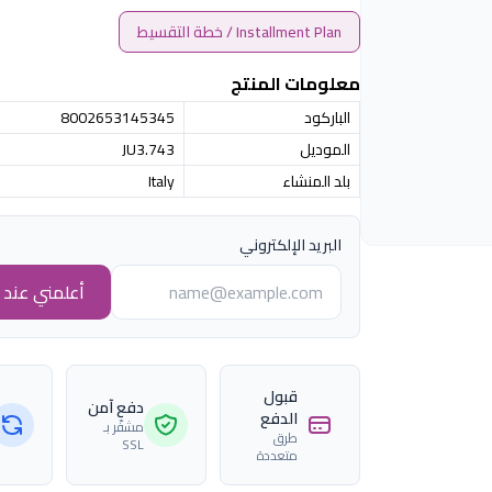
Installment Plan / خطة التقسيط
معلومات المنتج
الباركود
8002653145345
الموديل
JU3.743
بلد المنشاء
Italy
البريد الإلكتروني
أعلمني عند ا
قبول
دفع آمن
الدفع
مشفّر بـ
طرق
SSL
متعددة