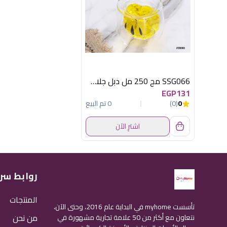
SSG066 مج 250 مل دبل جلاس اكسفورد
EGP131
0
(0)
0 تم البيع
اشترِ الآن
روابط سر
المنتجات
تأسست myhome في البداية عام 2016، وحتى الآن،
من نحن
نتعاون مع أكثر من 50 علامة تجارية مشهورة في