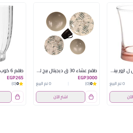
طقم 6 شاى 240 س ل ازور بينك باشابتشة
طقم عشاء 30 ق ديجيتال بيج لوتس كود 35
طقم 6 كوب 330 س ل امورا
EGP265
EGP3000
0 تم البيع
0
(0)
0 تم البيع
0
(0)
الآن
اشترِ الآن