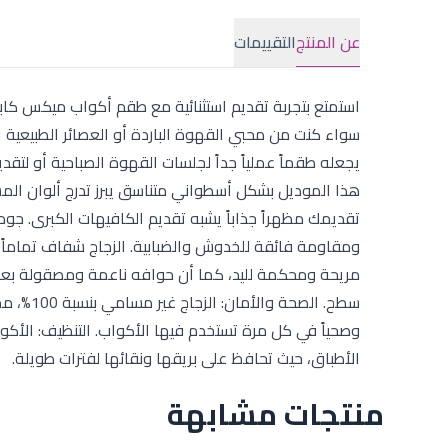
عن المنتج
التقييمات
يجعله طقماً عملياً جداً لجلسات القهوة الصباحية أو لتق
تقديمك مظهراً جذاباً يشبه تقديم الكافيهات الكبرى. جود
ومقاومة فائقة للخدوش والضبابية. الزجاج شفاف تماماً 
مريحة ومحكمة لليد، كما أن حوافه ناعمة ومصقولة بعناية
سطح. الص
وصحياً في كل مرة تستخدم فيها الأكواب. التنظيف: الأ
الأطباق، حيث تحافظ على بريقها ونقائها لفترات طويلة.
منتجات مشابهة