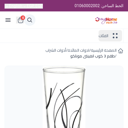
الخط الساخن: 01060002002
English
EGP, EGP
0
الفئات
الصفحة الرئيسية
/
ادوات المائدة
/
أدوات الشراب
/
طقم 3 كوب انفينتى موناكو