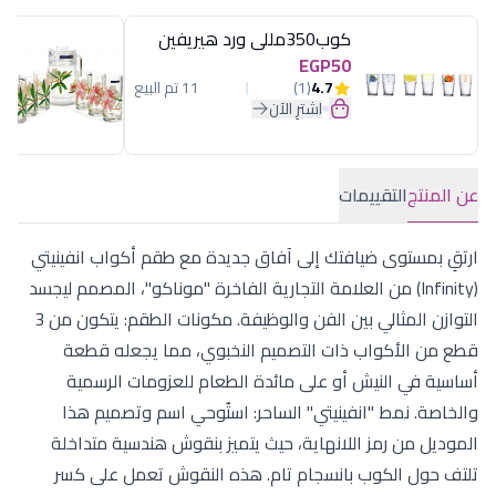
كوب350مللى ورد هيريفين
EGP50
4.7
(1)
11 تم البيع
اشترِ الآن
عن المنتج
التقييمات
ارتقِ بمستوى ضيافتك إلى آفاق جديدة مع طقم أكواب انفينيتي
(Infinity) من العلامة التجارية الفاخرة "موناكو"، المصمم ليجسد
التوازن المثالي بين الفن والوظيفة. مكونات الطقم: يتكون من 3
قطع من الأكواب ذات التصميم النخبوي، مما يجعله قطعة
أساسية في النيش أو على مائدة الطعام للعزومات الرسمية
والخاصة. نمط "انفينيتي" الساحر: استُوحي اسم وتصميم هذا
الموديل من رمز اللانهاية، حيث يتميز بنقوش هندسية متداخلة
تلتف حول الكوب بانسجام تام. هذه النقوش تعمل على كسر