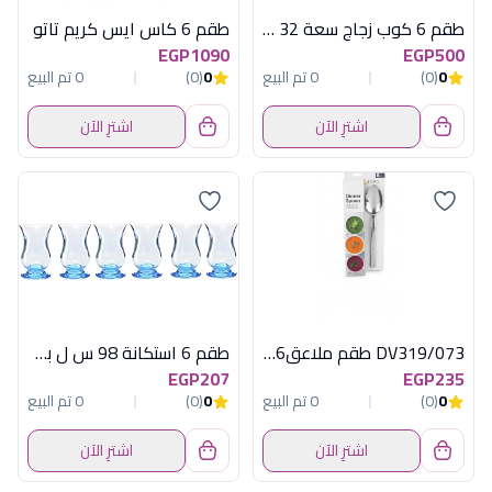
طقم 6 كوب زجاج سعة 32 مل من أكسفورد موديل SY-HB054
طقم 6 كاس ايس كريم تاتو
EGP1090
EGP500
0
(0)
0 تم البيع
0
(0)
0 تم البيع
اشترِ الآن
اشترِ الآن
DV319/073 طقم ملاعق6ق كبيرة استانلس ديفا
طقم 6 استكانة 98 س ل بيرا تركواز
EGP207
EGP235
0
(0)
0 تم البيع
0
(0)
0 تم البيع
اشترِ الآن
اشترِ الآن