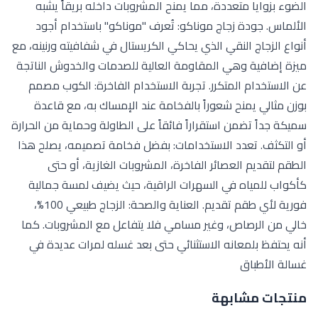
الضوء بزوايا متعددة، مما يمنح المشروبات داخله بريقاً يشبه
الألماس. جودة زجاج موناكو: تُعرف "موناكو" باستخدام أجود
أنواع الزجاج النقي الذي يحاكي الكريستال في شفافيته ورنينه، مع
ميزة إضافية وهي المقاومة العالية للصدمات والخدوش الناتجة
عن الاستخدام المتكرر. تجربة الاستخدام الفاخرة: الكوب مصمم
بوزن مثالي يمنح شعوراً بالفخامة عند الإمساك به، مع قاعدة
سميكة جداً تضمن استقراراً فائقاً على الطاولة وحماية من الحرارة
أو التكثف. تعدد الاستخدامات: بفضل فخامة تصميمه، يصلح هذا
الطقم لتقديم العصائر الفاخرة، المشروبات الغازية، أو حتى
كأكواب للمياه في السهرات الراقية، حيث يضيف لمسة جمالية
فورية لأي طقم تقديم. العناية والصحة: الزجاج طبيعي 100%،
خالي من الرصاص، وغير مسامي فلا يتفاعل مع المشروبات. كما
أنه يحتفظ بلمعانه الاستثنائي حتى بعد غسله لمرات عديدة في
غسالة الأطباق
منتجات مشابهة