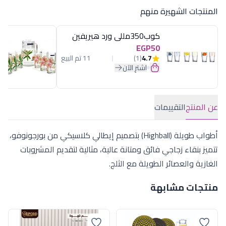
المنتجات الشهيرة منهم
كوب350مللى ورد هيريفين
EGP50
4.7
(1)
11 تم البيع
اشترِ الآن
عن المنتج
التقييمات
أطواب طويلة (Highball) بتصميم إيطالي كلاسيكي من بورجونوفو،
تتميز بنقاء زجاجي فائق ومتانة عالية، مثالية لتقديم المشروبات
الغازية والعصائر الطويلة مع الثلج.
منتجات مشابهة