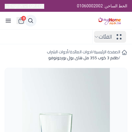
الخط الساخن: 01060002002
English
EGP, EGP
0
الفئات
الصفحة الرئيسية
/
ادوات المائدة
/
أدوات الشراب
/
طقم 3 كوب 355 مل هاى بول بورجونوفو