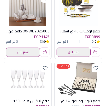
طقم لومينارك 46 ق اسفير جولد اماراتى
OX-WD2025003 طقم قهوة 13ق بورسلين فضى
EGP1145
EGP3899
0
(0)
3 تم البيع
0
(0)
3 تم البيع
اشترِ الآن
اشترِ الآن
15% خصم
طقم شوك وملاعق 24 ق تيتانيوم روز مط
طقم 6 كاس فلوت 150 س ل فرى باشابتشى