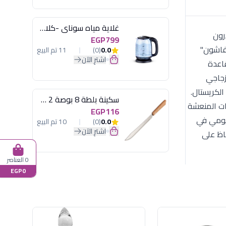
غلاية مياه سوناي -كلاسيك 2200 وات، 1.7 لتر زجاج اضائة ليد - MAR-3752
، المصمم لمن يقدرون
EGP799
لمثالية "للأولد فاشون"
0.0
(0)
11 تم البيع
اشترِ الآن
قاعدة
 زجاجي
الكريستال.
سكينة بلطة 8 بوصة 2 مسمار
ات المنعشة
EGP116
ليومي في
0.0
(0)
10 تم البيع
اشترِ الآن
مي، مما يضمن الحفاظ على
0 العناصر
EGP0