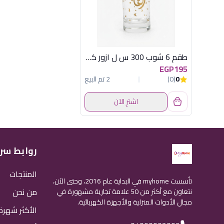
طقم 6 شوب 300 س ل ازور كلمات باشابتشة
EGP195
0
(0)
2 تم البيع
اشترِ الآن
روابط سر
المنتجات
تأسست myhome في البداية عام 2016، وحتى الآن،
من نحن
نتعاون مع أكثر من 50 علامة تجارية مشهورة في
مجال الأدوات المنزلية والأجهزة الكهربائية.
الأكثر شهرة