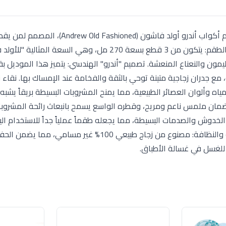
أضف لمسة من الفخامة "الريترو" إلى مجموعتك مع طقم أكواب أندرو أولد فاشون (Andrew Old Fashioned)
التصاميم ذات الطابع القوي والخطوط الواضحة. مكونات الطقم: يتكون من 3 قطع بسعة 270 مل، وهي السعة ا
لليمون والنعناع المنعشة. تصميم "أندرو" الهندسي: يتميز هذا الموديل ب
ة، مع جدران زجاجية متينة توحي بالثقة والفخامة عند الإمساك بها. نقاء
مياه وألوان العصائر الطبيعية، مما يمنح المشروبات البسيطة بريقاً يشبه 
ضمان ملمس ناعم ومريح، وقطره الواسع يسمح بانبعاث رائحة المشروب
الخدوش والصدمات البسيطة، مما يجعله طقماً عملياً جداً للاستخدام ا
المنزل أو في المكاتب الرسمية واللقاءات الهامة. الصحة والنظافة: مصنوع من زجاج طبيعي 100% غير مسا
 للغسل في غسالة الأطباق.