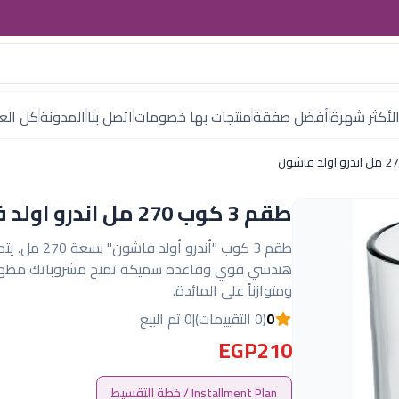
لأكثر شهرة
أفضل صفقة
منتجات بها خصومات
اتصل بنا
المدونة
كل العل
طقم 3 كوب 270 مل اندرو اولد فاشون
طقم 3 كوب "أندرو أولد فا
هندسي قوي وقاعدة سميكة تمنح مشروباتك مظهراً 
ومتوازناً على المائدة.
0
(0 التقييمات)
|
0 تم البيع
EGP210
Installment Plan / خطة التقسيط