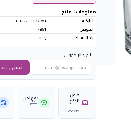
معلومات المنتج
الباركود
8002713127861
الموديل
7861
بلد المنشاء
Italy
البريد الإلكتروني
أعلمني عند ا
قبول
دفع آمن
الدفع
مشفّر بـ
طرق
SSL
متعددة