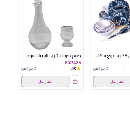
طقم ميلامين 38 ق مربع سكاى ازرق
طقم شربات 7 ق باليو بلاتينيوم
EGP425
0 تم البيع
0
(0)
0 تم البيع
اشترِ الآن
اشترِ الآن