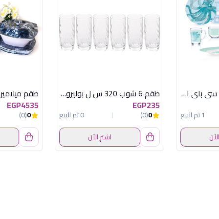
طقم لومينارك 46 ق سى باى امارتى
طقم 6 شوب 320 س ل بوليرو مضلع
EGP4535
EGP235
1 تم البيع
0
(0)
0 تم البيع
0
(0)
الآن
اشترِ الآن