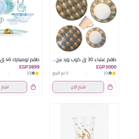
طقم عشاء 30 ق كوب ورد بيج كود 41
EGP3899
EGP3000
0
(0)
0 تم البيع
0
(0)
اشترِ الآن
اشترِ 