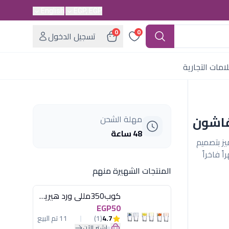
English
EGP, EGP
0
0
تسجيل الدخول
امات التجارية
مهلة الشحن
48 ساعة
شون" بسعة 270 مل. يتميز بتصميم
فاخراً
المنتجات الشهيرة منهم
كوب350مللى ورد هيريفين
EGP50
4.7
(1)
11 تم البيع
اشترِ الآن