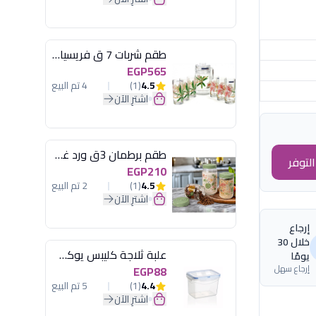
طقم شربات 7 ق فريسيا لومينارك
EGP565
4.5
(1)
4 تم البيع
اشترِ الآن
طقم برطمان 3ق ورد غطاء مينت جرين هيريفين
لتوفر
EGP210
4.5
(1)
2 تم البيع
اشترِ الآن
إرجاع
خلال 30
علبة ثلاجة كليبس يوكسان
يومًا
إرجاع سهل
EGP88
4.4
(1)
5 تم البيع
اشترِ الآن