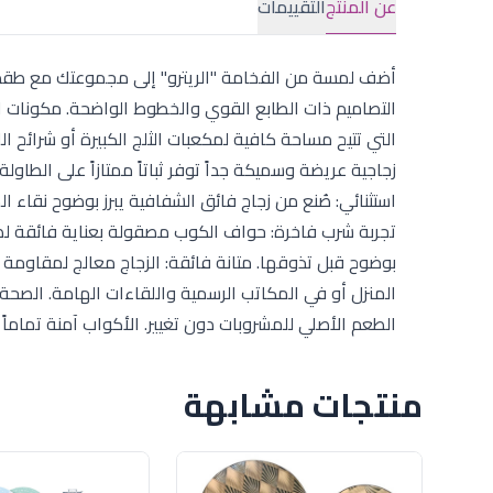
عن المنتج
التقييمات
التي تتيح مساحة كافية لمكعبات الثلج الكبيرة أو شرائح ا
زجاجية عريضة وسميكة جداً توفر ثباتاً ممتازاً على الطاول
استثنائي: صُنع من زجاج فائق الشفافية يبرز بوضوح نقاء ال
تجربة شرب فاخرة: حواف الكوب مصقولة بعناية فائقة ل
بوضوح قبل تذوقها. متانة فائقة: الزجاج معالج لمقاومة 
الطعم الأصلي للمشروبات دون تغيير. الأكواب آمنة تماماً
منتجات مشابهة