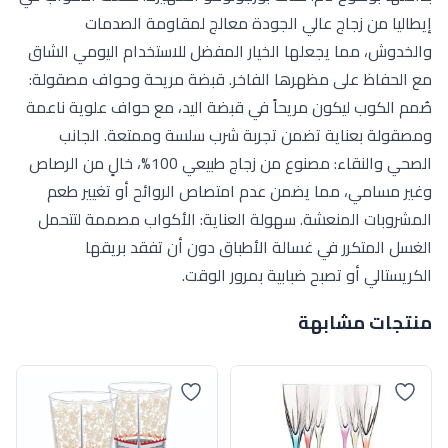
إيطاليا من زجاج عالي الجودة معالج لمقاومة الصدمات
والخدوش، مما يجعلها الخيار المفضل للاستخدام اليومي الشاق
مع الحفاظ على مظهرها الفاخر. قبضة مريحة وحواف مصقولة:
صُمم الكوب ليكون مريحاً في قبضة اليد، مع حواف علوية ناعمة
ومصقولة بعناية تضمن تجربة شرب سلسة وممتعة. الجانب
الصحي والنقاء: مصنوع من زجاج طبيعي 100%، خالٍ من الرصاص
وغير مسامي، مما يضمن عدم امتصاص الروائح أو تغيير طعم
المشروبات المنعشة. سهولة العناية: الأكواب مصممة لتتحمل
الغسل المتكرر في غسالة الأطباق دون أن تفقد بريقها
الكريستالي أو تصبح ضبابية بمرور الوقت.
منتجات مشابهة