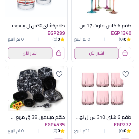
طقم 6 كاس فلوت 17 س ل الوان فوزيون
طقم6شاى30س ل بيسوديادلتالومينارك اماراتى
EGP299
EGP1340
0
(0)
0 تم البيع
0
(0)
0 تم البيع
اشترِ الآن
اشترِ الآن
طقم 6 شاى 310 س ل نوفا بينك باسابتشة
طقم ميلامين 38 ق مربع سكاى اسود
EGP4535
EGP272
0
(0)
1 تم البيع
0
(0)
0 تم البيع