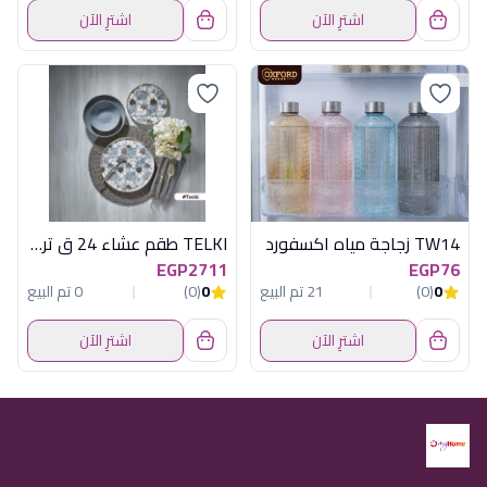
اشترِ الآن
اشترِ الآن
TW14 زجاجة مياه اكسفورد
TELKI طقم عشاء 24 ق تركى لامع
EGP2711
EGP76
0
(0)
21 تم البيع
0
(0)
0 تم البيع
اشترِ الآن
اشترِ الآن