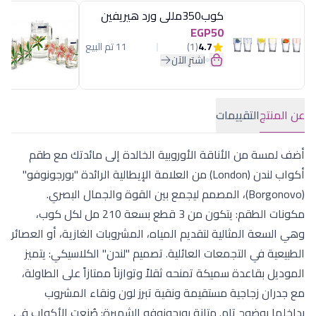
كوب350مللى ورد هيريفين
EGP50
4.7
(1)
11 تم البيع
اشترِ الآن
عن المنتج
التقييمات
أضف لمسة من الأناقة الأوروبية الخالدة إلى مائدتك مع طقم
أكواب لندن (London) من العلامة الإيطالية الرائدة "بورجونوفو"
(Borgonovo)، المصمم ليجمع بين القوة والجمال البصري.
مكونات الطقم: يتكون من 3 قطع بسعة 210 مل لكل كوب،
وهي السعة المثالية لتقديم المياه، المشروبات الغازية، أو العصائر
الطبيعية في التجمعات العائلية. تصميم "لندن" الكلاسيكي: يتميز
الموديل بقاعدة سميكة تمنحه ثقلاً وتوازناً ممتازاً على الطاولة،
مع جدران زجاجية مستقيمة ونقية تبرز لون ونقاء المشروب
بداخلها بوضوح تام. متانة بورجونوفو الشهيرة: صُنعت الأكواب في