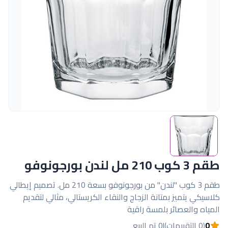
طقم 3 كوب 210 مل لندن بورجونوفو
طقم 3 كوب "لندن" من بورجونوفو بسعة 210 مل. تصميم إيطالي
كلاسيكي يتميز بمتانة الزجاج والنقاء الكريستالي، مثالي لتقديم
المياه والعصائر بلمسة راقية
0
(0 التقييمات)
|
0 تم البيع