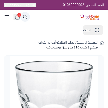
الخط الساخن: 01060002002
English
EGP, EGP
0
الفئات
الصفحة الرئيسية
/
ادوات المائدة
/
أدوات الشراب
/
طقم 3 كوب 210 مل لندن بورجونوفو