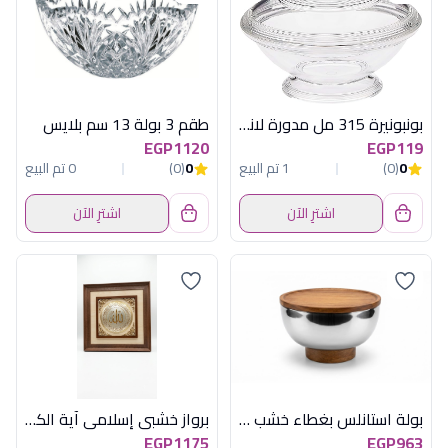
بونبونيرة 315 مل مدورة لاندا اكريلكسعودى
طقم 3 بولة 13 سم بلايس
EGP1120
EGP119
0
(0)
1 تم البيع
0
(0)
0 تم البيع
اشترِ الآن
اشترِ الآن
بولة استانلس بغطاء خشب اكسفورد OX-46
برواز خشبي إسلامي آية الكرسي مربع فضي في ذهبي - مقاس 60×60 سم
EGP1175
EGP963