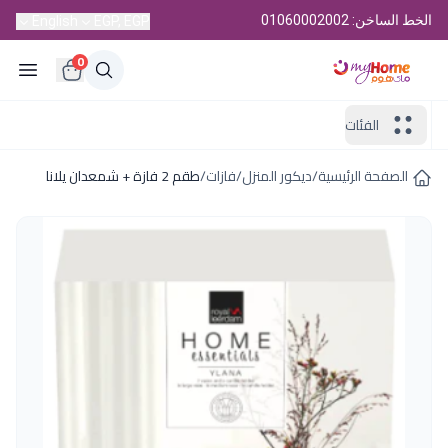
الخط الساخن: 01060002002
English
EGP, EGP
0
الفئات
الصفحة الرئيسية
/
ديكور المنزل
/
فازات
/
طقم 2 فازة + شمعدان يلانا