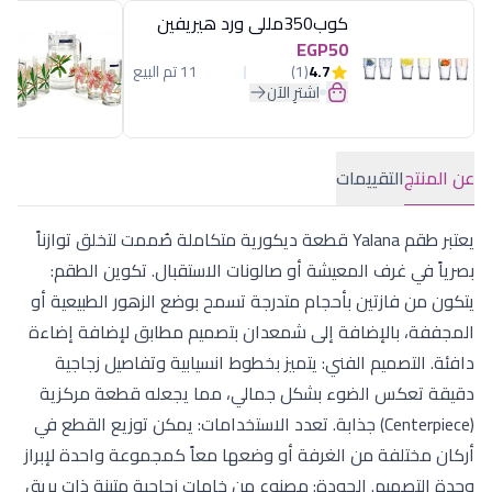
كوب350مللى ورد هيريفين
EGP50
4.7
(1)
11 تم البيع
اشترِ الآن
عن المنتج
التقييمات
يعتبر طقم Yalana قطعة ديكورية متكاملة صُممت لتخلق توازناً
بصرياً في غرف المعيشة أو صالونات الاستقبال. تكوين الطقم:
يتكون من فازتين بأحجام متدرجة تسمح بوضع الزهور الطبيعية أو
المجففة، بالإضافة إلى شمعدان بتصميم مطابق لإضافة إضاءة
دافئة. التصميم الفني: يتميز بخطوط انسيابية وتفاصيل زجاجية
دقيقة تعكس الضوء بشكل جمالي، مما يجعله قطعة مركزية
(Centerpiece) جذابة. تعدد الاستخدامات: يمكن توزيع القطع في
أركان مختلفة من الغرفة أو وضعها معاً كمجموعة واحدة لإبراز
وحدة التصميم. الجودة: مصنوع من خامات زجاجية متينة ذات بريق