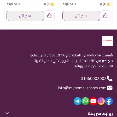
0
(0)
0 تم البيع
0
(0)
0 تم البيع
اشترِ الآن
اشترِ الآن
تأسست myhome في البداية عام 2016، وحتى الآن، نتعاون
مع أكثر من 50 علامة تجارية مشهورة في مجال الأدوات
المنزلية والأجهزة الكهربائية.
01060002002
info@myhome-stores.com
روابط سريعة