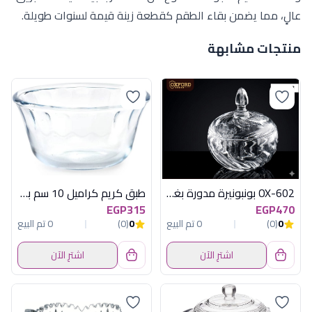
عالٍ، مما يضمن بقاء الطقم كقطعة زينة قيمة لسنوات طويلة.
منتجات مشابهة
OX-602 بونبونيرة مدورة بغطاء اكسفورد
طبق كريم كراميل 10 سم بيركس
EGP315
EGP470
0
(0)
0 تم البيع
0
(0)
0 تم البيع
اشترِ الآن
اشترِ الآن