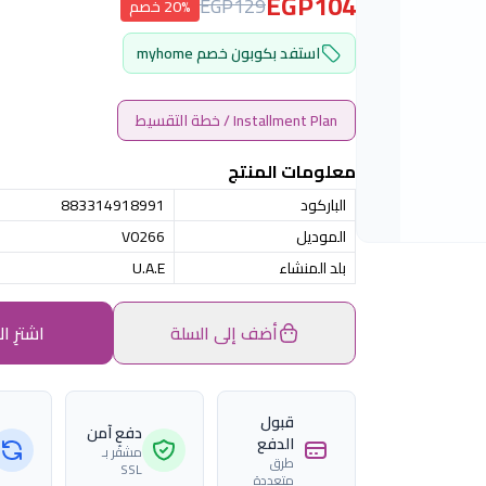
EGP104
EGP129
20% خصم
استفد بكوبون خصم myhome
Installment Plan / خطة التقسيط
معلومات المنتج
الباركود
883314918991
الموديل
V0266
بلد المنشاء
U.A.E
أضف إلى السلة
اشترِ ال
قبول
دفع آمن
الدفع
مشفّر بـ
طرق
SSL
متعددة