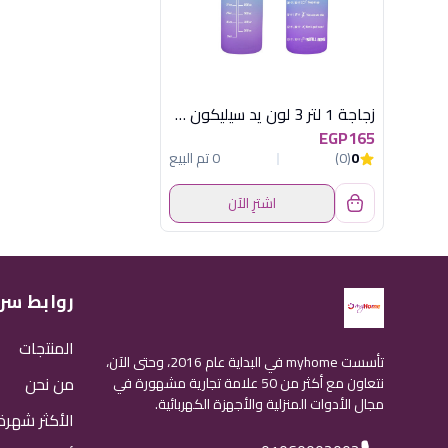
زجاجة 1 لتر 3 لون يد سيليكون هيريفين
EGP165
0
(0)
0 تم البيع
اشترِ الآن
روابط سر
المنتجات
تأسست myhome في البداية عام 2016، وحتى الآن،
من نحن
نتعاون مع أكثر من 50 علامة تجارية مشهورة في
مجال الأدوات المنزلية والأجهزة الكهربائية.
الأكثر شهرة