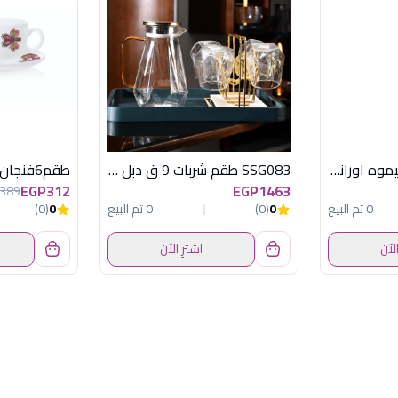
كوب 660 مل بالشاليموه اورانج هيريفين
SSG083 طقم شربات 9 ق دبل جلاس اكسفورد
EGP312
EGP1463
389
0 تم البيع
0
(0)
0 تم البيع
0
(0)
الآن
اشترِ الآن