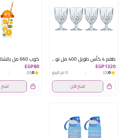
طقم 4 كأس طويل 400 مل نوبلس
EGP80
EGP1320
0
(0)
0 تم البيع
0
(0)
اشترِ الآن
اشترِ 