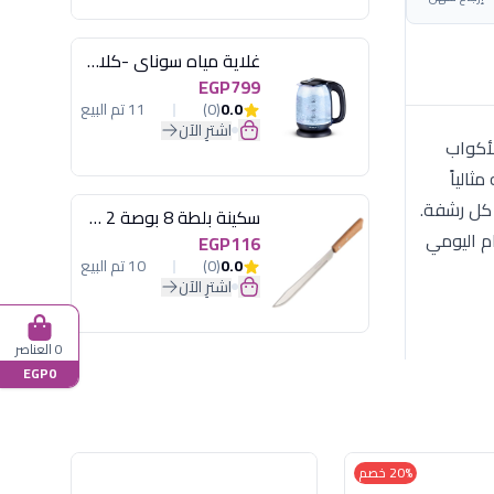
غلاية مياه سوناي -كلاسيك 2200 وات، 1.7 لتر زجاج اضائة ليد - MAR-3752
EGP799
0.0
(0)
11 تم البيع
اشترِ الآن
ذه الأكواب
الياً
 كل رشفة.
سكينة بلطة 8 بوصة 2 مسمار
 الاستخدام اليومي
EGP116
0.0
(0)
10 تم البيع
اشترِ الآن
0 العناصر
EGP0
20% خصم