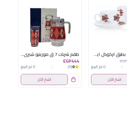
طقم6فنجان بطبق اركوبال ايسنس ويجوساامارا
طقم شربات 7 ق مورينيو شيري لومينارك
EGP444
EGP
0 تم البيع
0
(0)
0 تم البيع
اشترِ الآن
اشترِ الآن