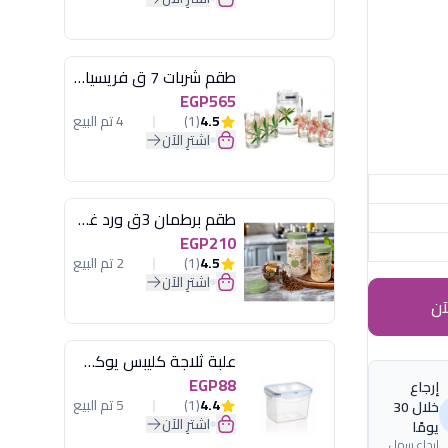
طقم شربات 7 ق فريسيا لومينارك
EGP565
4.5
(1)
4 تم البيع
اشترِ الآن
طقم برطمان 3ق ورد غطاء مينت جرين هيريفين
EGP210
4.5
(1)
2 تم البيع
اشترِ الآن
آن
علبة ثلاجة كليبس يوكسان
EGP88
إرجاع
4.4
(1)
5 تم البيع
خلال 30
اشترِ الآن
يومًا
إرجاع سهل