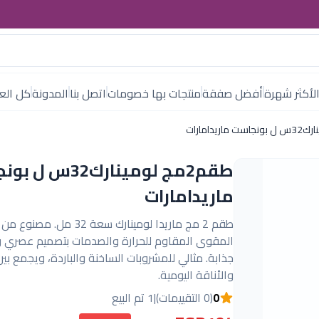
لأكثر شهرة
أفضل صفقة
منتجات بها خصومات
اتصل بنا
المدونة
كل العل
طقم2مج لومينارك32س
ماريدامارات
طقم 2 مج ماريدا لومينارك سعة 32 مل. مص
المقوى المقاوم للحرارة والصدمات بتصميم عصري و
جذابة. مثالي للمشروبات الساخنة والباردة، ويجمع بين
والأناقة اليومية.
0
(0 التقييمات)
|
1 تم البيع