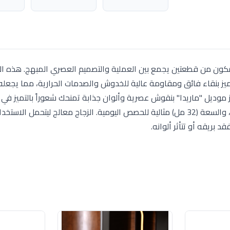
واب (مج) "بونجاست ماريدا" (Bonjast Marida) المكون من قطعتين يجمع بين العملية والتصميم العصري المبهج. ه
ز بنقاء فائق ومقاومة عالية للخدوش والصدمات الحرارية، مما يجعله مث
ز موديل "ماريدا" بنقوش عصرية وألوان جذابة تمنحك شعوراً بالتميز في
المقبض مصمم بشكل مريح لضمان قبضة آمنة ومتوازنة، والسعة (32 مل) مثالية للحصص اليومية. الزجاج معالج ليتحمل
بريقه أو تتأثر ألوانه.