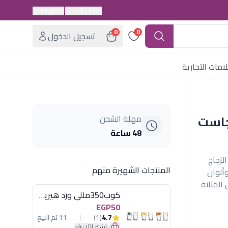
English
EGP, EGP
0
0
تسجيل الدخول
امات التجارية
 ل بونجاست
مهلة الشحن
48 ساعة
نوع من الزجاج
المنتجات الشهيرة منهم
ألوان
 المتانة
كوب350مللى ورد هيريفين
EGP50
4.7
(1)
11 تم البيع
اشترِ الآن