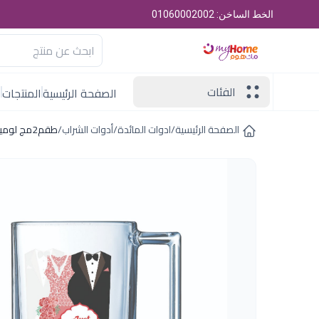
الخط الساخن: 01060002002
الفئات
الصفحة الرئيسية
المنتجات
ا
الصفحة الرئيسية
/
ادوات المائدة
/
أدوات الشراب
/
طقم2مج لومينارك32س ل بونجاست ماريدامارات