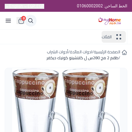
الخط الساخن: 01060002002
English
EGP, EGP
0
الفئات
الصفحة الرئيسية
/
ادوات المائدة
/
أدوات الشراب
/
طقم 2 مج 280س ل كابتشينو كونيك ديكفر