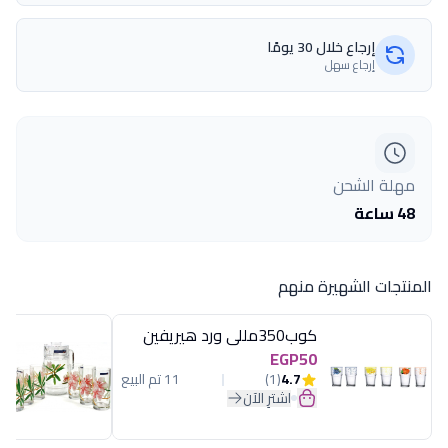
إرجاع خلال 30 يومًا
إرجاع سهل
مهلة الشحن
48 ساعة
المنتجات الشهيرة منهم
كوب350مللى ورد هيريفين
EGP50
4.7
(1)
11 تم البيع
اشترِ الآن