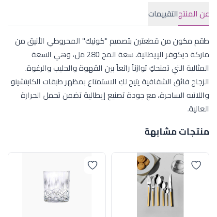
عن المنتج
التقييمات
طقم مكون من قطعتين بتصميم "كونيك" المخروطي الأنيق من
ماركة ديكوفر الإيطالية. سعة المج 280 مل، وهي السعة
المثالية التي تمنحكِ توازناً رائعاً بين القهوة والحليب والرغوة.
الزجاج فائق الشفافية يتيح لكِ الاستمتاع بمظهر طبقات الكابتشينو
واللاتيه الساحرة، مع جودة تصنيع إيطالية تضمن تحمل الحرارة
العالية.
منتجات مشابهة