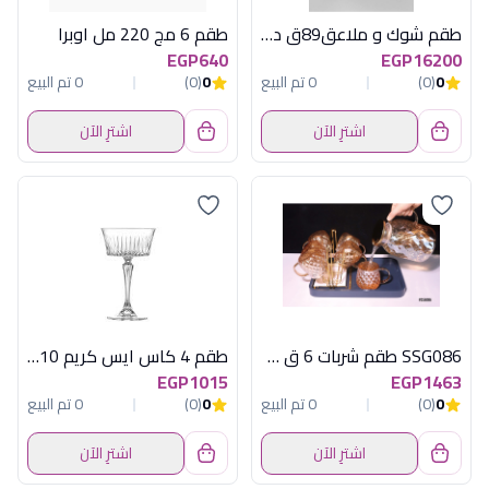
طقم شوك و ملاعق89ق داليان جولد لامع نهير
طقم 6 مج 220 مل اوبرا
EGP640
EGP16200
0
(0)
0 تم البيع
0
(0)
0 تم البيع
اشترِ الآن
اشترِ الآن
SSG086 طقم شربات 6 ق دبل جلاس اكسفورد
طقم 4 كاس ايس كريم 210 مل تايم ليس
EGP1015
EGP1463
0
(0)
0 تم البيع
0
(0)
0 تم البيع
اشترِ الآن
اشترِ الآن