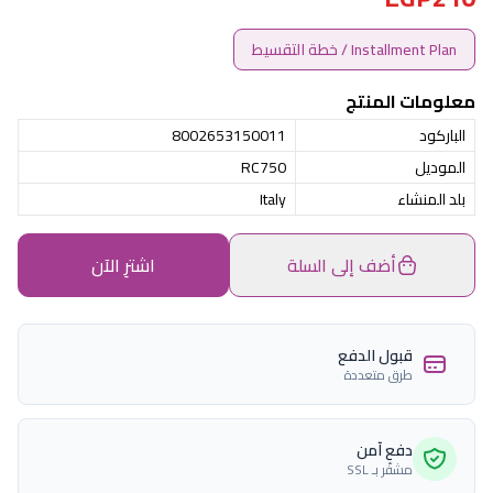
Installment Plan / خطة التقسيط
معلومات المنتج
الباركود
8002653150011
الموديل
RC750
بلد المنشاء
Italy
أضف إلى السلة
اشترِ الآن
قبول الدفع
طرق متعددة
دفع آمن
مشفّر بـ SSL