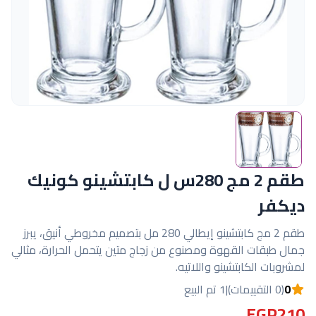
طقم 2 مج 280س ل كابتشينو كونيك
ديكفر
طقم 2 مج كابتشينو إيطالي 280 مل بتصميم مخروطي أنيق، يبرز
جمال طبقات القهوة ومصنوع من زجاج متين يتحمل الحرارة، مثالي
لمشروبات الكابتشينو واللاتيه.
0
(0 التقييمات)
|
1 تم البيع
EGP210