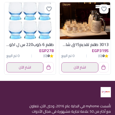
3013 طقم تقديم15ق شاى وقهوة بيج اكسفورد
طقم 6 كوب220 س ل اكواتيك تركواز باسابتشة
EGP278
EGP3195
0
(0)
0 تم البيع
0
(0)
0 تم البيع
اشترِ الآن
اشترِ الآن
تأسست myhome في البداية عام 2016، وحتى الآن، نتعاون
مع أكثر من 50 علامة تجارية مشهورة في مجال الأدوات