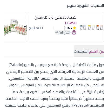
المنتجات الشهيرة منهم
كوب350مللى ورد هيريفين
EGP50
4.7
(1)
11 تم البيع
اشترِ الآن
عن المنتج
التقييمات
حول مائدة التحلية إلى لوحة فنية مع سرفيس بالاديو (Palladio)
من العلامة الإيطالية العريقة، الذي يجمع بين التصميم الهندسي
المهيب والوظيفة العملية الراقية. تصميم "بالاديو" الكلاسيكي:
مستوحى من العمارة الإيطالية الفاخرة، يتميز السرفيس بنقوش
زجاجية بارزة على القاعدة والغطاء تعكس الضوء ببراعة، مما
يمنحه مظهراً كريستالياً ثقيلاً وفخماً يشبه التحف الأنتيك. القاعدة
المرتفعة (Pedestal): يرتفع السرفيس على قاعدة زجاجية سميكة