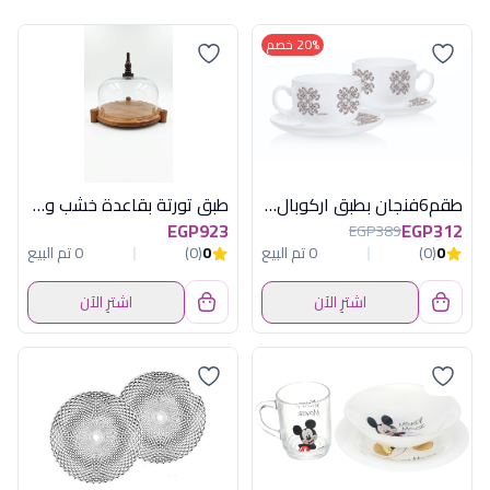
20% خصم
طقم6فنجان بطبق اركوبال ايسنس فوليفاامارا
طبق تورتة بقاعدة خشب وغطاء أكريلك كبير من أكسفورد موديل QR2522
EGP923
EGP312
EGP389
0
(0)
0 تم البيع
0
(0)
0 تم البيع
اشترِ الآن
اشترِ الآن