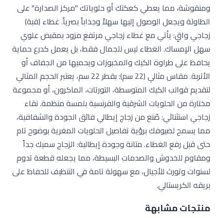
ومنقوشة، مما يعطي كعكتك أو حلوياتك "مركز الصدارة" على
الطاولة ويجعل الوصول إليها سهلاً وجذاباً بصرياً. غطاء (قبة)
زجاجي واقٍ: يأتي مع غطاء زجاجي مرتفع مزود بمقبض علوي
سهل الإمساك. الغطاء ليس للجمال فقط، بل يعمل كدرع حماية
يحافظ على طراوة الكيك والمخبوزات ويحميها من الجفاف أو
الأتربة. مقاس مثالي (22 سم): بقطر 22 سم، يعتبر الحجم المثالي
لتقديم قوالب الكيك المتوسطة، التورتات، الماكرون، أو مجموعة
مختارة من الحلويات الشرقية والفرنسية بلمسة منظمة. نقاء
زجاجي استثنائي: صُنع من زجاج إيطالي فائق الجودة والشفافية،
مما يسمح لضيوفك برؤية تفاصيل الحلويات المغرية بوضوح تام
حتى قبل رفع الغطاء. متانة وجودة إيطالية: الزجاج سميك جداً
ومقاوم للخدوش والصدمات البسيطة، مما يجعله قطعة تدوم
لسنوات وتورث للأجيال، مع سهولة تامة في التنظيف للحفاظ على
بريقه الكريستالي.
منتجات مشابهة