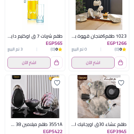
1023 طقم6فنجان قهوة بطبق واستاند منقوش
طقم شربات 7 ق اوكتيم دايموند لومينارك
EGP565
EGP1266
0
(0)
0 تم البيع
0
(0)
3 تم البيع
اشترِ الآن
اشترِ الآن
طقم عشاء 30ق اورجانيك اسود اكسفورد - كود 24020
3551A طقم ميلامين 38 ق بيضاوى اكسفورد
EGP5422
EGP3945