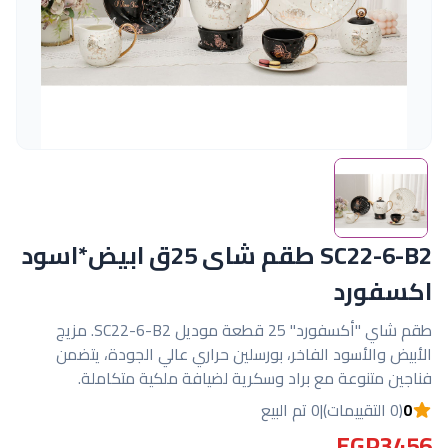
SC22-6-B2 طقم شاى 25ق ابيض*اسود
اكسفورد
طقم شاي "أكسفورد" 25 قطعة موديل SC22-6-B2. مزيج
الأبيض والأسود الفاخر، بورسلين حراري عالي الجودة، يتضمن
فناجين متنوعة مع براد وسكرية لضيافة ملكية متكاملة.
0
(0 التقييمات)
|
0 تم البيع
EGP3456