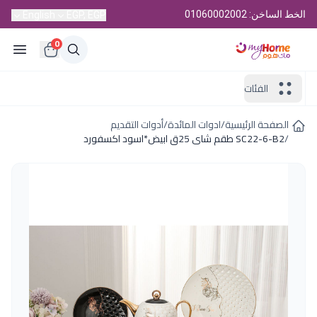
الخط الساخن: 01060002002
English
EGP, EGP
0
الفئات
الصفحة الرئيسية
/
ادوات المائدة
/
أدوات التقديم
/
SC22-6-B2 طقم شاى 25ق ابيض*اسود اكسفورد