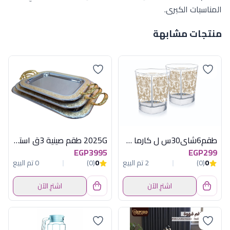
المناسبات الكبرى.
منتجات مشابهة
طقم6شاى30س ل كارما دلتا لومينارك اماراتى
2025G طقم صينية 3ق استانلس مستطيل دهبى
EGP3995
EGP299
0
(0)
2 تم البيع
0
(0)
0 تم البيع
اشترِ الآن
اشترِ الآن