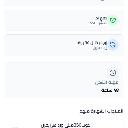
دفع آمن
مشفّر بـ SSL
إرجاع خلال 30 يومًا
إرجاع سهل
مهلة الشحن
48 ساعة
المنتجات الشهيرة منهم
كوب350مللى ورد هيريفين