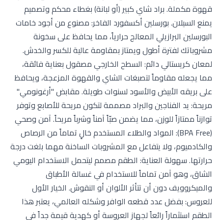
قهوة مكملة. براد شاي كبير (أو لبانة) بغطاء محكم وتصميم
يمنع السيلان. بورسلين أكسفورد الفاخر: مصنوع من أجود خامات
البورسلين البرازيلي المعالج حرارياً، مما يحافظ على سخونة
مشروباتك لفترة أطول ويمتاز بمقاومة عالية للكسر والخدش.
لمعان كريستالي دائم: السطح الخارجي مصقول بعناية فائقة،
مما يجعله مقاوماً لتصبغات الشاي والقهوة المزعجة، ويحافظ
على بريقه الأبيض والأسود لسنوات طويلة. مقابض "أرغونومي"
مريحة: يد الفناجين والبراد مصممة لتكون مريحة للأصابع وتوفر
توازناً ممتازاً للوزن، مما يضمن صبّاً آمناً وشرباً مريحاً. آمن وصحي
(BPA Free): المواد والطلاء المستخدم خالٍ تماماً من الرصاص
والكادميوم، ولا يتفاعل مع المشروبات الساخنة مهما بلغت درجة
حرارتها. سهولة العناية: الطقم مصمم ليتحمل الاستخدام اليومي
الشاق، وهو آمن تماماً للاستخدام في غسالة الأطباق
والميكروويف دون أن تتأثر الألوان أو النقوش. الخيار الأول
للعروس: بفضل عدد قطعه الوافر وشكله العالمي، يعتبر هذا
الطقم استثماراً رائعاً لجهاز العروسة أو كهدية قيمة جداً في