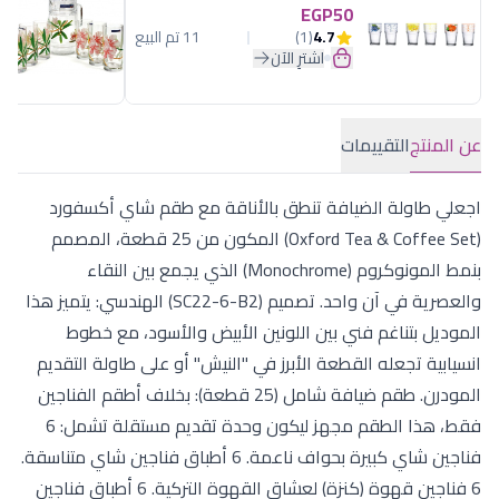
EGP50
4.7
(1)
11 تم البيع
اشترِ الآن
عن المنتج
التقييمات
اجعلي طاولة الضيافة تنطق بالأناقة مع طقم شاي أكسفورد
(Oxford Tea & Coffee Set) المكون من 25 قطعة، المصمم
بنمط المونوكروم (Monochrome) الذي يجمع بين النقاء
والعصرية في آن واحد. تصميم (SC22-6-B2) الهندسي: يتميز هذا
الموديل بتناغم فني بين اللونين الأبيض والأسود، مع خطوط
انسيابية تجعله القطعة الأبرز في "النيش" أو على طاولة التقديم
المودرن. طقم ضيافة شامل (25 قطعة): بخلاف أطقم الفناجين
فقط، هذا الطقم مجهز ليكون وحدة تقديم مستقلة تشمل: 6
فناجين شاي كبيرة بحواف ناعمة. 6 أطباق فناجين شاي متناسقة.
6 فناجين قهوة (كنزة) لعشاق القهوة التركية. 6 أطباق فناجين