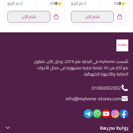
0
(0)
0 تم البيع
0
(0)
0 تم البيع
اشترِ الآن
اشترِ الآن
تأسست myhome في البداية عام 2016، وحتى الآن، نتعاون
مع أكثر من 50 علامة تجارية مشهورة في مجال الأدوات
المنزلية والأجهزة الكهربائية.
01060002002
info@myhome-stores.com
روابط سريعة