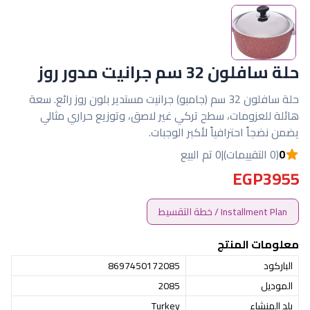
حلة سافلون 32 سم جرانيت مدور روز
حلة سافلون 32 سم (جامبو) جرانيت مستدير بلون روز رائع. سعة
هائلة للعزومات، سطح تركي غير لاصق، وتوزيع حراري مثالي
يضمن نضجاً احترافياً لأكبر الوجبات.
0
(0 التقييمات)
|
0 تم البيع
EGP3955
Installment Plan / خطة التقسيط
معلومات المنتج
الباركود
8697450172085
الموديل
2085
بلد المنشاء
Turkey