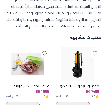
الأوزان الثقيلة عند امتلاء الحلة، وهي معزولة حرارياً لتوفر لكِ
أماناً تاماً أثناء الحمل والتحريك. تصميم عصري وجذاب: اللون الروز
الخارجي مطلي بطبقة مقاومة للحرارة والبهتان، مما يحافظ على
جمال وأناقة الحلة لسنوات طويلة من الاستخدام المكثف.
منتجات مشابهة
طقم توزيع 7ق باستاند هوم تاليس
علبة ثلاجة 2.2 لتر مربعة باليد بيركس
EGP995
EGP499
0
(0)
0 تم البيع
0
(0)
0 تم البيع