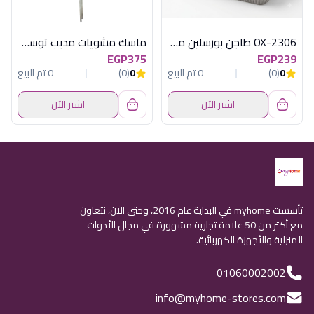
OX-2306 طاجن بورسلين مستطيل وسط اكسفورد
ماسك مشويات مدبب توسكوما
EGP375
EGP239
0
(0)
0 تم البيع
0
(0)
0 تم البيع
اشترِ الآن
اشترِ الآن
تأسست myhome في البداية عام 2016، وحتى الآن، نتعاون
مع أكثر من 50 علامة تجارية مشهورة في مجال الأدوات
المنزلية والأجهزة الكهربائية.
01060002002
info@myhome-stores.com