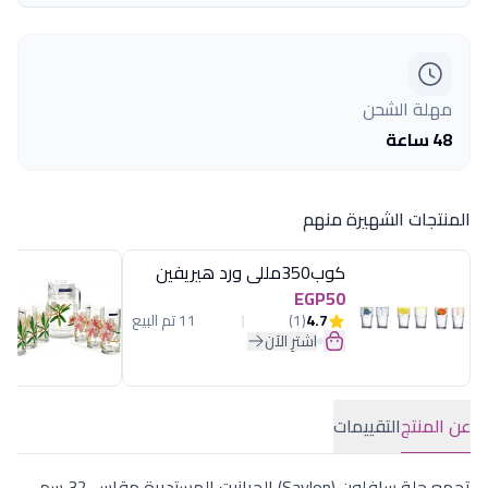
مهلة الشحن
48 ساعة
المنتجات الشهيرة منهم
كوب350مللى ورد هيريفين
EGP50
4.7
(1)
11 تم البيع
اشترِ الآن
عن المنتج
التقييمات
تجمع حلة سافلون (Savlon) الجرانيت المستديرة مقاس 32 سم