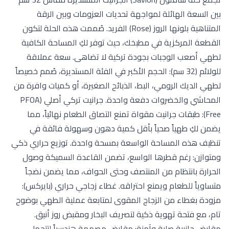
بين السعة الهائلة لمواجهة تحديات العزومات وبين الرقة
المتناهية بلونها الروز (Rose) الفريد. صُممت هذه الحلة لتكون
القطعة المركزية في مطبخك، حيث توفر لكِ المساحة الكافية
لطهي أصعب الوجبات بجودة تركية لا تضاهى. سعة عملاقة
للولائم (32 سم): الحجم الأكبر في الفئة المستديرة، صُمم خصيصاً
لطهي الديك الرومي، البط، الذبائح الصغيرة، أو كميات وافرة من
المحاشي والخضروات دفعة واحدة. جرانيت تركي أصلي (PFOA
Free): طبقات جرانيت مقواة تمنع التصاق الطعام نهائياً، مما
يضمن لكِ طهياً صحياً بأقل كمية دهون وسهولة فائقة في
تنظيف هذه المساحة الواسعة بمسحة واحدة. توزيع حراري ذكي
ومتوازن: رغم قطرها الواسع، تضمن القاعدة السميكة وصول
الحرارة بانتظام من المنتصف وحتى الحواف، مما يضمن نضجاً
متساوياً للطعام ويمنع احتراقه. غطاء زجاجي حراري (بايركس):
مزودة بغطاء من الزجاج المقوى لمتابعة عملية الطهي بوضوح
تام، مع فتحة تهوية ذكية لتصريف البخار ومقبض روز أنيق.
مقابض جانبية صلبة وآمنة: مقابض مصممة هندسياً لتتحمل