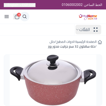
الخط الساخن: 01060002002
English
EGP, EGP
0
الفئات
الصفحة الرئيسية
/
ادوات المطبخ
/
حلل
/
حلة سافلون 32 سم جرانيت مدور روز