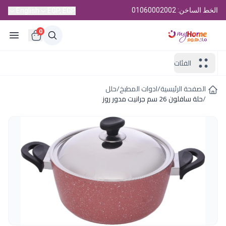
الخط الساخن: 01060002002
English
EGP, EGP
0
الفئات
الصفحة الرئيسية
/
ادوات المطبخ
/
حلل
/
حلة سافلون 26 سم جرانيت مدور روز