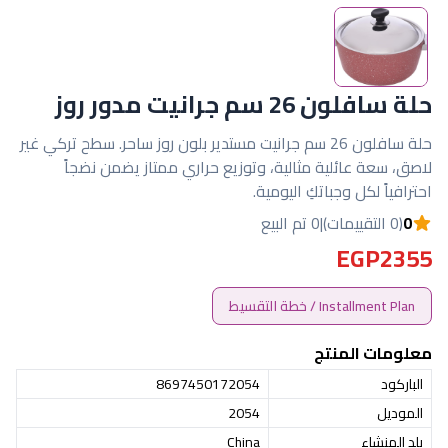
حلة سافلون 26 سم جرانيت مدور روز
حلة سافلون 26 سم جرانيت مستدير بلون روز ساحر. سطح تركي غير
لاصق، سعة عائلية مثالية، وتوزيع حراري ممتاز يضمن نضجاً
احترافياً لكل وجباتكِ اليومية.
0
(0 التقييمات)
|
0 تم البيع
EGP2355
Installment Plan / خطة التقسيط
معلومات المنتج
الباركود
8697450172054
الموديل
2054
بلد المنشاء
China