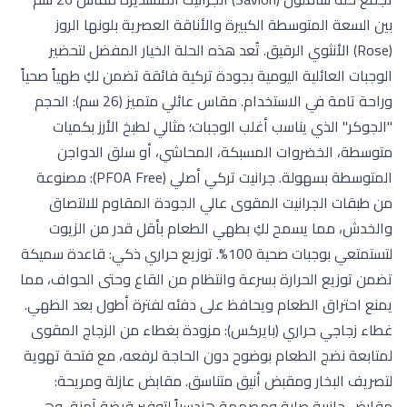
بين السعة المتوسطة الكبيرة والأناقة العصرية بلونها الروز
(Rose) الأنثوي الرقيق. تُعد هذه الحلة الخيار المفضل لتحضير
الوجبات العائلية اليومية بجودة تركية فائقة تضمن لكِ طهياً صحياً
وراحة تامة في الاستخدام. مقاس عائلي متميز (26 سم): الحجم
"الجوكر" الذي يناسب أغلب الوجبات؛ مثالي لطبخ الأرز بكميات
متوسطة، الخضروات المسبكة، المحاشي، أو سلق الدواجن
المتوسطة بسهولة. جرانيت تركي أصلي (PFOA Free): مصنوعة
من طبقات الجرانيت المقوى عالي الجودة المقاوم للالتصاق
والخدش، مما يسمح لكِ بطهي الطعام بأقل قدر من الزيوت
لتستمتعي بوجبات صحية 100%. توزيع حراري ذكي: قاعدة سميكة
تضمن توزيع الحرارة بسرعة وانتظام من القاع وحتى الحواف، مما
يمنع احتراق الطعام ويحافظ على دفئه لفترة أطول بعد الطهي.
غطاء زجاجي حراري (بايركس): مزودة بغطاء من الزجاج المقوى
لمتابعة نضج الطعام بوضوح دون الحاجة لرفعه، مع فتحة تهوية
لتصريف البخار ومقبض أنيق متناسق. مقابض عازلة ومريحة:
مقابض جانبية صلبة ومصممة هندسياً لتوفير قبضة آمنة، وهي