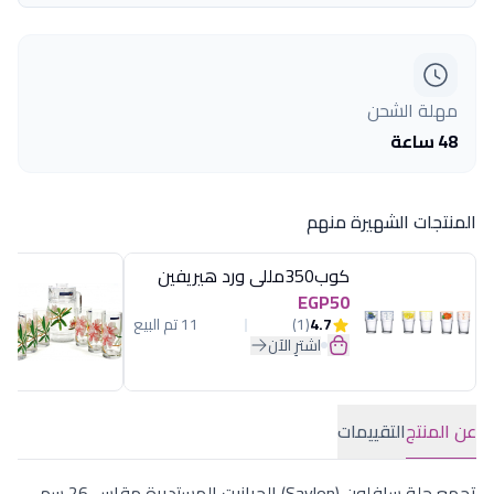
مهلة الشحن
48 ساعة
المنتجات الشهيرة منهم
كوب350مللى ورد هيريفين
EGP50
4.7
(1)
11 تم البيع
اشترِ الآن
عن المنتج
التقييمات
تجمع حلة سافلون (Savlon) الجرانيت المستديرة مقاس 26 سم