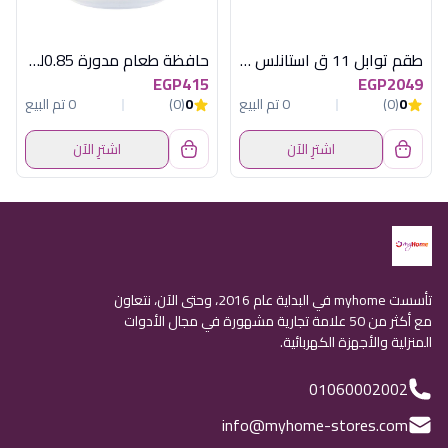
طقم توابل 11 ق استانلس بيضاوى اكسفورد
حافظة طعام مدورة 0.85لنر ماستر سيل تيفال
EGP415
EGP2049
0
(0)
0 تم البيع
0
(0)
0 تم البيع
اشترِ الآن
اشترِ الآن
تأسست myhome في البداية عام 2016، وحتى الآن، نتعاون
مع أكثر من 50 علامة تجارية مشهورة في مجال الأدوات
المنزلية والأجهزة الكهربائية.
01060002002
info@myhome-stores.com