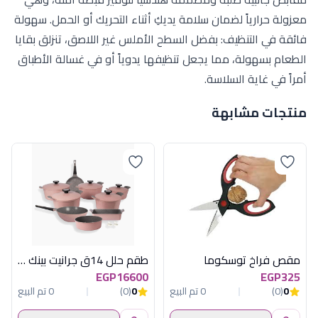
معزولة حرارياً لضمان سلامة يديكِ أثناء التحريك أو الحمل. سهولة
فائقة في التنظيف: بفضل السطح الأملس غير اللاصق، تنزلق بقايا
الطعام بسهولة، مما يجعل تنظيفها يدوياً أو في غسالة الأطباق
أمراً في غاية السلاسة.
منتجات مشابهة
مقص فراخ توسكوما
طقم حلل 14ق جرانيت بينك ماربل نيوفلام
EGP16600
EGP325
0
(0)
0 تم البيع
0
(0)
0 تم البيع