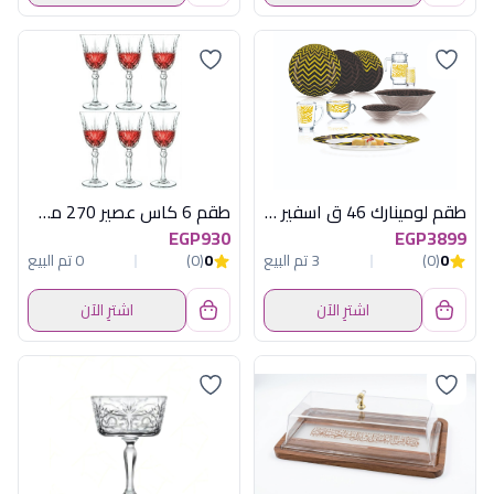
طقم لومينارك 46 ق اسفير جولد اماراتى
طقم 6 كاس عصير 270 مل ميلوديا
EGP930
EGP3899
0
(0)
3 تم البيع
0
(0)
0 تم البيع
اشترِ الآن
اشترِ الآن