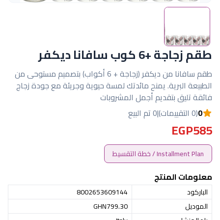
طقم زجاجة +6 كوب سافانا ديكفر
طقم سافانا من ديكفر (زجاجة + 6 أكواب) بتصميم مستوحى من
الطبيعة البرية. يمنح مائدتك لمسة حيوية وجريئة مع جودة زجاج
فائقة تليق بتقديم أجمل المشروبات
0
(0 التقييمات)
|
0 تم البيع
EGP585
Installment Plan / خطة التقسيط
معلومات المنتج
الباركود
8002653609144
الموديل
GHN799.30