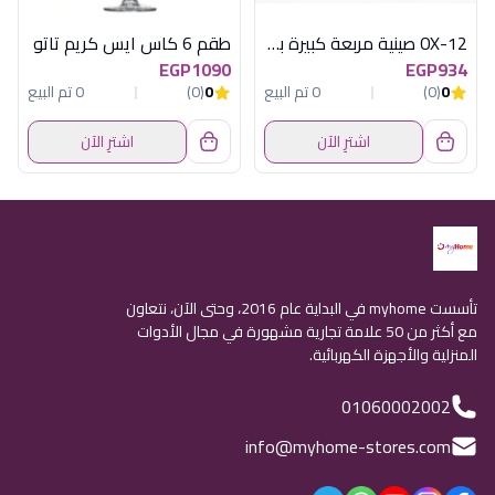
OX-12 صينية مربعة كبيرة بنى فاتح بغطاء اكريلك اكسفورد
طقم 6 كاس ايس كريم تاتو
EGP1090
EGP934
0
(0)
0 تم البيع
0
(0)
0 تم البيع
اشترِ الآن
اشترِ الآن
تأسست myhome في البداية عام 2016، وحتى الآن، نتعاون
مع أكثر من 50 علامة تجارية مشهورة في مجال الأدوات
المنزلية والأجهزة الكهربائية.
01060002002
info@myhome-stores.com