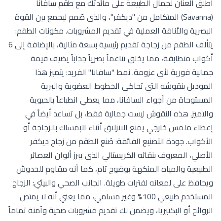
أطلق العنان لجمال الطبيعة على مائدتك مع طقم سافانا
(Savanna) المتكامل من "ديكفر"، والذي صُمم ليجمع بين القوة
البصرية والأناقة العملية في تقديم المشروبات. مكونات الطقم:
يتألف الطقم من زجاجة تقديم رئيسية بسعة مثالية، بالإضافة إلى 6
أكواب متطابقة، مما يخلق تناغماً بصرياً جذاباً يضيف قيمة
جمالية فورية لأي عزومة. نمط "سافانا" الفريد: يتميز هذا
الموديل بنقوشه التي تحاكي الخطوط العضوية والبرية
المستوحاة من أجواء السافانا، مما يعطي انطباعاً بالحيوية
والتميز. هذه النقوش ليست جمالية فقط، بل تساعد أيضاً في
إعطاء ملمس خارجي يمنع الانزلاق أثناء الإمساك بالزجاجة أو
الأكواب. جودة التصنيع الفائقة: صُنع الطقم من زجاج ديكفر
الأصلي، المعروف بنقائه الكريستالي الذي يبرز ألوان العصائر
الطبيعية والمياه المنكهة بوضوح تام، كما أنه مقاوم للخدوش
ويحافظ على لمعانه لفترات طويلة. الجانب الصحي والبيئي: الزجاج
المستخدم طبيعي 100% وغير مسامي، مما يعني أنه لا يمتص
الروائح أو البكتيريا، ويضمن لك تقديم مشروبات صحية وآمنة تماماً