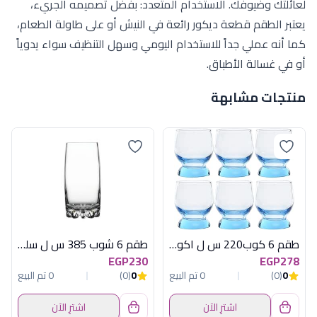
لعائلتك وضيوفك. الاستخدام المتعدد: بفضل تصميمه الجريء،
يعتبر الطقم قطعة ديكور رائعة في النيش أو على طاولة الطعام،
كما أنه عملي جداً للاستخدام اليومي وسهل التنظيف سواء يدوياً
أو في غسالة الأطباق.
منتجات مشابهة
طقم 6 كوب220 س ل اكواتيك تركواز باسابتشة
طقم 6 شوب 385 س ل سلفانا باسابتشة
EGP230
EGP278
0
(0)
0 تم البيع
0
(0)
0 تم البيع
اشترِ الآن
اشترِ الآن