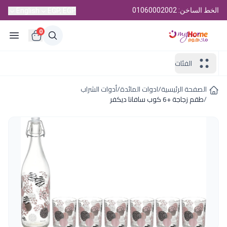
الخط الساخن: 01060002002
English
EGP, EGP
0
الفئات
الصفحة الرئيسية
/
ادوات المائدة
/
أدوات الشراب
/
طقم زجاجة +6 كوب سافانا ديكفر