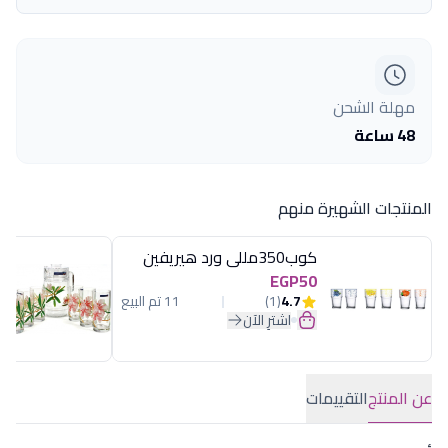
مهلة الشحن
48 ساعة
المنتجات الشهيرة منهم
كوب350مللى ورد هيريفين
EGP50
4.7
(1)
11 تم البيع
اشترِ الآن
عن المنتج
التقييمات