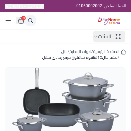
الخط الساخن: 01060002002
English
EGP, EGP
0
الفئات
الصفحة الرئيسية
/
ادوات المطبخ
/
حلل
/
طقم حلل10تيتانيوم سافلون مربع رمادى ستيل