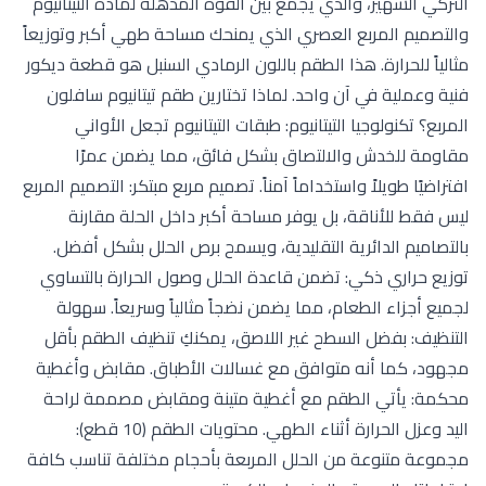
التركي الشهير، والذي يجمع بين القوة المذهلة لمادة التيتانيوم
والتصميم المربع العصري الذي يمنحك مساحة طهي أكبر وتوزيعاً
مثالياً للحرارة. هذا الطقم باللون الرمادي السنبل هو قطعة ديكور
فنية وعملية في آن واحد. لماذا تختارين طقم تيتانيوم سافلون
المربع؟ تكنولوجيا التيتانيوم: طبقات التيتانيوم تجعل الأواني
مقاومة للخدش والالتصاق بشكل فائق، مما يضمن عمرًا
افتراضيًا طويلاً واستخداماً آمناً. تصميم مربع مبتكر: التصميم المربع
ليس فقط للأناقة، بل يوفر مساحة أكبر داخل الحلة مقارنة
بالتصاميم الدائرية التقليدية، ويسمح برص الحلل بشكل أفضل.
توزيع حراري ذكي: تضمن قاعدة الحلل وصول الحرارة بالتساوي
لجميع أجزاء الطعام، مما يضمن نضجاً مثالياً وسريعاً. سهولة
التنظيف: بفضل السطح غير اللاصق، يمكنكِ تنظيف الطقم بأقل
مجهود، كما أنه متوافق مع غسالات الأطباق. مقابض وأغطية
محكمة: يأتي الطقم مع أغطية متينة ومقابض مصممة لراحة
اليد وعزل الحرارة أثناء الطهي. محتويات الطقم (10 قطع):
مجموعة متنوعة من الحلل المربعة بأحجام مختلفة تناسب كافة