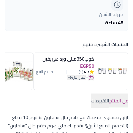
مهلة الشحن
48 ساعة
المنتجات الشهيرة منهم
كوب350مللى ورد هيريفين
EGP50
4.7
(1)
11 تم البيع
اشترِ الآن
عن المنتج
التقييمات
ارتقِ بمستوى مطبخك مع طقم حلل سافلون تيتانيوم 10 قطع
(التصميم المربع الأنيق)! يقدم لكِ ماي هوم طقم حلل "سافلون"