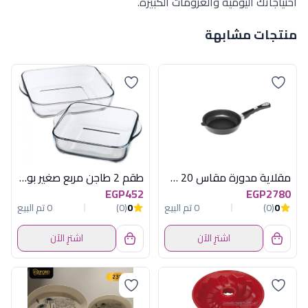
احتياجاتك اليومية والعزومات الكبيرة.
منتجات مشابهة
مقلاية مدورة مقاس 20 سم تيتانيوم إي إم تي (AMT - 20cm Round Titanium Pan)
طقم 2 طاجن مربع صغير بورجام باشابتشى
EGP452
EGP2780
0
(0)
0 تم البيع
0
(0)
0 تم البيع
اشترِ الآن
اشترِ الآن