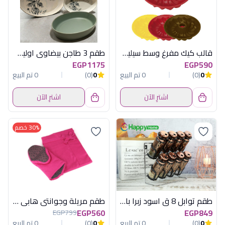
قالب كيك مفرغ وسط سيليكون توسكوما
طقم 3 طاجن بيضاوى اوليف أكسفورد - كود 23865
EGP1175
EGP590
0
(0)
0 تم البيع
0
(0)
0 تم البيع
اشترِ الآن
اشترِ الآن
30% خصم
طقم توابل 8 ق اسود زبرا باستاند هابى هوم
طقم مريلة وجوانتى هابى هوم
EGP560
EGP849
EGP799
0
(0)
0 تم البيع
0
(0)
0 تم البيع