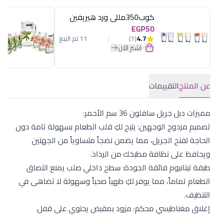
كوب350مللى ورد هيريفين
EGP50
4.7
(1)
11 تم البيع
اشترِ الآن
عن المنتج
التقييمات
مميزات دبل جريل سافلون 36 سم الأحمر:
تصميم مزدوج الوجهين: يتيح لكِ قلب الطعام بسهولة تامة دون
الحاجة لفتح الجريل، مما يضمن نضجاً متساوياً من الجهتين
ويحافظ على نظافة مطبخك من الرذاذ.
طبقة تيتانيوم فائقة الجودة: سطح داخلي صلب يمنع التصاق
الطعام تماماً، مما يوفر لكِ طهياً صحياً وسهولة لا تضاهى في
التنظيف.
إغلاق مغناطيسي محكم: مزود بمقبض يحتوي على قفل