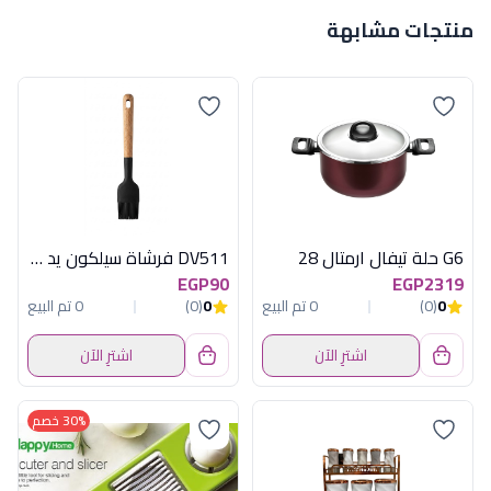
منتجات مشابهة
G6 حلة تيفال ارمتال 28
DV511 فرشاة سيلكون يد خشب ديفا
EGP90
EGP2319
0
(0)
0 تم البيع
0
(0)
0 تم البيع
اشترِ الآن
اشترِ الآن
30% خصم