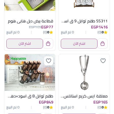
SS311 طقم توابل 9 ق استانلس اكسفورد
قطاعة بيض دبل هابى هوم
EGP77
EGP1416
EGP109
0
(0)
0 تم البيع
0
(0)
0 تم البيع
اشترِ الآن
اشترِ الآن
معلقة ايس كريم استانلس 5سم ميتاليتكس
طقم توابل 8 ق اسود×دهبى باستاند هابى هوم
EGP849
EGP165
0
(0)
0 تم البيع
0
(0)
0 تم البيع