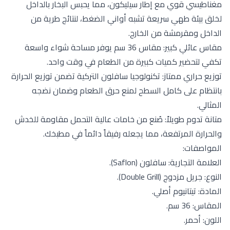
مغناطيسي قوي مع إطار سيليكون، مما يحبس البخار بالداخل
لخلق بيئة طهي سريعة تشبه أواني الضغط، لنتائج طرية من
الداخل ومقرمشة من الخارج.
مقاس عائلي كبير: مقاس 36 سم يوفر مساحة شواء واسعة
تكفي لتحضير كميات كبيرة من الطعام في وقت واحد.
توزيع حراري ممتاز: تكنولوجيا سافلون التركية تضمن توزيع الحرارة
بانتظام على كامل السطح لمنع حرق الطعام وضمان نضجه
المثالي.
متانة تدوم طويلاً: صُنع من خامات عالية التحمل مقاومة للخدش
والحرارة المرتفعة، مما يجعله رفيقاً دائماً في مطبخك.
المواصفات:
العلامة التجارية: سافلون (Saflon).
النوع: جريل مزدوج (Double Grill).
المادة: تيتانيوم أصلي.
المقاس: 36 سم.
اللون: أحمر.