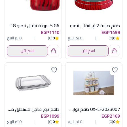
طقم صينية 2 ق تيفال تيمبو
G6 كسرولة تيفال تيمبو 18
EGP1110
EGP1499
0
(0)
0 تم البيع
0
(0)
0 تم البيع
اشترِ الآن
اشترِ الآن
OX-LF2023007 طقم توابل12ق باستانداكسفورد
طقم 3ق طاجن مستطيل مارينكس برازيلى 93
EGP1099
EGP2169
0
(0)
0 تم البيع
0
(0)
0 تم البيع