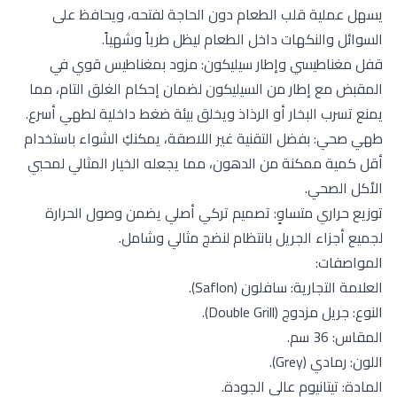
يسهل عملية قلب الطعام دون الحاجة لفتحه، ويحافظ على
السوائل والنكهات داخل الطعام ليظل طرياً وشهياً.
قفل مغناطيسي وإطار سيليكون: مزود بمغناطيس قوي في
المقبض مع إطار من السيليكون لضمان إحكام الغلق التام، مما
يمنع تسرب البخار أو الرذاذ ويخلق بيئة ضغط داخلية لطهي أسرع.
طهي صحي: بفضل التقنية غير اللاصقة، يمكنكِ الشواء باستخدام
أقل كمية ممكنة من الدهون، مما يجعله الخيار المثالي لمحبي
الأكل الصحي.
توزيع حراري متساوٍ: تصميم تركي أصلي يضمن وصول الحرارة
لجميع أجزاء الجريل بانتظام لنضج مثالي وشامل.
المواصفات:
العلامة التجارية: سافلون (Saflon).
النوع: جريل مزدوج (Double Grill).
المقاس: 36 سم.
اللون: رمادي (Grey).
المادة: تيتانيوم عالي الجودة.