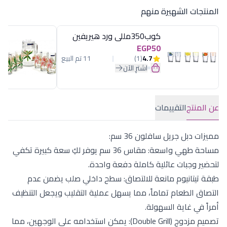
المنتجات الشهيرة منهم
كوب350مللى ورد هيريفين
EGP50
4.7
(1)
11 تم البيع
اشترِ الآن
عن المنتج
التقييمات
مميزات دبل جريل سافلون 36 سم:
مساحة طهي واسعة: مقاس 36 سم يوفر لكِ سعة كبيرة تكفي
لتحضير وجبات عائلية كاملة دفعة واحدة.
طبقة تيتانيوم مانعة للالتصاق: سطح داخلي صلب يضمن عدم
التصاق الطعام تماماً، مما يسهل عملية التقليب ويجعل التنظيف
أمراً في غاية السهولة.
تصميم مزدوج (Double Grill): يمكن استخدامه على الوجهين، مما