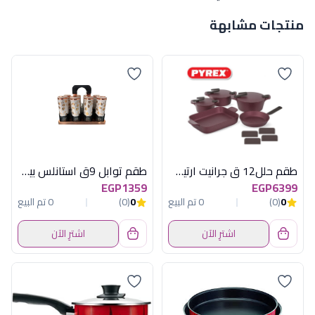
منتجات مشابهة
طقم حلل12 ق جرانيت ارتيسان نبيتى بيركس
طقم توابل 9ق استانلس بيضاوى صغير اكسفورد
EGP1359
EGP6399
0
(0)
0 تم البيع
0
(0)
0 تم البيع
اشترِ الآن
اشترِ الآن