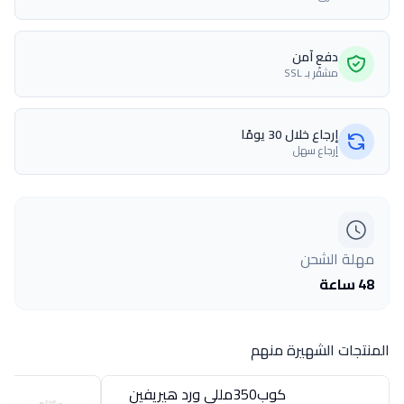
دفع آمن
مشفّر بـ SSL
إرجاع خلال 30 يومًا
إرجاع سهل
مهلة الشحن
48 ساعة
المنتجات الشهيرة منهم
كوب350مللى ورد هيريفين