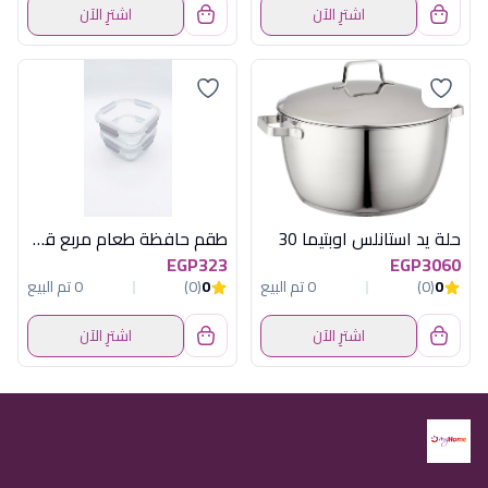
اشترِ الآن
اشترِ الآن
حلة يد استانلس اوبتيما 30
طقم حافظة طعام مربع قطعتين 42 أونصة أكسفورد - 3SC125-0CL
EGP323
EGP3060
0
(0)
0 تم البيع
0
(0)
0 تم البيع
اشترِ الآن
اشترِ الآن