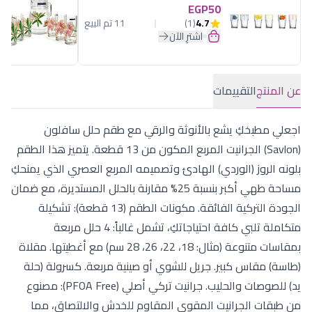
EGP50
4.7
(1)
11 تم البيع
اشترِ الآن
عن المنتج
التقييمات
اجعلي مطبخكِ يشع بالأنوثة والرقي مع طقم حلل سافلون
(Savlon) الجرانيت المربع المكون من 13 قطعة. يتميز هذا الطقم
بلونه الروز (الوردي) الهادئ وتصميمه المربع العصري الذي يمنحكِ
مساحة طهي أكبر بنسبة 25% مقارنة بالحلل المستديرة، مع ضمان
الجودة التركية الفائقة. مكونات الطقم (13 قطعة): تشكيلة
متكاملة تلبي كافة احتياجاتكِ، تشمل غالباً: 4 حلل مربعة
بمقاسات متنوعة (مثال: 18، 22، 26، 28 سم) مع أغطيتها. مقلاة
(طاسة) مقاس كبير. جريل للشوي أو صينية مربعة. كسرولة (حلة
يد) للصوصات والحليب. جرانيت تركي أصلي (PFOA Free): مصنوع
من طبقات الجرانيت المقوى المقاوم للخدش والالتصاق، مما