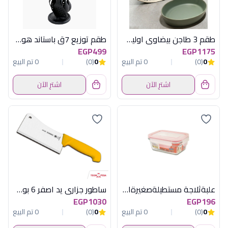
طقم 3 طاجن بيضاوى اوليف أكسفورد - كود 23865
طقم توزيع 7ق باستاند هوم تاليس
EGP499
EGP1175
0
(0)
0 تم البيع
0
(0)
0 تم البيع
اشترِ الآن
اشترِ الآن
علبةثلاجة مستطيلةصغيرةامن للفرن جلاس لوك
ساطور جزارى يد اصفر 6 بوصة
EGP1030
EGP196
0
(0)
0 تم البيع
0
(0)
0 تم البيع