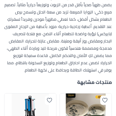
يضمن طهياً صحياً بأقل قدر من الزيوت وتوزيعاً حرارياً مثالياً. تصميم
مربع ذكي: الزوايا المربعة تزيد من سعة الحلل وتسمح برص
الطعام بشكل أفضل، كما تعطي مظهراً مودرن وفريداً لسفرتكِ
عند التقديم. أغطية زجاجية حرارية: مزود بأغطية من الزجاج المقوى
(بايركس) لرؤية واضحة للطعام أثناء النضج، مع فتحة لتصريف
البخار ومقابض روز أنيقة ومتينة. مقابض عازلة للحرارة: المقابض
مدمجة ومصممة هندسياً لتكون مريحة لليد وباردة أثناء الطهي،
مما يضمن لكِ الأمان والتحكم الكامل. قاعدة سميكة لتوزيع
الحرارة: تضمن عدم احتراق الطعام وتوزيع السخونة بانتظام، مما
يوفر في استهلاك الطاقة ويحافظ على نكهة الطعام.
منتجات مشابهة