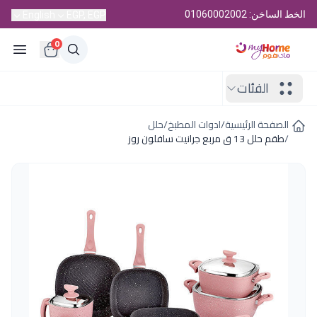
الخط الساخن: 01060002002
English
EGP, EGP
0
الفئات
الصفحة الرئيسية
/
ادوات المطبخ
/
حلل
/
طقم حلل 13 ق مربع جرانيت سافلون روز